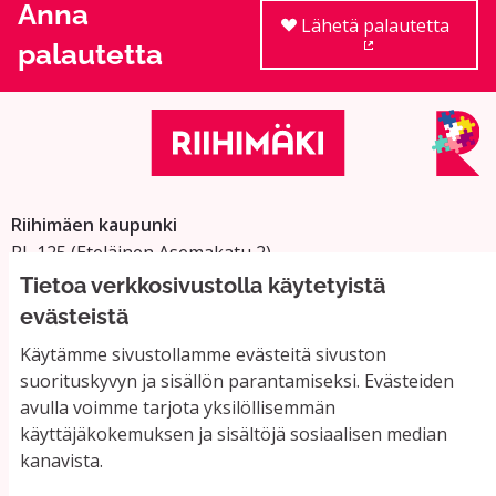
Anna
Lähetä palautetta
palautetta
(Ulkoinen linkki
Riihimäen kaupunki
PL 125 (Eteläinen Asemakatu 2)
11101 Riihimäki
Tietoa verkkosivustolla käytetyistä
Vaihde: 019 758 4000
evästeistä
Sähköpostiosoitteet:
Käytämme sivustollamme evästeitä sivuston
etunimi.sukunimi@riihimaki.fi
suorituskyvyn ja sisällön parantamiseksi. Evästeiden
avulla voimme tarjota yksilöllisemmän
käyttäjäkokemuksen ja sisältöjä sosiaalisen median
Yhteystiedot ja usein kysyttyä
kanavista.
Käyttöehdot
Tietosuojaseloste