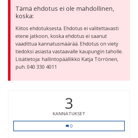
Tämä ehdotus ei ole mahdollinen,
koska:
Kiitos ehdotuksesta. Ehdotus ei valitettavasti
etene jatkoon, koska ehdotus ei saanut
vaadittua kannatusmäärää. Ehdotus on viety
tiedoksi asiasta vastaavalle kaupungin taholle.
Lisätietoja: hallintopäällikkö Katja Törrönen,
puh. 040 330 4011
3
KANNATUKSET
Lisää valoa Heinontieltä lähtevälle k
0