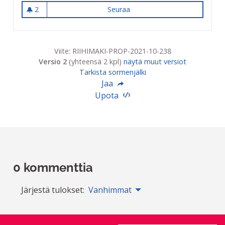
2
Seuraa
Lisää valoa Heinontieltä lähte
2 seuraajaa
Viite: RIIHIMAKI-PROP-2021-10-238
Versio 2
(yhteensä 2 kpl)
näytä muut versiot
Tarkista sormenjälki
Jaa
Upota
0 kommenttia
Järjestä tulokset:
Vanhimmat