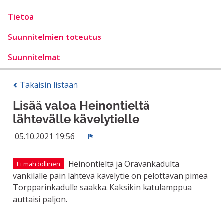
Tietoa
Suunnitelmien toteutus
Suunnitelmat
Takaisin listaan
Lisää valoa Heinontieltä
lähtevälle kävelytielle
05.10.2021 19:56
Ilmoita
Heinontieltä ja Oravankadulta
Ei mahdollinen
vankilalle päin lähtevä kävelytie on pelottavan pimeä
Torpparinkadulle saakka. Kaksikin katulamppua
auttaisi paljon.