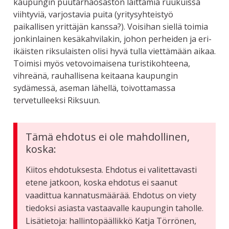
kaupungin puutarhaosaston laittamia ruukuissa
viihtyviä, varjostavia puita (yritysyhteistyö
paikallisen yrittäjän kanssa?). Voisihan siellä toimia
jonkinlainen kesäkahvilakin, johon perheiden ja eri-
ikäisten riksulaisten olisi hyvä tulla viettämään aikaa.
Toimisi myös vetovoimaisena turistikohteena,
vihreänä, rauhallisena keitaana kaupungin
sydämessä, aseman lähellä, toivottamassa
tervetulleeksi Riksuun.
Tämä ehdotus ei ole mahdollinen,
koska:
Kiitos ehdotuksesta. Ehdotus ei valitettavasti
etene jatkoon, koska ehdotus ei saanut
vaadittua kannatusmäärää. Ehdotus on viety
tiedoksi asiasta vastaavalle kaupungin taholle.
Lisätietoja: hallintopäällikkö Katja Törrönen,