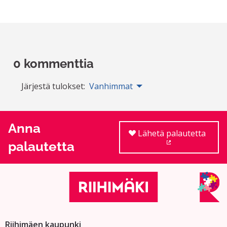
0 kommenttia
Järjestä tulokset:
Vanhimmat
Anna
Lähetä palautetta
palautetta
(Ulkoinen linkki
Riihimäen kaupunki