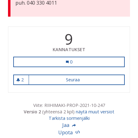
puh. 040 330 4011
9
KANNATUKSET
Kaupunkiviljelyä ja viheralue Matka
0
2
Seuraa
Kaupunkiviljelyä ja viheralu
2 seuraajaa
Viite: RIIHIMAKI-PROP-2021-10-247
Versio 2
(yhteensä 2 kpl)
näytä muut versiot
Tarkista sormenjälki
Jaa
Upota