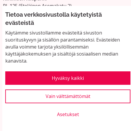
PL 125 (Eteläinen Asemakatu 2)
11101 Riihimäki
Tietoa verkkosivustolla käytetyistä
Vaihde: 019 758 4000
evästeistä
Sähköpostiosoitteet:
Käytämme sivustollamme evästeitä sivuston
etunimi.sukunimi@riihimaki.fi
suorituskyvyn ja sisällön parantamiseksi. Evästeiden
avulla voimme tarjota yksilöllisemmän
käyttäjäkokemuksen ja sisältöjä sosiaalisen median
Yhteystiedot ja usein kysyttyä
kanavista.
Käyttöehdot
Tietosuojaseloste
Saavutettavuus
Hyväksy kaikki
Evästeasetukset
Vain välttämättömät
Asetukset
Verkkosivusto luotu
vapaan ohjelmiston
(Ul
avulla.