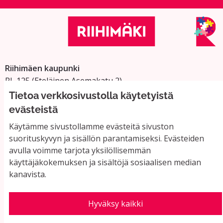
Riihimäen kaupunki
PL 125 (Eteläinen Asemakatu 2)
11101 Riihimäki
Tietoa verkkosivustolla käytetyistä
Vaihde: 019 758 4000
evästeistä
Sähköpostiosoitteet:
Käytämme sivustollamme evästeitä sivuston
etunimi.sukunimi@riihimaki.fi
suorituskyvyn ja sisällön parantamiseksi. Evästeiden
avulla voimme tarjota yksilöllisemmän
käyttäjäkokemuksen ja sisältöjä sosiaalisen median
Yhteystiedot ja usein kysyttyä
kanavista.
Käyttöehdot
Tietosuojaseloste
Saavutettavuus
Hyväksy kaikki
Evästeasetukset