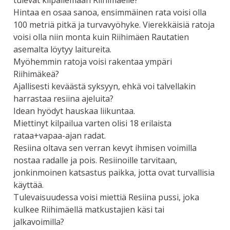
tulevat kilpailemaan Riihimäelle?
Hintaa en osaa sanoa, ensimmäinen rata voisi olla
100 metriä pitkä ja turvavyöhyke. Vierekkäisiä ratoja
voisi olla niin monta kuin Riihimäen Rautatien
asemalta löytyy laitureita.
Myöhemmin ratoja voisi rakentaa ympäri
Riihimäkeä?
Ajallisesti keväästä syksyyn, ehkä voi talvellakin
harrastaa resiina ajeluita?
Idean hyödyt hauskaa liikuntaa.
Miettinyt kilpailua varten olisi 18 erilaista
rataa+vapaa-ajan radat.
Resiina oltava sen verran kevyt ihmisen voimilla
nostaa radalle ja pois. Resiinoille tarvitaan,
jonkinmoinen katsastus paikka, jotta ovat turvallisia
käyttää.
Tulevaisuudessa voisi miettiä Resiina pussi, joka
kulkee Riihimäellä matkustajien käsi tai
jalkavoimilla?