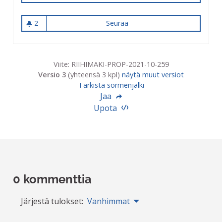
2
Seuraa
Resiina MM-kisat
2 seuraajaa
Viite: RIIHIMAKI-PROP-2021-10-259
Versio 3
(yhteensä 3 kpl)
näytä muut versiot
Tarkista sormenjälki
Jaa
Upota
0 kommenttia
Järjestä tulokset:
Vanhimmat