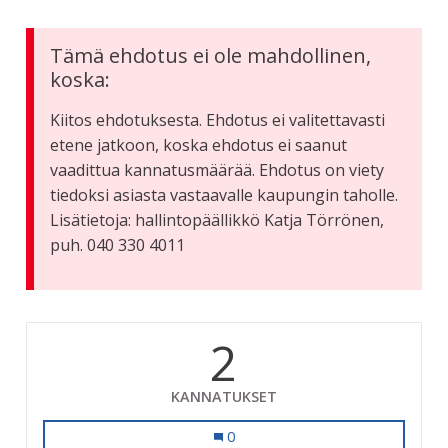
Tämä ehdotus ei ole mahdollinen,
koska:
Kiitos ehdotuksesta. Ehdotus ei valitettavasti
etene jatkoon, koska ehdotus ei saanut
vaadittua kannatusmäärää. Ehdotus on viety
tiedoksi asiasta vastaavalle kaupungin taholle.
Lisätietoja: hallintopäällikkö Katja Törrönen,
puh. 040 330 4011
2
KANNATUKSET
Resiina MM-kisat
0