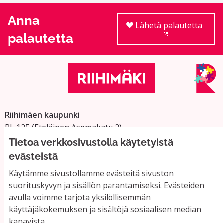
Anna
Lähetä palautetta
palautetta
(Ulkoinen linkki
Riihimäen kaupunki
PL 125 (Eteläinen Asemakatu 2)
11101 Riihimäki
Tietoa verkkosivustolla käytetyistä
Vaihde: 019 758 4000
evästeistä
Sähköpostiosoitteet:
Käytämme sivustollamme evästeitä sivuston
etunimi.sukunimi@riihimaki.fi
suorituskyvyn ja sisällön parantamiseksi. Evästeiden
avulla voimme tarjota yksilöllisemmän
käyttäjäkokemuksen ja sisältöjä sosiaalisen median
Yhteystiedot ja usein kysyttyä
kanavista.
Käyttöehdot