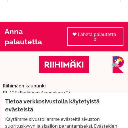
Anna
Lähetä palautetta
palautetta
(Ulkoinen linkki
Riihimäen kaupunki
PL 125 (Eteläinen Asemakatu 2)
11101 Riihimäki
Tietoa verkkosivustolla käytetyistä
Vaihde: 019 758 4000
evästeistä
Sähköpostiosoitteet:
Käytämme sivustollamme evästeitä sivuston
etunimi.sukunimi@riihimaki.fi
suorituskyvyn ja sisällön parantamiseksi. Evästeiden