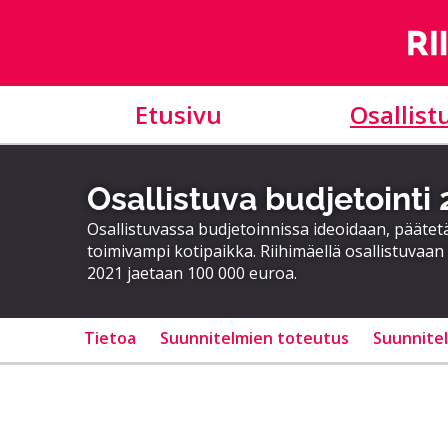
Etusivu
Osallist
Osallistuva budjetointi
Osallistuvassa budjetoinnissa ideoidaan, päätet
toimivampi kotipaikka. Riihimäellä osallistuvaan 
2021 jaetaan 100 000 euroa.
Tietoa
Suunnitelmien toteutus
Suunnite