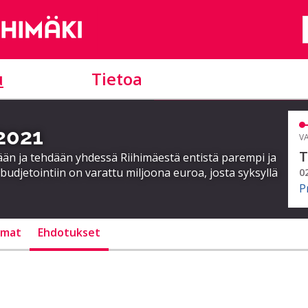
u
Tietoa
 2021
VA
T
ään ja tehdään yhdessä Riihimäestä entistä parempi ja
budjetointiin on varattu miljoona euroa, josta syksyllä
0
P
lmat
Ehdotukset