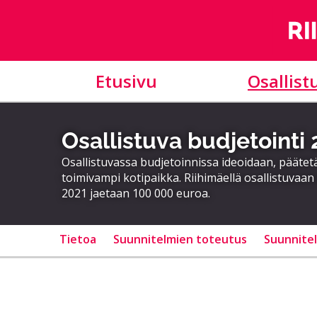
Etusivu
Osallist
Osallistuva budjetointi
Osallistuvassa budjetoinnissa ideoidaan, päätet
toimivampi kotipaikka. Riihimäellä osallistuvaan 
2021 jaetaan 100 000 euroa.
Tietoa
Suunnitelmien toteutus
Suunnite