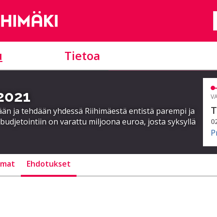
u
Tietoa
 2021
VA
T
ään ja tehdään yhdessä Riihimäestä entistä parempi ja
budjetointiin on varattu miljoona euroa, josta syksyllä
0
P
lmat
Ehdotukset