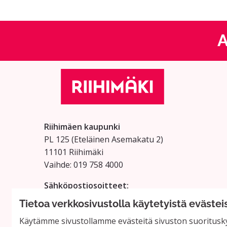
A
Riihimäen kaupunki
PL 125 (Eteläinen Asemakatu 2)
11101 Riihimäki
Vaihde: 019 758 4000
Sähköpostiosoitteet:
etunimi.sukunimi@riihimaki.fi
Tietoa verkkosivustolla käytetyistä evästei
Käytämme sivustollamme evästeitä sivuston suoritusky