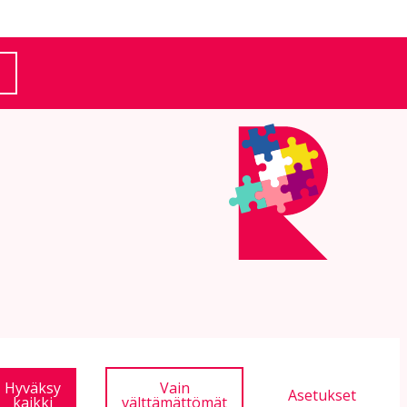
(Ulkoinen linkki)
Hyväksy
Vain
Asetukset
kaikki
välttämättömät