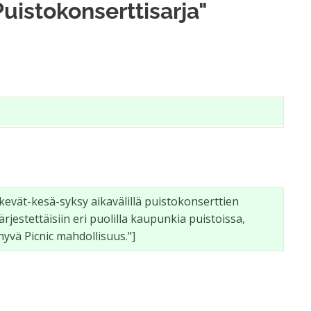
uistokonserttisarja"
 kevät-kesä-syksy aikavälillä puistokonserttien 
järjestettäisiin eri puolilla kaupunkia puistoissa, 
hyvä Picnic mahdollisuus."]