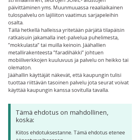
striimaaminen, seurojen SOME- alustojen
päivittäminen yms. Muunmuuassa reaaliaikainen
tulospalvelu on lajiliiton vaatimus sarjapeleihin
osalta.
Tällä hetkellä halleissa yritetään pärjätä tilapäisin
ratkaisuin jakamalla inet-palvelua puhelimesta,
”mokkulasta” tai muilla keinoin. Jäähallien
metallirakenteesta ”faradihäkki” johtuen
mobiiliverkkojen kuuluvuus ja palvelu on heikko tai
olematon.
Jäähallin käyttäjät näkevät, että kaupungin tulisi
tuottaa riittävän tasoinen palvelu jota seurat voivat
käyttää kaupungin kanssa sovitulla tavalla.
Tämä ehdotus on mahdollinen,
koska:
Kiitos ehdotuksestanne. Tämä ehdotus etenee