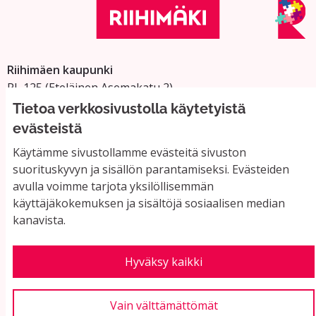
Riihimäen kaupunki
PL 125 (Eteläinen Asemakatu 2)
11101 Riihimäki
Tietoa verkkosivustolla käytetyistä
Vaihde: 019 758 4000
evästeistä
Sähköpostiosoitteet:
Käytämme sivustollamme evästeitä sivuston
etunimi.sukunimi@riihimaki.fi
suorituskyvyn ja sisällön parantamiseksi. Evästeiden
avulla voimme tarjota yksilöllisemmän
käyttäjäkokemuksen ja sisältöjä sosiaalisen median
Yhteystiedot ja usein kysyttyä
kanavista.
Käyttöehdot
Tietosuojaseloste
Saavutettavuus
Hyväksy kaikki
Evästeasetukset
Vain välttämättömät