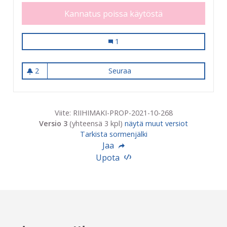
Kannatus poissa käytöstä
Internet-yhteys jäähalleille
1
2
Seuraa
Internet-yhteys jäähalleille
2 seuraajaa
Viite: RIIHIMAKI-PROP-2021-10-268
Versio 3
(yhteensä 3 kpl)
näytä muut versiot
Tarkista sormenjälki
Jaa
Upota