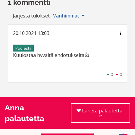
1 kommentti
Järjestä tulokset:
Vanhimmat
20.10.2021 13:03
Puolesta
Kuulostaa hyvältä ehdotukselta👍
Olen samaa m
0
Olen eri 
0
Anna
Lähetä palautetta
palautetta
(Ulkoinen linkki