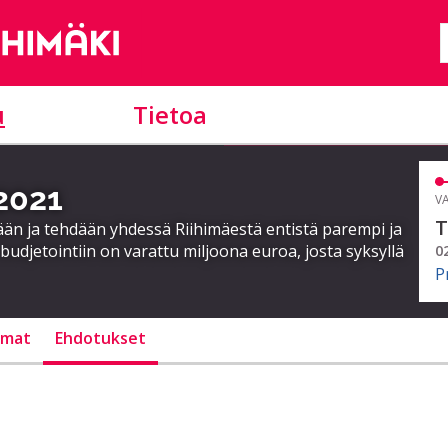
u
Tietoa
 2021
VA
T
ään ja tehdään yhdessä Riihimäestä entistä parempi ja
budjetointiin on varattu miljoona euroa, josta syksyllä
0
P
lmat
Ehdotukset