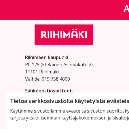
A
Riihimäen kaupunki
PL 125 (Eteläinen Asemakatu 2)
11101 Riihimäki
Vaihde: 019 758 4000
Sähköpostiosoitteet:
etunimi.sukunimi@riihimaki.fi
Tietoa verkkosivustolla käytetyistä evästei
Käytämme sivustollamme evästeitä sivuston suorituskyv
tarjota yksilöllisemmän käyttäjäkokemuksen ja sisältöj
Verkkosivusto luotu
vapaan ohjel