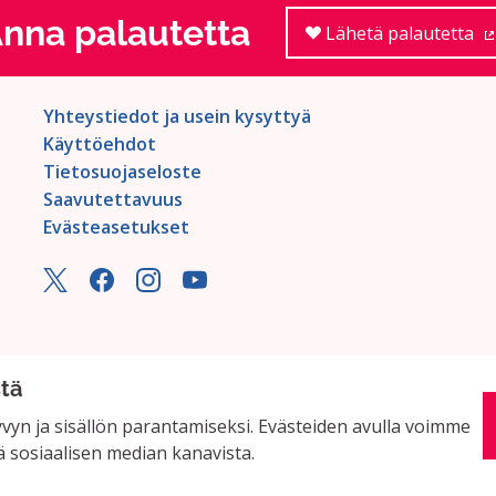
nna palautetta
Lähetä palautetta
Yhteystiedot ja usein kysyttyä
Käyttöehdot
Tietosuojaseloste
Saavutettavuus
Evästeasetukset
stä
yn ja sisällön parantamiseksi. Evästeiden avulla voimme
ä sosiaalisen median kanavista.
miston
avulla.
(Ulkoinen linkki)