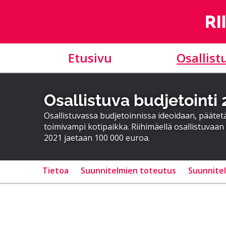
Etusivu
Osallist
Osallistuva budjetointi
Osallistuvassa budjetoinnissa ideoidaan, päätet
toimivampi kotipaikka. Riihimäellä osallistuvaan 
2021 jaetaan 100 000 euroa.
Tietoa
Suunnitelmien toteutus
Suunnite