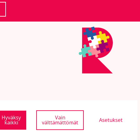
(Ulkoinen linkki)
Hyväksy
Vain
Asetukset
kaikki
välttämättömät