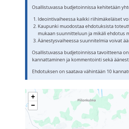
Osallistuvassa budjetoinnissa kehitetään yh
Ideointivaiheessa kaikki riihimäkeläiset v
Kaupunki muodostaa ehdotuksista toteuttam
mukaan suunnitteluun ja mikäli ehdotus 
Äänestysvaiheessa suunnitelmia voivat ään
Osallistuvassa budjetoinnissa tavoitteena on
kannattaminen ja kommentointi sekä äänestämi
Ehdotuksen on saatava vähintään 10 kannatu
Seuraavassa elementissä on kartta, joka esittää 
+
−