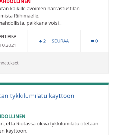
MAHDOLLINEN
tan kaikille avoimen harrastustilan
mista Riihimäelle.
mahdollista, paikkana voisi...
ONTIAIKA
2
2 SEURAAJAA
SEURAA
0
.10.2021
IEN YLITYSSILLAT UUSINTA.
TYÖPAJA KAUPUNKILAISTEN OMILLE 
nnatukset
tan tykkilumilatu käyttöön
DOLLINEN
än, että Riutassa oleva tykkilumilatu otetaan
een käyttöön.