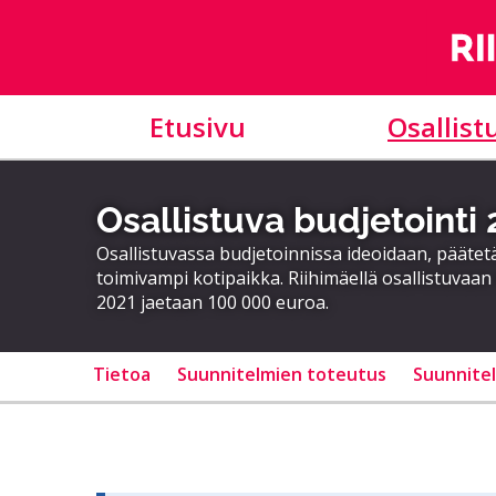
Etusivu
Osallist
Osallistuva budjetointi
Osallistuvassa budjetoinnissa ideoidaan, päätet
toimivampi kotipaikka. Riihimäellä osallistuvaan 
2021 jaetaan 100 000 euroa.
Tietoa
Suunnitelmien toteutus
Suunnite