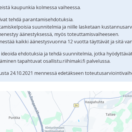
teistä kaupunkia kolmessa vaiheessa.
oivat tehdä parantamisehdotuksia.
iskelpoisia suunnitelmia ja niille lasketaan kustannusarvi
menestyy äänestyksessä, myös toteuttamisvaiheeseen.
estää kaikki äänestysvuonna 12 vuotta täyttävät ja sitä va
 ideoida ehdotuksia ja tehdä suunnitelmia, jotka hyödyttävä
nen tapahtuvat osallistu.riihimaki.fi palvelussa.
sta 24.10.2021 mennessä edetäkseen toteutusarviointivaih
tämän sivun tietueet karttapisteinä. Elementtiä voi käyttää r