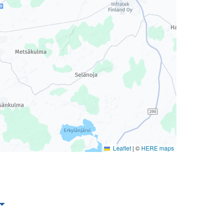
Leaflet
|
©
HERE maps