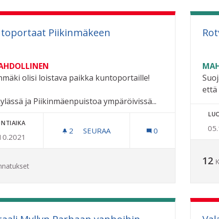
toportaat Piikinmäkeen
Rot
MAHDOLLINEN
MAH
nmäki olisi loistava paikka kuntoportaille!
Suoj
että 
kylässä ja Piikinmäenpuistoa ympäröivissä...
LU
NTIAIKA
05
2
2 SEURAAJAA
SEURAA
0
10.2021
KUNTOPORTAAT PIIKINMÄKEEN
12
K
nnatukset