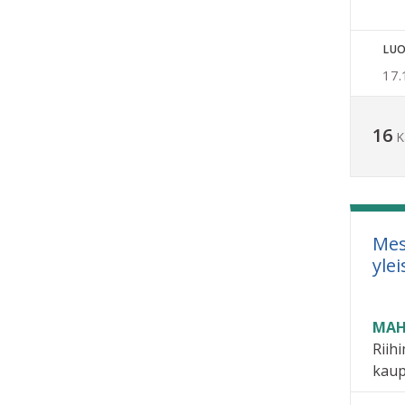
LUO
17.
16
K
Mes
ylei
MAH
Riih
kaup