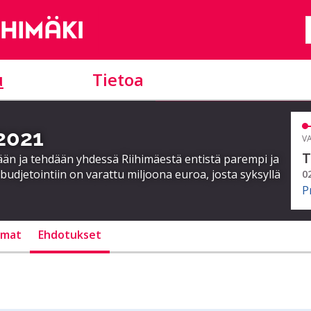
u
Tietoa
 2021
VA
T
ään ja tehdään yhdessä Riihimäestä entistä parempi ja
budjetointiin on varattu miljoona euroa, josta syksyllä
0
P
lmat
Ehdotukset