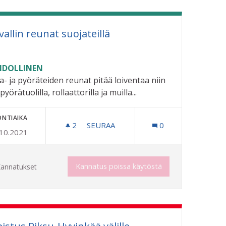
vallin reunat suojateillä
DOLLINEN
a- ja pyöräteiden reunat pitää loiventaa niin
pyörätuolilla, rollaattorilla ja muilla...
ONTIAIKA
2
2 SEURAAJAA
SEURAA
0
.10.2021
ROTVALLIN REUNAT SUOJATEILLÄ
Kannatus poissa käytöstä
annatukset