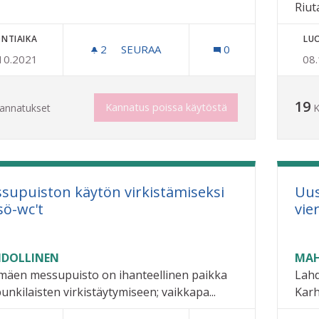
Riut
NTIAIKA
LU
2
2 SEURAAJAA
SEURAA
0
10.2021
08
KORIPALLOKENTTÄ
19
Kannatus poissa käytöstä
annatukset
K
supuiston käytön virkistämiseksi
Uus
sö-wc't
vie
DOLLINEN
MAH
imäen messupuisto on ihanteellinen paikka
Lahd
unkilaisten virkistäytymiseen; vaikkapa...
Karh