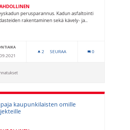
MAHDOLLINEN
eyskadun perusparannus. Kadun asfaltointi
idasteiden rakentaminen sekä kävely- ja...
ONTIAIKA
2
2 SEURAAJAA
SEURAA
0
.09.2021
KESTOISEKSI
RISTEYSKADUN PERUSPARANNUS
nnatukset
paja kaupunkilaisten omille
jekteille