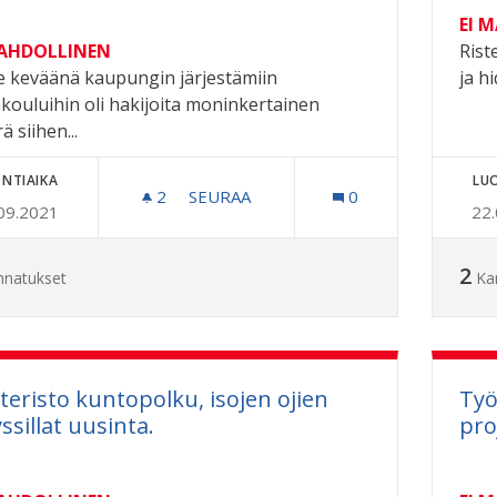
EI 
MAHDOLLINEN
Rist
e keväänä kaupungin järjestämiin
ja h
kouluihin oli hakijoita moninkertainen
 siihen...
NTIAIKA
LU
2
2 SEURAAJAA
SEURAA
0
09.2021
22
ESKARILAISTEN UIMAKOULU PIDEMPI
2
nnatukset
Ka
teristo kuntopolku, isojen ojien
Työ
yssillat uusinta.
pro