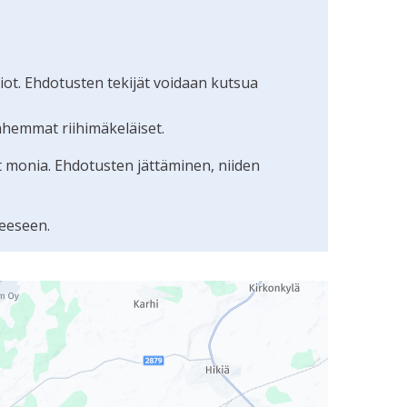
ot. Ehdotusten tekijät voidaan kutsua
nhemmat riihimäkeläiset.
t monia. Ehdotusten jättäminen, niiden
eeseen.
uudunlukijalla, mutta se voi olla vaikeaselkoinen.