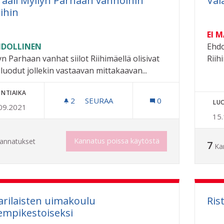
aali Myllyn Parhaan vanhoihin
Val
oihin
EI 
DOLLINEN
Ehdo
yn Parhaan vanhat siilot Riihimäellä olisivat
Riih
 luodut jollekin vastaavan mittakaavan...
NTIAIKA
2
2 SEURAAJAA
SEURAA
0
LU
09.2021
MURAALI MYLLYN PARHAAN VANHOIHI
15
Kannatus poissa käytöstä
annatukset
7
Ka
arilaisten uimakoulu
Ris
empikestoiseksi