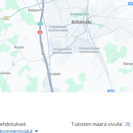
 ehdotukset:
Tulosten määrä sivulla:
20
 kommentoidut