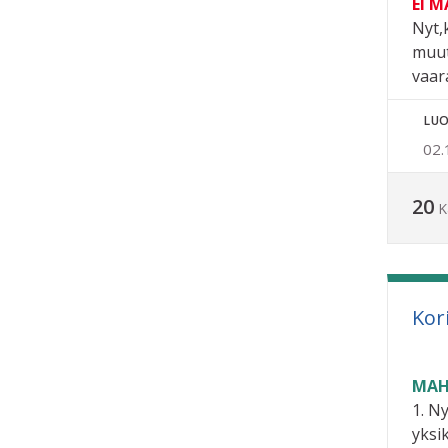
EI 
Nyt,
muut
vaara
LUO
02.
20
K
Kor
MAH
1. N
yksi