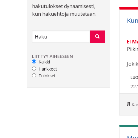
hakutulokset dynaamisesti,
kun hakuehtoja muutetaan.
Kun
EI 
Piiki
LIITTYY AIHEESEEN
Kaikki
Joki
Hankkeet
Tulokset
LUO
22.
8
Ka