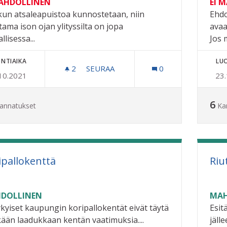
MAHDOLLINEN
EI 
kun atsaleapuistoa kunnostetaan, niin
Ehdo
ama ison ojan ylityssilta on jopa
avaa
llisessa...
Jos 
NTIAIKA
LU
2
2 SEURAAJAA
SEURAA
0
10.2021
23
VAHTERISTO KUNTOPOLKU, ISOJEN OJ
6
annatukset
Ka
ipallokenttä
Riu
DOLLINEN
MAH
ykyiset kaupungin koripallokentät eivät täytä
Esit
kään laadukkaan kentän vaatimuksia....
jäll