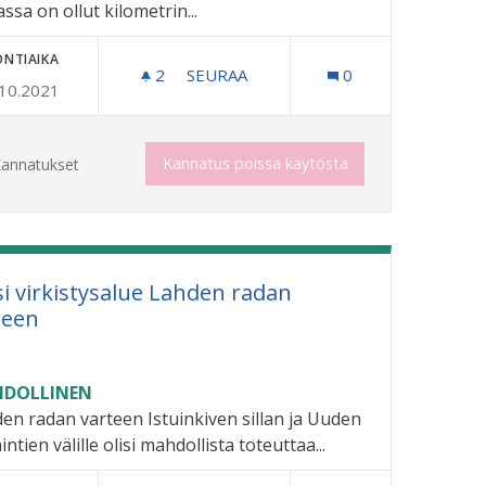
assa on ollut kilometrin...
ONTIAIKA
2
2 SEURAAJAA
SEURAA
0
.10.2021
RIUTAN TYKKILUMILATU KÄYTTÖÖN
Kannatus poissa käytöstä
annatukset
i virkistysalue Lahden radan
reen
DOLLINEN
en radan varteen Istuinkiven sillan ja Uuden
intien välille olisi mahdollista toteuttaa...