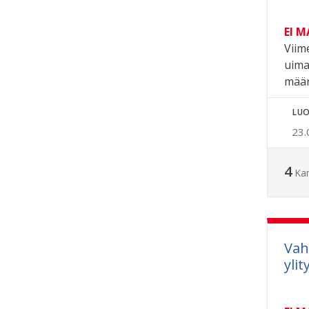
EI 
Viim
uima
määrä
LUO
23.
4
Ka
Vah
ylit