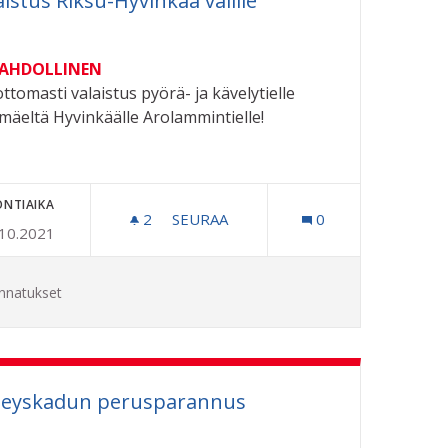
aistus Riksu-Hyvinkää välille
MAHDOLLINEN
ttomasti valaistus pyörä- ja kävelytielle
imäeltä Hyvinkäälle Arolammintielle!
ONTIAIKA
N SIILOIHIN
2
2 SEURAAJAA
SEURAA
0
.10.2021
VALAISTUS RIKSU-HYVINKÄÄ VÄLILLE
nnatukset
teyskadun perusparannus