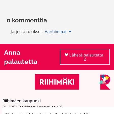
0 kommenttia
Järjestä tulokset:
Vanhimmat
Anna
Lähetä palautetta
palautetta
(Ulkoinen linkki
Riihimäen kaupunki
PL 125 (Eteläinen Asemakatu 2)
11101 Riihimäki