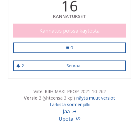
16
KANNATUKSET
Kannatus poissa käytöstä
Koripallokenttä
0
2
Seuraa
Koripallokenttä
2 seuraajaa
Viite: RIIHIMAKI-PROP-2021-10-262
Versio 3
(yhteensä 3 kpl)
näytä muut versiot
Tarkista sormenjälki
Jaa
Upota