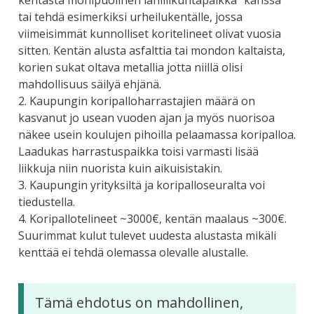
kentästä monipuolinen lähiliikuntapaikka" kanssa
tai tehdä esimerkiksi urheilukentälle, jossa
viimeisimmät kunnolliset koritelineet olivat vuosia
sitten. Kentän alusta asfalttia tai mondon kaltaista,
korien sukat oltava metallia jotta niillä olisi
mahdollisuus säilyä ehjänä.
2. Kaupungin koripalloharrastajien määrä on
kasvanut jo usean vuoden ajan ja myös nuorisoa
näkee usein koulujen pihoilla pelaamassa koripalloa.
Laadukas harrastuspaikka toisi varmasti lisää
liikkuja niin nuorista kuin aikuisistakin.
3. Kaupungin yrityksiltä ja koripalloseuralta voi
tiedustella.
4. Koripallotelineet ~3000€, kentän maalaus ~300€.
Suurimmat kulut tulevet uudesta alustasta mikäli
kenttää ei tehdä olemassa olevalle alustalle.
Tämä ehdotus on mahdollinen,