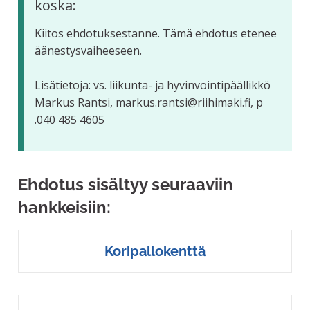
koska:
Kiitos ehdotuksestanne. Tämä ehdotus etenee
äänestysvaiheeseen.
Lisätietoja: vs. liikunta- ja hyvinvointipäällikkö
Markus Rantsi, markus.rantsi@riihimaki.fi, p
.040 485 4605
Ehdotus sisältyy seuraaviin
hankkeisiin:
Koripallokenttä