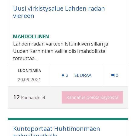
Uusi virkistysalue Lahden radan
viereen
MAHDOLLINEN
Lahden radan varteen Istuinkiven sillan ja
Uuden Karhintien välille olisi mahdollista
toteuttaa...
LUONTIAIKA
2
2 SEURAAJAA
SEURAA
0
20.09.2021
UUSI VIRKISTYSALUE LAH
12
Kannatus poissa käytöstä
Kannatukset
Kuntoportaat Huhtimonmäen
näköalapaikalle