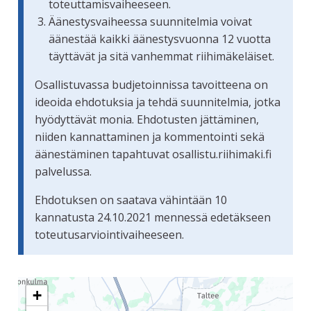
toteuttamisvaiheeseen.
Äänestysvaiheessa suunnitelmia voivat
äänestää kaikki äänestysvuonna 12 vuotta
täyttävät ja sitä vanhemmat riihimäkeläiset.
Osallistuvassa budjetoinnissa tavoitteena on
ideoida ehdotuksia ja tehdä suunnitelmia, jotka
hyödyttävät monia. Ehdotusten jättäminen,
niiden kannattaminen ja kommentointi sekä
äänestäminen tapahtuvat osallistu.riihimaki.fi
palvelussa.
Ehdotuksen on saatava vähintään 10
kannatusta 24.10.2021 mennessä edetäkseen
toteutusarviointivaiheeseen.
Seuraavassa elementissä on kartta, joka esittää tämän siv
+