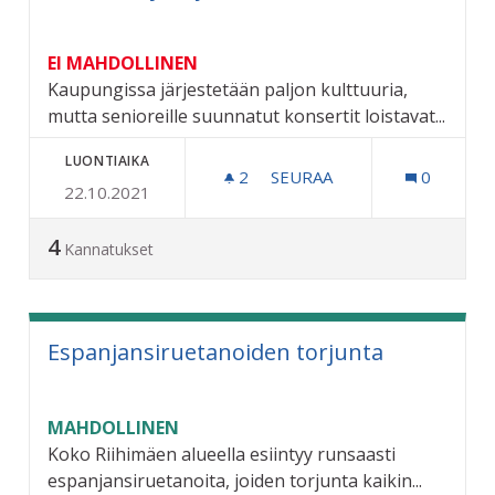
EI MAHDOLLINEN
Kaupungissa järjestetään paljon kulttuuria,
mutta senioreille suunnatut konsertit loistavat...
LUONTIAIKA
2
2 SEURAAJAA
SEURAA
0
22.10.2021
KONSERTTEJA MYÖS SENIO
4
Kannatukset
Espanjansiruetanoiden torjunta
MAHDOLLINEN
Koko Riihimäen alueella esiintyy runsaasti
espanjansiruetanoita, joiden torjunta kaikin...