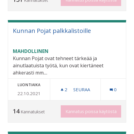
Kannatukset
Kunnan Pojat palkkalistoille
MAHDOLLINEN
Kunnan Pojat ovat tehneet tärkeää ja
ainutlaatuista työtä, kun ovat kiertäneet
ahkerasti mm....
LUONTIAIKA
2
2 SEURAAJAA
SEURAA
0
22.10.2021
KUNNAN POJAT PALKKALIS
14
Kannatus poissa käytöstä
Kannatukset