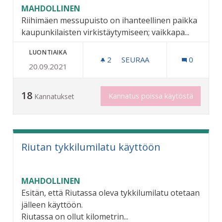
MAHDOLLINEN
Riihimäen messupuisto on ihanteellinen paikka
kaupunkilaisten virkistäytymiseen; vaikkapa...
LUONTIAIKA
2
2 SEURAAJAA
SEURAA
0
20.09.2021
MESSUPUISTON KÄYTÖN VI
18
Kannatus poissa käytöstä
Kannatukset
Riutan tykkilumilatu käyttöön
MAHDOLLINEN
Esitän, että Riutassa oleva tykkilumilatu otetaan
jälleen käyttöön.
Riutassa on ollut kilometrin...