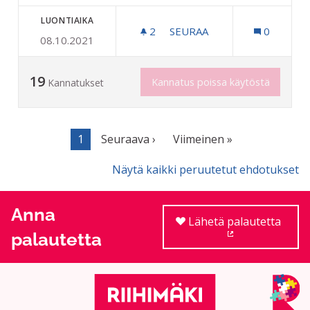
LUONTIAIKA
2
2 SEURAAJAA
SEURAA
0
08.10.2021
RIUTAN TYKKILUMILATU 
19
Kannatus poissa käytöstä
Kannatukset
1
Seuraava ›
Viimeinen »
Näytä kaikki peruutetut ehdotukset
Anna
Lähetä palautetta
palautetta
(Ulkoinen linkki