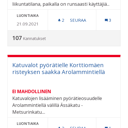
liikuntatilana, paikalla on runsaasti käyttäjiä...
LUONTIAIKA
2
2 SEURAAJAA
SEURAA
3
21.09.2021
SÄILYTETÄÄN KAMPPAILU
107
Kannatukset
Katuvalot pyörätielle Korttiomäen
risteyksen saakka Arolammintiellä
EI MAHDOLLINEN
Katuvalojen lisääminen pyörätieosuudelle
Arolammintiellä välillä Ässäkatu -
Metsurinkatu....
LUONTIAIKA
2
2 SEURAAJAA
SEURAA
1