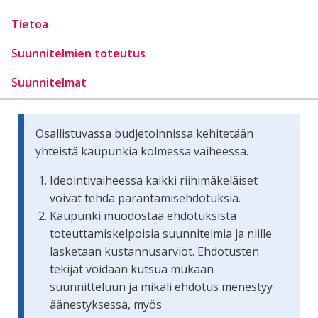
Tietoa
Suunnitelmien toteutus
Suunnitelmat
Osallistuvassa budjetoinnissa kehitetään
yhteistä kaupunkia kolmessa vaiheessa.
Ideointivaiheessa kaikki riihimäkeläiset
voivat tehdä parantamisehdotuksia.
Kaupunki muodostaa ehdotuksista
toteuttamiskelpoisia suunnitelmia ja niille
lasketaan kustannusarviot. Ehdotusten
tekijät voidaan kutsua mukaan
suunnitteluun ja mikäli ehdotus menestyy
äänestyksessä, myös