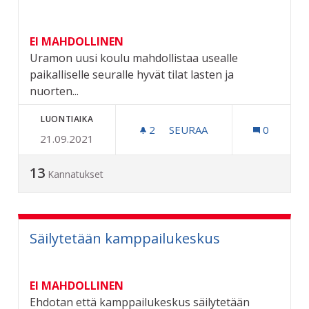
EI MAHDOLLINEN
Uramon uusi koulu mahdollistaa usealle
paikalliselle seuralle hyvät tilat lasten ja
nuorten...
LUONTIAIKA
2
2 SEURAAJAA
SEURAA
0
21.09.2021
URAMOLLE VARASTOTILAA 
13
Kannatukset
Säilytetään kamppailukeskus
EI MAHDOLLINEN
Ehdotan että kamppailukeskus säilytetään