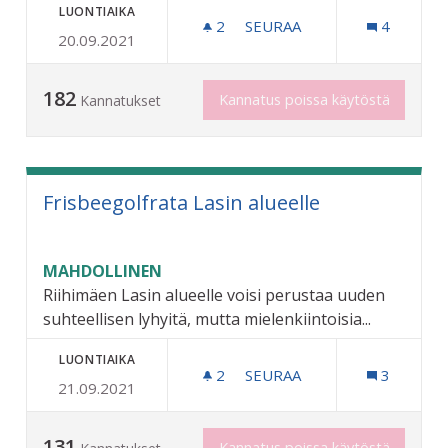
LUONTIAIKA
2
2 SEURAAJAA
SEURAA
4
20.09.2021
PELTOSAAREN SKEITTIPU
182
Kannatus poissa käytöstä
Kannatukset
Frisbeegolfrata Lasin alueelle
MAHDOLLINEN
Riihimäen Lasin alueelle voisi perustaa uuden
suhteellisen lyhyitä, mutta mielenkiintoisia...
LUONTIAIKA
2
2 SEURAAJAA
SEURAA
3
21.09.2021
FRISBEEGOLFRATA LASIN 
131
Kannatus poissa käytöstä