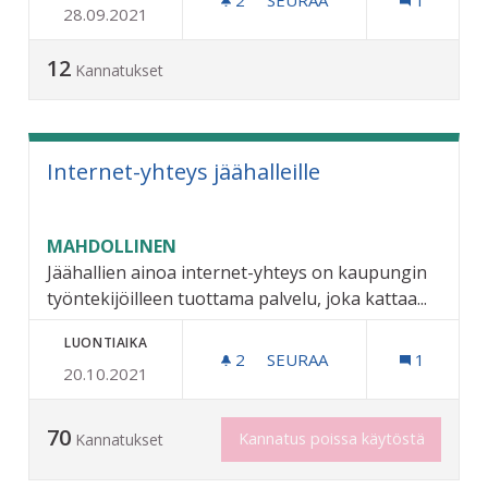
28.09.2021
KATUVALOT PYÖRÄTIELLE
12
Kannatukset
Internet-yhteys jäähalleille
MAHDOLLINEN
Jäähallien ainoa internet-yhteys on kaupungin
työntekijöilleen tuottama palvelu, joka kattaa...
LUONTIAIKA
2
2 SEURAAJAA
SEURAA
1
20.10.2021
INTERNET-YHTEYS JÄÄHAL
70
Kannatus poissa käytöstä
Kannatukset