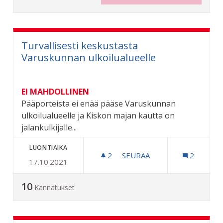
Turvallisesti keskustasta
Varuskunnan ulkoilualueelle
EI MAHDOLLINEN
Pääporteista ei enää pääse Varuskunnan
ulkoilualueelle ja Kiskon majan kautta on
jalankulkijalle...
LUONTIAIKA
2
2 SEURAAJAA
SEURAA
2
17.10.2021
TURVALLISESTI KESKUSTA
10
Kannatukset