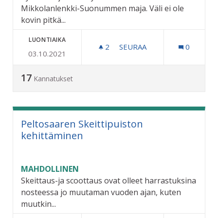
Mikkolanlenkki-Suonummen maja. Väli ei ole
kovin pitkä...
LUONTIAIKA
2
2 SEURAAJAA
SEURAA
0
03.10.2021
KÄVELY/PYÖRÄTIEN JATKA
17
Kannatukset
Peltosaaren Skeittipuiston
kehittäminen
MAHDOLLINEN
Skeittaus-ja scoottaus ovat olleet harrastuksina
nosteessa jo muutaman vuoden ajan, kuten
muutkin...