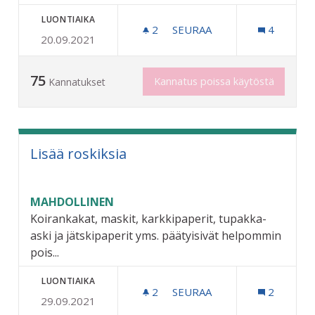
LUONTIAIKA
2
2 SEURAAJAA
SEURAA
4
20.09.2021
ESPANJANSIRUETANOIDEN
75
Kannatus poissa käytöstä
Kannatukset
Lisää roskiksia
MAHDOLLINEN
Koirankakat, maskit, karkkipaperit, tupakka-
aski ja jätskipaperit yms. päätyisivät helpommin
pois...
LUONTIAIKA
2
2 SEURAAJAA
SEURAA
2
29.09.2021
LISÄÄ ROSKIKSIA