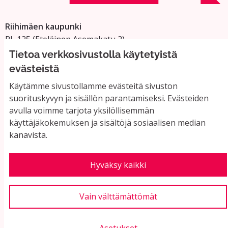
Riihimäen kaupunki
PL 125 (Eteläinen Asemakatu 2)
11101 Riihimäki
Tietoa verkkosivustolla käytetyistä
Vaihde: 019 758 4000
evästeistä
Sähköpostiosoitteet:
Käytämme sivustollamme evästeitä sivuston
etunimi.sukunimi@riihimaki.fi
suorituskyvyn ja sisällön parantamiseksi. Evästeiden
avulla voimme tarjota yksilöllisemmän
käyttäjäkokemuksen ja sisältöjä sosiaalisen median
Yhteystiedot ja usein kysyttyä
kanavista.
Käyttöehdot
Tietosuojaseloste
Saavutettavuus
Hyväksy kaikki
Evästeasetukset
Vain välttämättömät