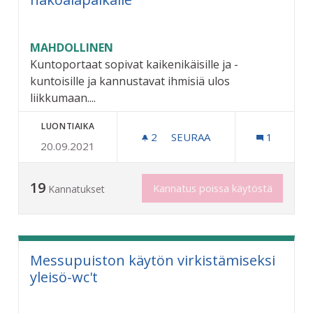
MAHDOLLINEN
Kuntoportaat sopivat kaikenikäisille ja -
kuntoisille ja kannustavat ihmisiä ulos
liikkumaan....
LUONTIAIKA
2
2 SEURAAJAA
SEURAA
1
20.09.2021
KUNTOPORTAAT HUHTIMO
19
Kannatus poissa käytöstä
Kannatukset
Messupuiston käytön virkistämiseksi
yleisö-wc't