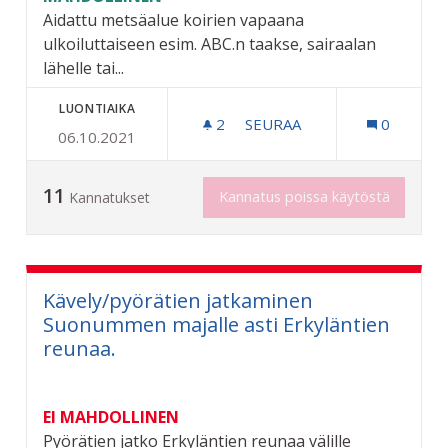
Aidattu metsäalue koirien vapaana
ulkoiluttaiseen esim. ABC.n taakse, sairaalan
lähelle tai...
LUONTIAIKA
2
2 SEURAAJAA
SEURAA
0
06.10.2021
METSÄPUISTO KOIRILLE K
11
Kannatus poissa käytöstä
Kannatukset
Kävely/pyörätien jatkaminen
Suonummen majalle asti Erkyläntien
reunaa.
EI MAHDOLLINEN
Pyörätien jatko Erkyläntien reunaa välille