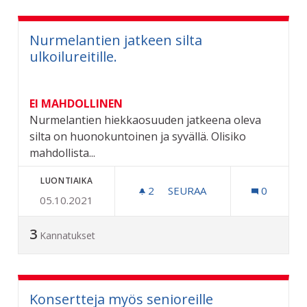
Nurmelantien jatkeen silta
ulkoilureitille.
EI MAHDOLLINEN
Nurmelantien hiekkaosuuden jatkeena oleva
silta on huonokuntoinen ja syvällä. Olisiko
mahdollista...
LUONTIAIKA
2
2 SEURAAJAA
SEURAA
0
05.10.2021
NURMELANTIEN JATKEEN SI
3
Kannatukset
Konsertteja myös senioreille