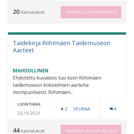
20
Kannatus poissa käytöstä
Kannatukset
Taidekirja Riihimäen Taidemuseon
Aarteet
MAHDOLLINEN
Ehdotettu kuvateos tuo esiin Riihimäen
taidemuseon kokoelmien aarteita
monipuolisesti. Riihimäen...
LUONTIAIKA
2
2 SEURAAJAA
SEURAA
6
22.10.2021
TAIDEKIRJA RIIHIMÄEN T
44
Kannatus poissa käytöstä
Kannatukset