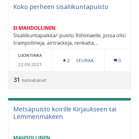
Koko perheen sisäliikuntapuisto
EI MAHDOLLINEN
Sisäliikuntapaikka/-puisto Riihimäelle, jossa olisi
trampoliineja, airtrackeja, renkaita,...
LUONTIAIKA
2
2 SEURAAJAA
SEURAA
0
22.09.2021
KOKO PERHEEN SISÄLIIK
31
Kannatukset
Metsäpuisto koirille Kirjaukseen tai
Lemmenmäkeen
MAHDOLLINEN