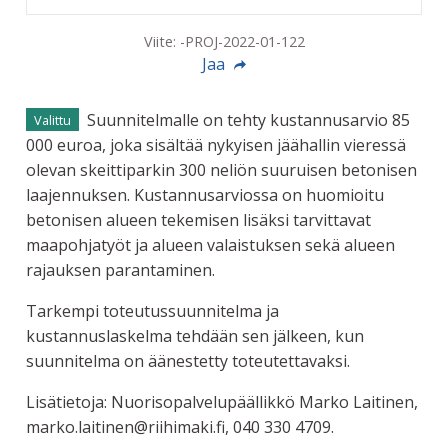
Viite: -PROJ-2022-01-122
Jaa
Suunnitelmalle on tehty kustannusarvio 85
Valittu
000 euroa, joka sisältää nykyisen jäähallin vieressä
olevan skeittiparkin 300 neliön suuruisen betonisen
laajennuksen. Kustannusarviossa on huomioitu
betonisen alueen tekemisen lisäksi tarvittavat
maapohjatyöt ja alueen valaistuksen sekä alueen
rajauksen parantaminen.
Tarkempi toteutussuunnitelma ja
kustannuslaskelma tehdään sen jälkeen, kun
suunnitelma on äänestetty toteutettavaksi.
Lisätietoja: Nuorisopalvelupäällikkö Marko Laitinen,
marko.laitinen@riihimaki.fi, 040 330 4709.