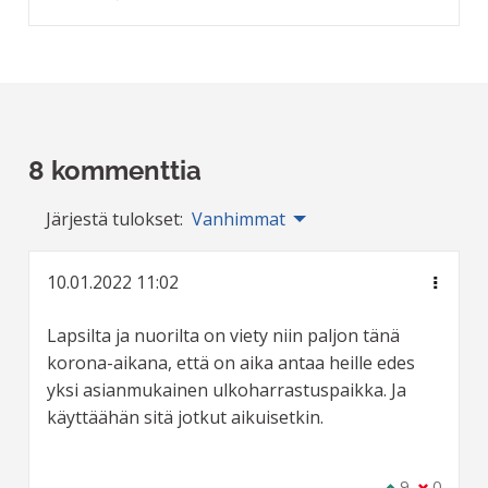
8 kommenttia
Järjestä tulokset:
Vanhimmat
10.01.2022 11:02
Lapsilta ja nuorilta on viety niin paljon tänä
korona-aikana, että on aika antaa heille edes
yksi asianmukainen ulkoharrastuspaikka. Ja
käyttäähän sitä jotkut aikuisetkin.
Olen samaa m
9
Olen eri 
0