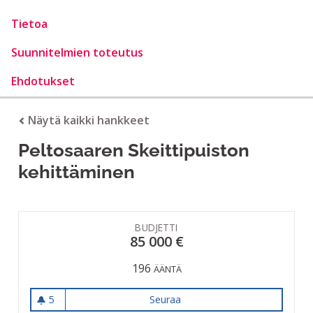
Tietoa
Suunnitelmien toteutus
Ehdotukset
Näytä kaikki hankkeet
Peltosaaren Skeittipuiston
kehittäminen
BUDJETTI
85 000 €
196
ÄÄNTÄ
5
Seuraa
Peltosaaren Skeittipuiston 
5 seuraajaa