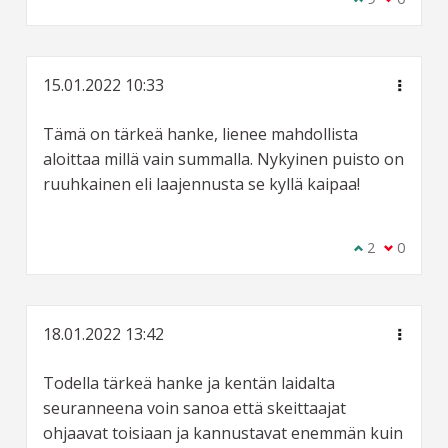
15.01.2022 10:33
Tämä on tärkeä hanke, lienee mahdollista
aloittaa millä vain summalla. Nykyinen puisto on
ruuhkainen eli laajennusta se kyllä kaipaa!
Olen samaa m
2
Olen eri 
0
18.01.2022 13:42
Todella tärkeä hanke ja kentän laidalta
seuranneena voin sanoa että skeittaajat
ohjaavat toisiaan ja kannustavat enemmän kuin