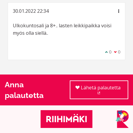
30.01.2022 22:34
Ulkokuntosali ja 8+.. lasten leikkipaikka voisi
myös olla siellä..
Olen samaa m
0
Olen eri 
0
Anna
Lähetä palautetta
palautetta
(Ulkoinen linkki