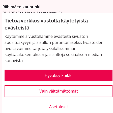
Riihimäen kaupunki
PL 125 (Eteläinen Asemakatu 2)
11101 Riihimäki
Tietoa verkkosivustolla käytetyistä
Vaihde: 019 758 4000
evästeistä
Sähköpostiosoitteet:
Käytämme sivustollamme evästeitä sivuston
etunimi.sukunimi@riihimaki.fi
suorituskyvyn ja sisällön parantamiseksi. Evästeiden
avulla voimme tarjota yksilöllisemmän
käyttäjäkokemuksen ja sisältöjä sosiaalisen median
Yhteystiedot ja usein kysyttyä
kanavista.
Käyttöehdot
Tietosuojaseloste
Saavutettavuus
Hyväksy kaikki
Evästeasetukset
Vain välttämättömät
Asetukset
Verkkosivusto luotu
vapaan ohjelmiston
(Ul