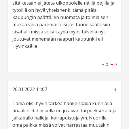
sitä ketään ei jätetä ulkopuolelle näillä pojilla ja
tytöillä on hyvä yhteishenki tämä pitäisi
kaupungin päättäjien huomata ja toimia sen
mukaa vielä parempi olisi jos tänne saataisiin
sisähalli missä voisi käydä myös talvella nyt
joutuvat menemään naapuri kaupunkii eli
Hyvinkäälle
Olen samaa m
0
Olen eri 
0
26.01.2022 11:07
Tämä olisi hyvin tärkeä hanke saada kunnialla
finaaliin. Riihimäellä on jo aivan tarpeeksi käsi-ja
jalkapallo halleja, koirapuistoja ym. Nuorille
oma paikka missä voivat harrastaa muutakin