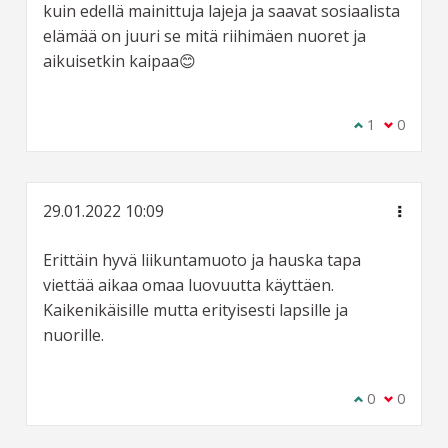
kuin edellä mainittuja lajeja ja saavat sosiaalista
elämää on juuri se mitä riihimäen nuoret ja
aikuisetkin kaipaa😊
Olen samaa m
1
Olen eri 
0
29.01.2022 10:09
Erittäin hyvä liikuntamuoto ja hauska tapa
viettää aikaa omaa luovuutta käyttäen.
Kaikenikäisille mutta erityisesti lapsille ja
nuorille.
Olen samaa m
0
Olen eri 
0