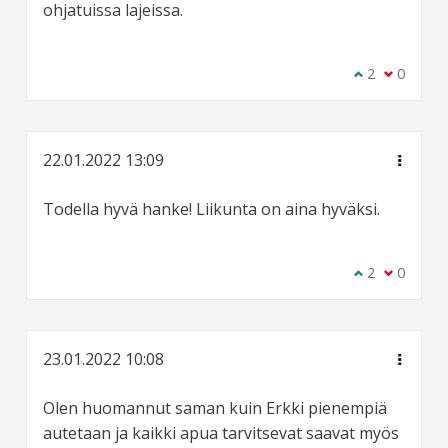
ohjatuissa lajeissa.
Olen samaa m
2
Olen eri 
0
22.01.2022 13:09
Todella hyvä hanke! Liikunta on aina hyväksi.
Olen samaa m
2
Olen eri 
0
23.01.2022 10:08
Olen huomannut saman kuin Erkki pienempiä
autetaan ja kaikki apua tarvitsevat saavat myös