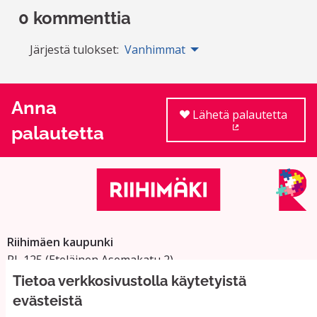
0 kommenttia
Järjestä tulokset:
Vanhimmat
Anna
Lähetä palautetta
palautetta
(Ulkoinen linkki
Riihimäen kaupunki
PL 125 (Eteläinen Asemakatu 2)
11101 Riihimäki
Tietoa verkkosivustolla käytetyistä
Vaihde: 019 758 4000
evästeistä