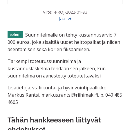
Viite: -PROJ-2022-01-93
Jaa
Suunnitelmalle on tehty kustannusarvio 7
Valittu
000 euroa, joka sisältää uudet heittopaikat ja niiden
asentamisen sekä korien fiksaamisen.
Tarkempi toteutussuunnitelma ja
kustannuslaskelma tehdään sen jälkeen, kun
suunnitelma on äänestetty toteutettavaksi.
Lisätietoja: vs. liikunta- ja hyvinvointipäällikkö
Markus Rantsi, markus.rantsi@riihimaki.fi, p. 040 485
4605
Tähän hankkeeseen liittyvät
ehdotukset