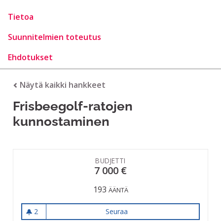
Tietoa
Suunnitelmien toteutus
Ehdotukset
Näytä kaikki hankkeet
Frisbeegolf-ratojen
kunnostaminen
BUDJETTI
7 000 €
193
ÄÄNTÄ
2
Seuraa
Frisbeegolf-ratojen kunnos
2 seuraajaa