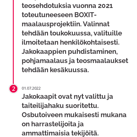
teosehdotuksia vuonna 2021
toteutuneeseen BOXIT-
maalausprojektiin. Valinnat
tehdään toukokuussa, valituille
ilmoitetaan henkilökohtaisesti.
Jakokaappien puhdistaminen,
pohjamaalaus ja teosmaalaukset
tehdään kesäkuussa.
2
01.07.2022
Jakokaapit ovat nyt valittu ja
taiteilijahaku suoritettu.
Osbutoiveen mukaisesti mukana
on harrastelijoita ja
ammattimaisia tekijöitä.