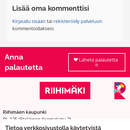
Lisää oma kommenttisi
Kirjaudu sisään
tai
rekisteröidy palveluun
kommentoidaksesi.
Anna
Lähetä palautetta
palautetta
(Ulkoinen linkki
Riihimäen kaupunki
PL 125 (Eteläinen Asemakatu 2)
11101 Riihimäki
Tietoa verkkosivustolla käytetyistä