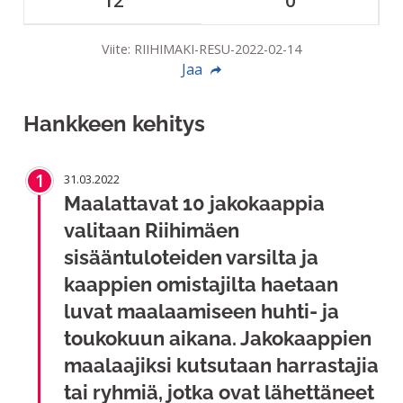
12
0
Viite: RIIHIMAKI-RESU-2022-02-14
Jaa
Hankkeen kehitys
1
31.03.2022
Maalattavat 10 jakokaappia
valitaan Riihimäen
sisääntuloteiden varsilta ja
kaappien omistajilta haetaan
luvat maalaamiseen huhti- ja
toukokuun aikana. Jakokaappien
maalaajiksi kutsutaan harrastajia
tai ryhmiä, jotka ovat lähettäneet