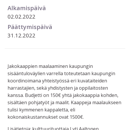
Alkamispäivä
02.02.2022
Päättymispäivä
31.12.2022
Jakokaappien maalaaminen kaupungin
sisääntuloväylien varrella toteutetaan kaupungin
koordinoimana yhteistyössä eri kuvataiteiden
harrastajien, sekä yhdistysten ja oppilaitosten
kanssa. Budjetti on 150€ yhtä jakokaappia kohden,
sisältäen pohjatyöt ja maalit. Kaappeja maalaukseen
tulisi kymmenen kappaletta, eli
kokonaiskustannukset ovat 1500€.
Lisätietoja: kulttuurituottaja Lyti Aaltonen,