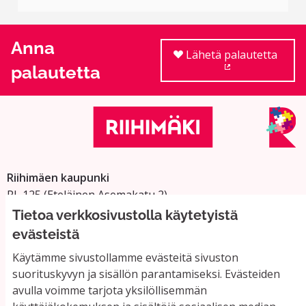
Anna
Lähetä palautetta
palautetta
(Ulkoinen linkki
Riihimäen kaupunki
PL 125 (Eteläinen Asemakatu 2)
11101 Riihimäki
Tietoa verkkosivustolla käytetyistä
Vaihde: 019 758 4000
evästeistä
Sähköpostiosoitteet:
Käytämme sivustollamme evästeitä sivuston
etunimi.sukunimi@riihimaki.fi
suorituskyvyn ja sisällön parantamiseksi. Evästeiden
avulla voimme tarjota yksilöllisemmän