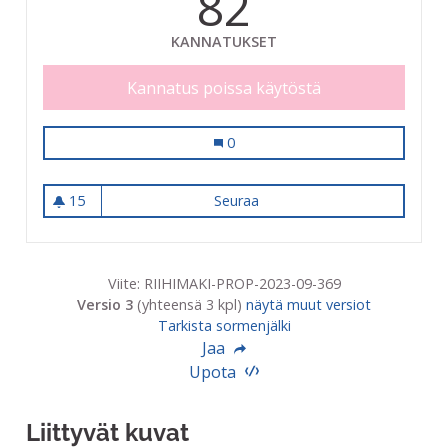
82
KANNATUKSET
Kannatus poissa käytöstä
Paikallinen mielenterveyshoito kun
0
15
Seuraa
Paikallinen mielenterveyshoi
15 seuraajaa
Viite: RIIHIMAKI-PROP-2023-09-369
Versio 3
(yhteensä 3 kpl)
näytä muut versiot
Tarkista sormenjälki
Jaa
Upota
Liittyvät kuvat