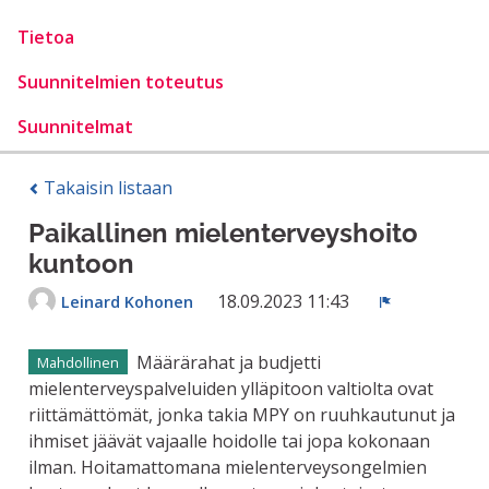
Tietoa
Suunnitelmien toteutus
Suunnitelmat
Takaisin listaan
Paikallinen mielenterveyshoito
kuntoon
18.09.2023 11:43
Leinard Kohonen
Ilmoita
Määrärahat ja budjetti
Mahdollinen
mielenterveyspalveluiden ylläpitoon valtiolta ovat
riittämättömät, jonka takia MPY on ruuhkautunut ja
ihmiset jäävät vajaalle hoidolle tai jopa kokonaan
ilman. Hoitamattomana mielenterveysongelmien