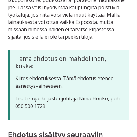
iskuporakone, puukkosaha, porakone, hiomakone
jne. Tässä voisi hyödyntää kaupungilta poistuvia
työkaluja, jos niitä voisi vielä muut käyttää. Mallia
lainauksesta voi ottaa vaikka Espoosta, mutta
missään nimessä näiden ei tarvitse kirjastossa
sijaita, jos siellä ei ole tarpeeksi tiloja.
Tämä ehdotus on mahdollinen,
koska:
Kiitos ehdotuksesta. Tämä ehdotus etenee
äänestysvaiheeseen.
Lisätietoja: kirjastonjohtaja Niina Honko, puh.
050 500 1729
Ehdotus sisältyy seuraaviin