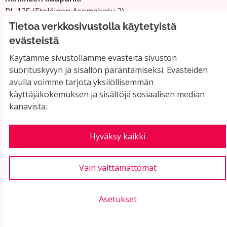
PL 125 (Eteläinen Asemakatu 2)
11101 Riihimäki
Tietoa verkkosivustolla käytetyistä
Vaihde: 019 758 4000
evästeistä
Sähköpostiosoitteet:
Käytämme sivustollamme evästeitä sivuston
etunimi.sukunimi@riihimaki.fi
suorituskyvyn ja sisällön parantamiseksi. Evästeiden
avulla voimme tarjota yksilöllisemmän
käyttäjäkokemuksen ja sisältöjä sosiaalisen median
Yhteystiedot ja usein kysyttyä
kanavista.
Käyttöehdot
Tietosuojaseloste
Saavutettavuus
Hyväksy kaikki
Evästeasetukset
Vain välttämättömät
Asetukset
Verkkosivusto luotu
vapaan ohjelmiston
(Ul
avulla.