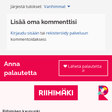
Järjestä tulokset:
Vanhimmat
Lisää oma kommenttisi
Kirjaudu sisään
tai
rekisteröidy palveluun
kommentoidaksesi.
Anna
Lähetä palautetta
palautetta
(Ulkoinen linkki
Riihimäen kaupunki