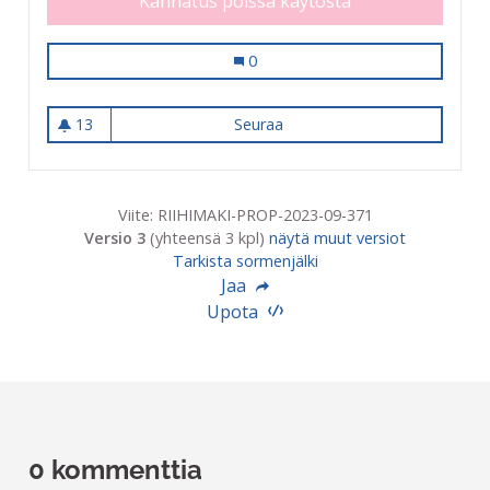
Kannatus poissa käytöstä
Työkalujen lainauspiste
0
13
Seuraa
Työkalujen lainauspiste
13 seuraajaa
Viite: RIIHIMAKI-PROP-2023-09-371
Versio 3
(yhteensä 3 kpl)
näytä muut versiot
Tarkista sormenjälki
Jaa
Upota
0 kommenttia