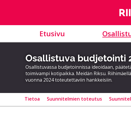
Etusivu
Osallist
Osallistuva budjetointi
Osallistuvassa budjetoinnissa ideoidaan, päätet
toimivampi kotipaikka. Meidän Riksu. Riihimäellä
vuonna 2024 toteutettaviin hankkeisiin.
Tietoa
Suunnitelmien toteutus
Suunnite