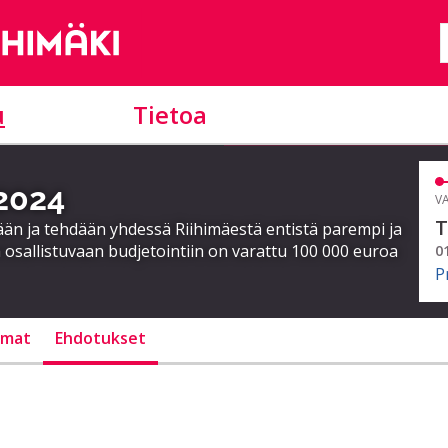
u
Tietoa
 2024
VA
T
ään ja tehdään yhdessä Riihimäestä entistä parempi ja
 osallistuvaan budjetointiin on varattu 100 000 euroa
0
P
lmat
Ehdotukset