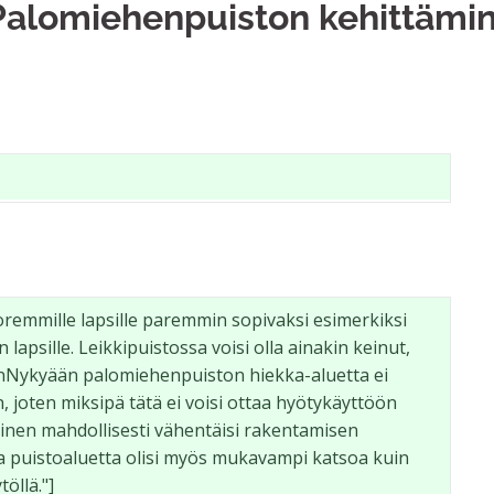
Palomiehenpuiston kehittämi
remmille lapsille paremmin sopivaksi esimerkiksi 
lapsille. Leikkipuistossa voisi olla ainakin keinut, 
e.\nNykyään palomiehenpuiston hiekka-aluetta ei 
 joten miksipä tätä ei voisi ottaa hyötykäyttöön 
inen mahdollisesti vähentäisi rakentamisen 
a puistoaluetta olisi myös mukavampi katsoa kuin 
öllä."]