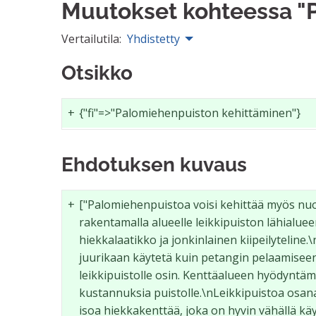
Muutokset kohteessa "
Vertailutila:
Yhdistetty
Otsikko
+
{"fi"=>"Palomiehenpuiston kehittäminen"}
Ehdotuksen kuvaus
+
["Palomiehenpuistoa voisi kehittää myös nuo
rakentamalla alueelle leikkipuiston lähialueen 
hiekkalaatikko ja jonkinlainen kiipeilytelin
juurikaan käytetä kuin petangin pelaamiseen,
leikkipuistolle osin. Kenttäalueen hyödyntäm
kustannuksia puistolle.\nLeikkipuistoa osan
isoa hiekkakenttää, joka on hyvin vähällä käyt