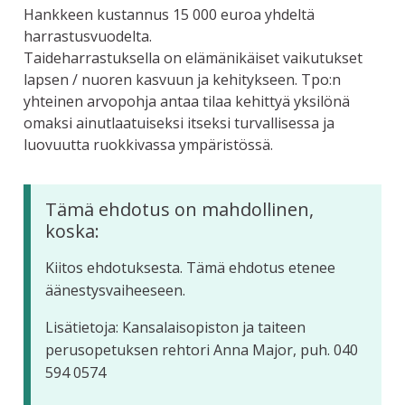
Hankkeen kustannus 15 000 euroa yhdeltä
harrastusvuodelta.
Taideharrastuksella on elämänikäiset vaikutukset
lapsen / nuoren kasvuun ja kehitykseen. Tpo:n
yhteinen arvopohja antaa tilaa kehittyä yksilönä
omaksi ainutlaatuiseksi itseksi turvallisessa ja
luovuutta ruokkivassa ympäristössä.
Tämä ehdotus on mahdollinen,
koska:
Kiitos ehdotuksesta. Tämä ehdotus etenee
äänestysvaiheeseen.
Lisätietoja: Kansalaisopiston ja taiteen
perusopetuksen rehtori Anna Major, puh. 040
594 0574