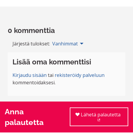
0 kommenttia
Järjestä tulokset:
Vanhimmat
Lisää oma kommenttisi
Kirjaudu sisään
tai
rekisteröidy palveluun
kommentoidaksesi.
Anna
Lähetä palautetta
palautetta
(Ulkoinen linkki