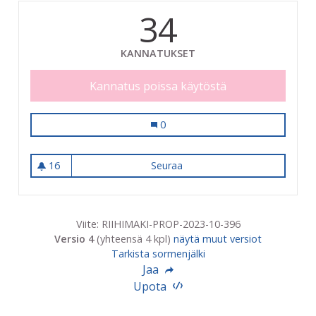
34
KANNATUKSET
Kannatus poissa käytöstä
Taideharrastus vuodeksi 50 vähävarai
0
16
Seuraa
Taideharrastus vuodeksi 50 vä
16 seuraajaa
Viite: RIIHIMAKI-PROP-2023-10-396
Versio 4
(yhteensä 4 kpl)
näytä muut versiot
Tarkista sormenjälki
Jaa
Upota