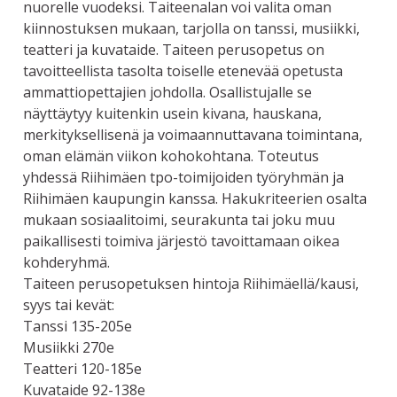
nuorelle vuodeksi. Taiteenalan voi valita oman
kiinnostuksen mukaan, tarjolla on tanssi, musiikki,
teatteri ja kuvataide. Taiteen perusopetus on
tavoitteellista tasolta toiselle etenevää opetusta
ammattiopettajien johdolla. Osallistujalle se
näyttäytyy kuitenkin usein kivana, hauskana,
merkityksellisenä ja voimaannuttavana toimintana,
oman elämän viikon kohokohtana. Toteutus
yhdessä Riihimäen tpo-toimijoiden työryhmän ja
Riihimäen kaupungin kanssa. Hakukriteerien osalta
mukaan sosiaalitoimi, seurakunta tai joku muu
paikallisesti toimiva järjestö tavoittamaan oikea
kohderyhmä.
Taiteen perusopetuksen hintoja Riihimäellä/kausi,
syys tai kevät:
Tanssi 135-205e
Musiikki 270e
Teatteri 120-185e
Kuvataide 92-138e