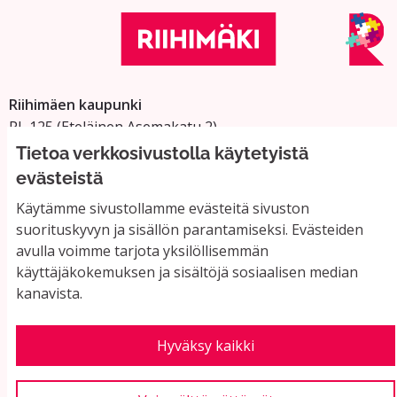
Riihimäen kaupunki
PL 125 (Eteläinen Asemakatu 2)
11101 Riihimäki
Tietoa verkkosivustolla käytetyistä
Vaihde: 019 758 4000
evästeistä
Sähköpostiosoitteet:
Käytämme sivustollamme evästeitä sivuston
etunimi.sukunimi@riihimaki.fi
suorituskyvyn ja sisällön parantamiseksi. Evästeiden
avulla voimme tarjota yksilöllisemmän
käyttäjäkokemuksen ja sisältöjä sosiaalisen median
Yhteystiedot ja usein kysyttyä
kanavista.
Käyttöehdot
Tietosuojaseloste
Saavutettavuus
Hyväksy kaikki
Evästeasetukset