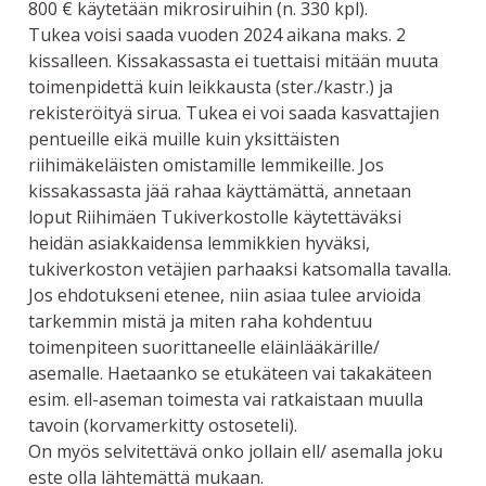
800 € käytetään mikrosiruihin (n. 330 kpl).
Tukea voisi saada vuoden 2024 aikana maks. 2
kissalleen. Kissakassasta ei tuettaisi mitään muuta
toimenpidettä kuin leikkausta (ster./kastr.) ja
rekisteröityä sirua. Tukea ei voi saada kasvattajien
pentueille eikä muille kuin yksittäisten
riihimäkeläisten omistamille lemmikeille. Jos
kissakassasta jää rahaa käyttämättä, annetaan
loput Riihimäen Tukiverkostolle käytettäväksi
heidän asiakkaidensa lemmikkien hyväksi,
tukiverkoston vetäjien parhaaksi katsomalla tavalla.
Jos ehdotukseni etenee, niin asiaa tulee arvioida
tarkemmin mistä ja miten raha kohdentuu
toimenpiteen suorittaneelle eläinlääkärille/
asemalle. Haetaanko se etukäteen vai takakäteen
esim. ell-aseman toimesta vai ratkaistaan muulla
tavoin (korvamerkitty ostoseteli).
On myös selvitettävä onko jollain ell/ asemalla joku
este olla lähtemättä mukaan.