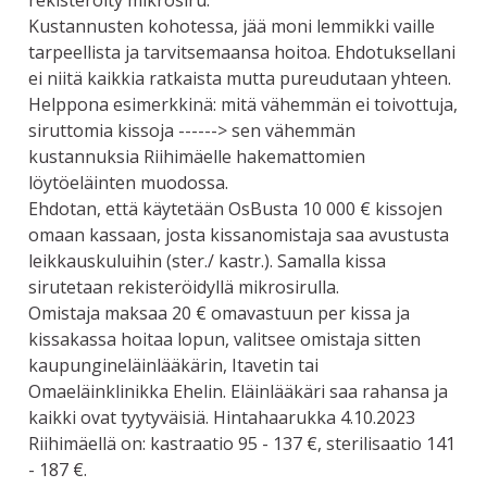
rekisteröity mikrosiru.
Kustannusten kohotessa, jää moni lemmikki vaille
tarpeellista ja tarvitsemaansa hoitoa. Ehdotuksellani
ei niitä kaikkia ratkaista mutta pureudutaan yhteen.
Helppona esimerkkinä: mitä vähemmän ei toivottuja,
siruttomia kissoja ------> sen vähemmän
kustannuksia Riihimäelle hakemattomien
löytöeläinten muodossa.
Ehdotan, että käytetään OsBusta 10 000 € kissojen
omaan kassaan, josta kissanomistaja saa avustusta
leikkauskuluihin (ster./ kastr.). Samalla kissa
sirutetaan rekisteröidyllä mikrosirulla.
Omistaja maksaa 20 € omavastuun per kissa ja
kissakassa hoitaa lopun, valitsee omistaja sitten
kaupungineläinlääkärin, Itavetin tai
Omaeläinklinikka Ehelin. Eläinlääkäri saa rahansa ja
kaikki ovat tyytyväisiä. Hintahaarukka 4.10.2023
Riihimäellä on: kastraatio 95 - 137 €, sterilisaatio 141
- 187 €.