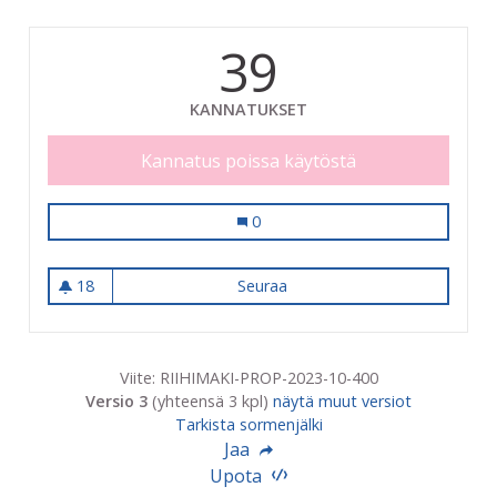
39
KANNATUKSET
Kannatus poissa käytöstä
Kaupunkilaisten Kissakassa
0
18
Seuraa
Kaupunkilaisten Kissakassa
18 seuraajaa
Viite: RIIHIMAKI-PROP-2023-10-400
Versio 3
(yhteensä 3 kpl)
näytä muut versiot
Tarkista sormenjälki
Jaa
Upota