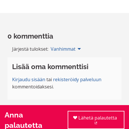
0 kommenttia
Järjestä tulokset:
Vanhimmat
Lisää oma kommenttisi
Kirjaudu sisään
tai
rekisteröidy palveluun
kommentoidaksesi.
Anna
Lähetä palautetta
palautetta
(Ulkoinen linkki