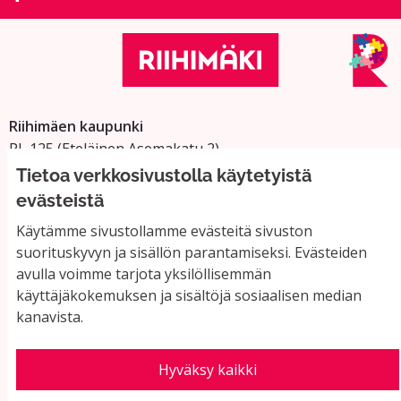
Riihimäen kaupunki
PL 125 (Eteläinen Asemakatu 2)
11101 Riihimäki
Tietoa verkkosivustolla käytetyistä
Vaihde: 019 758 4000
evästeistä
Sähköpostiosoitteet:
Käytämme sivustollamme evästeitä sivuston
etunimi.sukunimi@riihimaki.fi
suorituskyvyn ja sisällön parantamiseksi. Evästeiden
avulla voimme tarjota yksilöllisemmän
käyttäjäkokemuksen ja sisältöjä sosiaalisen median
Yhteystiedot ja usein kysyttyä
kanavista.
Käyttöehdot
Tietosuojaseloste
Saavutettavuus
Hyväksy kaikki
Evästeasetukset