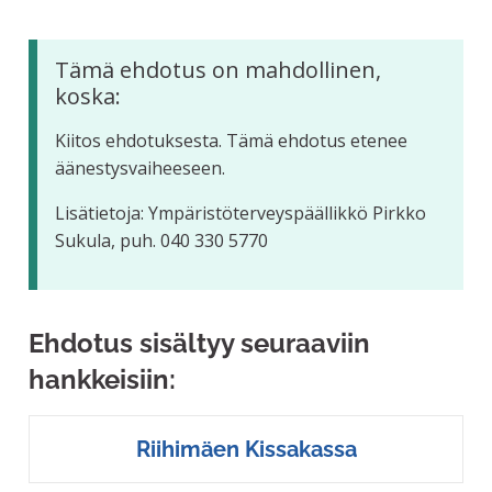
Tämä ehdotus on mahdollinen,
koska:
Kiitos ehdotuksesta. Tämä ehdotus etenee
äänestysvaiheeseen.
Lisätietoja: Ympäristöterveyspäällikkö Pirkko
Sukula, puh. 040 330 5770
Ehdotus sisältyy seuraaviin
hankkeisiin:
Riihimäen Kissakassa