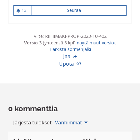
13
Seuraa
Jukka Jalosen puisto pienten 
13 seuraajaa
Viite: RIIHIMAKI-PROP-2023-10-402
Versio 3
(yhteensä 3 kpl)
näytä muut versiot
Tarkista sormenjälki
Jaa
Upota
0 kommenttia
Järjestä tulokset:
Vanhimmat