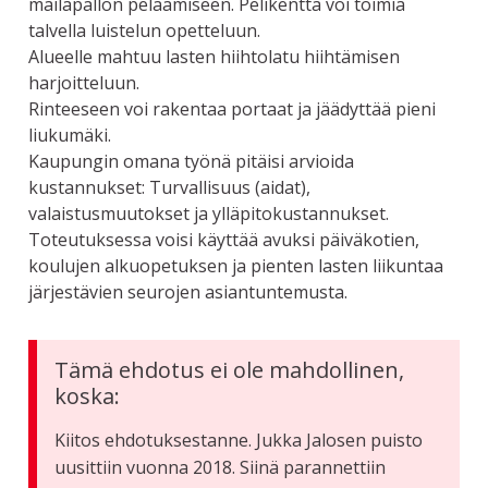
mailapallon pelaamiseen. Pelikenttä voi toimia
talvella luistelun opetteluun.
Alueelle mahtuu lasten hiihtolatu hiihtämisen
harjoitteluun.
Rinteeseen voi rakentaa portaat ja jäädyttää pieni
liukumäki.
Kaupungin omana työnä pitäisi arvioida
kustannukset: Turvallisuus (aidat),
valaistusmuutokset ja ylläpitokustannukset.
Toteutuksessa voisi käyttää avuksi päiväkotien,
koulujen alkuopetuksen ja pienten lasten liikuntaa
järjestävien seurojen asiantuntemusta.
Tämä ehdotus ei ole mahdollinen,
koska:
Kiitos ehdotuksestanne. Jukka Jalosen puisto
uusittiin vuonna 2018. Siinä parannettiin