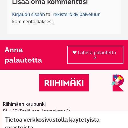
Lisää oma kommenttisi
Kirjaudu sisään
tai
rekisteröidy palveluun
kommentoidaksesi.
Anna
Lähetä palautetta
palautetta
(Ulkoinen linkki
Riihimäen kaupunki
PL 125 (Eteläinen Asemakatu 2)
11101 Riihimäki
Tietoa verkkosivustolla käytetyistä
Vaihde: 019 758 4000
evästeistä