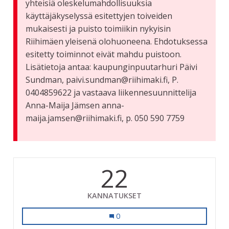
yhteisiä oleskelumahdollisuuksia
käyttäjäkyselyssä esitettyjen toiveiden
mukaisesti ja puisto toimiikin nykyisin
Riihimäen yleisenä olohuoneena. Ehdotuksessa
esitetty toiminnot eivät mahdu puistoon.
Lisätietoja antaa: kaupunginpuutarhuri Päivi
Sundman, paivi.sundman@riihimaki.fi, P.
0404859622 ja vastaava liikennesuunnittelija
Anna-Maija Jämsen anna-
maija.jamsen@riihimaki.fi, p. 050 590 7759
22
KANNATUKSET
Jukka Jalosen puisto pienten lasten 
0