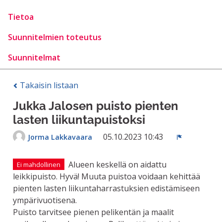
Tietoa
Suunnitelmien toteutus
Suunnitelmat
Takaisin listaan
Jukka Jalosen puisto pienten
lasten liikuntapuistoksi
05.10.2023 10:43
Jorma Lakkavaara
Ilmoita
Alueen keskellä on aidattu
Ei mahdollinen
leikkipuisto. Hyvä! Muuta puistoa voidaan kehittää
pienten lasten liikuntaharrastuksien edistämiseen
ympärivuotisena.
Puisto tarvitsee pienen pelikentän ja maalit