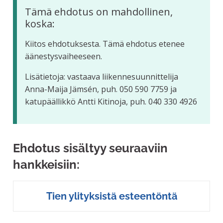
Tämä ehdotus on mahdollinen,
koska:
Kiitos ehdotuksesta. Tämä ehdotus etenee
äänestysvaiheeseen.
Lisätietoja: vastaava liikennesuunnittelija
Anna-Maija Jämsén, puh. 050 590 7759 ja
katupäällikkö Antti Kitinoja, puh. 040 330 4926
Ehdotus sisältyy seuraaviin
hankkeisiin:
Tien ylityksistä esteentöntä