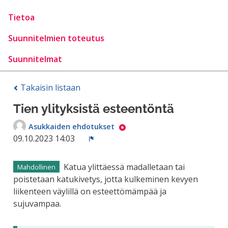
Tietoa
Suunnitelmien toteutus
Suunnitelmat
Takaisin listaan
Tien ylityksistä esteentöntä
Asukkaiden ehdotukset
09.10.2023 14:03
Ilmoita
Katua ylittäessä madalletaan tai
Mahdollinen
poistetaan katukivetys, jotta kulkeminen kevyen
liikenteen väylillä on esteettömämpää ja
sujuvampaa.