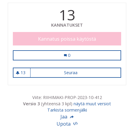
13
KANNATUKSET
Kannatus poissa käytöstä
Tien ylityksistä esteentöntä
0
13
Seuraa
Tien ylityksistä esteentöntä
13 seuraajaa
Viite: RIIHIMAKI-PROP-2023-10-412
Versio 3
(yhteensä 3 kpl)
näytä muut versiot
Tarkista sormenjälki
Jaa
Upota