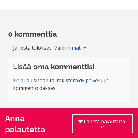
0 kommenttia
Järjestä tulokset:
Vanhimmat
Lisää oma kommenttisi
Kirjaudu sisään
tai
rekisteröidy palveluun
kommentoidaksesi.
Anna
Lähetä palautetta
palautetta
(Ulkoinen linkki