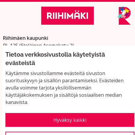
Riihimäen kaupunki
PL 125 (Eteläinen Asemakatu 2)
11101 Riihimäki
Tietoa verkkosivustolla käytetyistä
Vaihde: 019 758 4000
evästeistä
Sähköpostiosoitteet:
Käytämme sivustollamme evästeitä sivuston
etunimi.sukunimi@riihimaki.fi
suorituskyvyn ja sisällön parantamiseksi. Evästeiden
avulla voimme tarjota yksilöllisemmän
käyttäjäkokemuksen ja sisältöjä sosiaalisen median
Yhteystiedot ja usein kysyttyä
kanavista.
Käyttöehdot
Tietosuojaseloste
Saavutettavuus
Hyväksy kaikki
Evästeasetukset