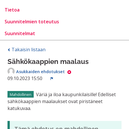
Tietoa
Suunnitelmien toteutus
Suunnitelmat
Takaisin listaan
Sähkökaappien maalaus
Asukkaiden ehdotukset
09.10.2023 15:50
Ilmoita
Väriä ja iloa kaupunkilaisille! Edelliset
Mahdollinen
sähkökaappien maalaukset ovat piristäneet
katukuvaa.
Tämä ehdotus on mahdollinen,