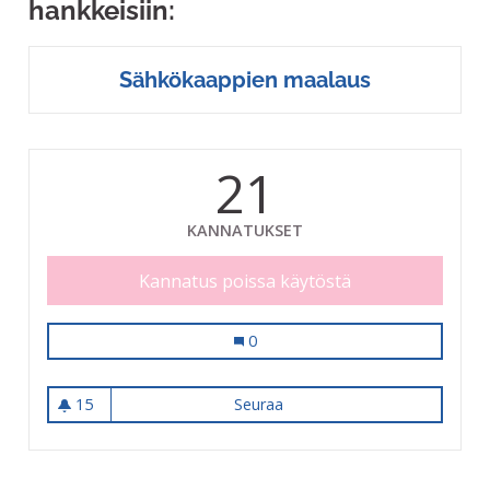
hankkeisiin:
Sähkökaappien maalaus
21
KANNATUKSET
Kannatus poissa käytöstä
Sähkökaappien maalaus
0
15
Seuraa
Sähkökaappien maalaus
15 seuraajaa