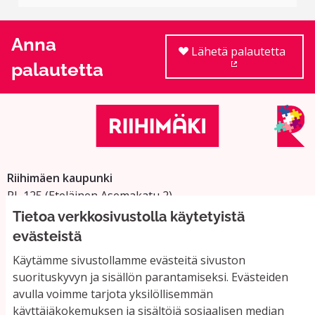
Anna
Lähetä palautetta
palautetta
(Ulkoinen linkki
Riihimäen kaupunki
PL 125 (Eteläinen Asemakatu 2)
11101 Riihimäki
Tietoa verkkosivustolla käytetyistä
Vaihde: 019 758 4000
evästeistä
Sähköpostiosoitteet:
Käytämme sivustollamme evästeitä sivuston
etunimi.sukunimi@riihimaki.fi
suorituskyvyn ja sisällön parantamiseksi. Evästeiden
avulla voimme tarjota yksilöllisemmän
käyttäjäkokemuksen ja sisältöjä sosiaalisen median
Yhteystiedot ja usein kysyttyä