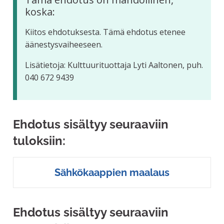
koska:
Kiitos ehdotuksesta. Tämä ehdotus etenee
äänestysvaiheeseen.
Lisätietoja: Kulttuurituottaja Lyti Aaltonen, puh.
040 672 9439
Ehdotus sisältyy seuraaviin
tuloksiin:
Sähkökaappien maalaus
Ehdotus sisältyy seuraaviin