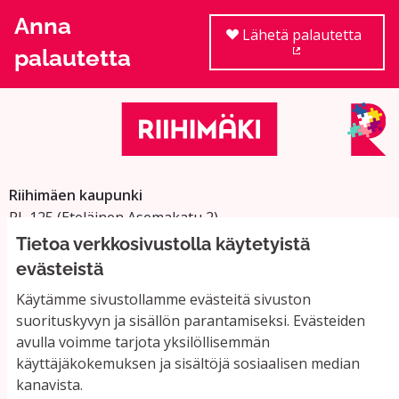
Anna
Lähetä palautetta
palautetta
(Ulkoinen linkki
Riihimäen kaupunki
PL 125 (Eteläinen Asemakatu 2)
11101 Riihimäki
Tietoa verkkosivustolla käytetyistä
Vaihde: 019 758 4000
evästeistä
Sähköpostiosoitteet:
Käytämme sivustollamme evästeitä sivuston
etunimi.sukunimi@riihimaki.fi
suorituskyvyn ja sisällön parantamiseksi. Evästeiden
avulla voimme tarjota yksilöllisemmän
käyttäjäkokemuksen ja sisältöjä sosiaalisen median
Yhteystiedot ja usein kysyttyä
kanavista.
Käyttöehdot