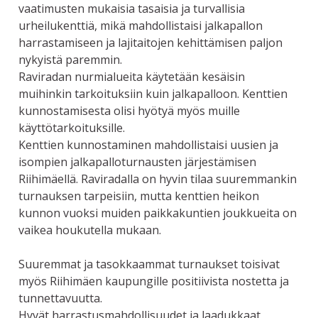
vaatimusten mukaisia tasaisia ja turvallisia
urheilukenttiä, mikä mahdollistaisi jalkapallon
harrastamiseen ja lajitaitojen kehittämisen paljon
nykyistä paremmin.
Raviradan nurmialueita käytetään kesäisin
muihinkin tarkoituksiin kuin jalkapalloon. Kenttien
kunnostamisesta olisi hyötyä myös muille
käyttötarkoituksille.
Kenttien kunnostaminen mahdollistaisi uusien ja
isompien jalkapalloturnausten järjestämisen
Riihimäellä. Raviradalla on hyvin tilaa suuremmankin
turnauksen tarpeisiin, mutta kenttien heikon
kunnon vuoksi muiden paikkakuntien joukkueita on
vaikea houkutella mukaan.
Suuremmat ja tasokkaammat turnaukset toisivat
myös Riihimäen kaupungille positiivista nostetta ja
tunnettavuutta.
Hyvät harrastusmahdollisuudet ja laadukkaat