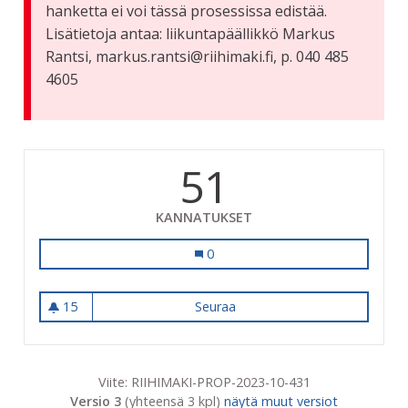
hanketta ei voi tässä prosessissa edistää.
Lisätietoja antaa: liikuntapäällikkö Markus
Rantsi, markus.rantsi@riihimaki.fi, p. 040 485
4605
51
KANNATUKSET
Raviradan pallokenttien kunnostus
0
15
Seuraa
Raviradan pallokenttien kun
15 seuraajaa
Viite: RIIHIMAKI-PROP-2023-10-431
Versio 3
(yhteensä 3 kpl)
näytä muut versiot