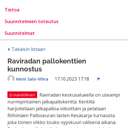
Tietoa
Suunnitelmien toteutus
Suunnitelmat
Takaisin listaan
Raviradan pallokenttien
kunnostus
17.10.2023 17:18
Heini Salo-Vihra
Ilmoita
Raviradan keskusalueella on useampi
Ei mahdollinen
nurmipintainen jalkapallokenttä. Kentillä
harjoitellaan jalkapalloa viikoittain ja pelataan
Riihimäen Palloseuran lasten Kesäsarja-turnausta
joka toinen viikko touko-syyskuun välisenä aikana.