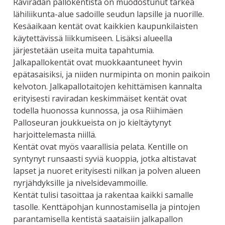
Raviradan pallokentistä on muodostunut tärkeä
lähiliikunta-alue sadoille seudun lapsille ja nuorille.
Kesäaikaan kentät ovat kaikkien kaupunkilaisten
käytettävissä liikkumiseen. Lisäksi alueella
järjestetään useita muita tapahtumia.
Jalkapallokentät ovat muokkaantuneet hyvin
epätasaisiksi, ja niiden nurmipinta on monin paikoin
kelvoton. Jalkapallotaitojen kehittämisen kannalta
erityisesti raviradan keskimmäiset kentät ovat
todella huonossa kunnossa, ja osa Riihimäen
Palloseuran joukkueista on jo kieltäytynyt
harjoittelemasta niillä.
Kentät ovat myös vaarallisia pelata. Kentille on
syntynyt runsaasti syviä kuoppia, jotka altistavat
lapset ja nuoret erityisesti nilkan ja polven alueen
nyrjähdyksille ja nivelsidevammoille.
Kentät tulisi tasoittaa ja rakentaa kaikki samalle
tasolle. Kenttäpohjan kunnostamisella ja pintojen
parantamisella kentistä saataisiin jalkapallon