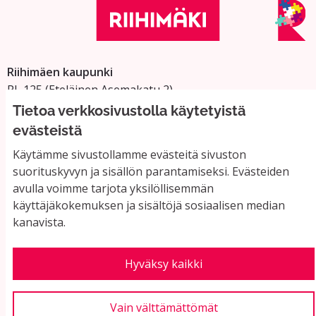
Riihimäen kaupunki
PL 125 (Eteläinen Asemakatu 2)
11101 Riihimäki
Tietoa verkkosivustolla käytetyistä
Vaihde: 019 758 4000
evästeistä
Sähköpostiosoitteet:
Käytämme sivustollamme evästeitä sivuston
etunimi.sukunimi@riihimaki.fi
suorituskyvyn ja sisällön parantamiseksi. Evästeiden
avulla voimme tarjota yksilöllisemmän
käyttäjäkokemuksen ja sisältöjä sosiaalisen median
Yhteystiedot ja usein kysyttyä
kanavista.
Käyttöehdot
Tietosuojaseloste
Saavutettavuus
Hyväksy kaikki
Evästeasetukset
Vain välttämättömät