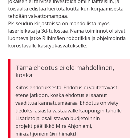
jokaisen ei tarvitse investoida omiin laitteisiin, ja
toisaalta edistää kiertotaloutta kun korjaamisesta
tehdään vaivattomampaa.
Pk-seudun kirjastoissa on mahdollista myös
laserleikata ja 3d-tulostaa. Nämä toiminnot olisivat
luonteva jatke Riihimäen robotiikka ja ohjelmointia
korostavalle käsityökasvatukselle.
Tämä ehdotus ei ole mahdollinen,
koska:
Kiitos ehdotuksesta. Ehdotus ei valitettavasti
etene jatkoon, koska ehdotus ei saanut
vaadittua kannatusmäärää. Ehdotus on viety
tiedoksi asiasta vastaavalle kaupungin taholle.
Lisätietoja: osallistavan budjetoinnin
projektipäällikkö Mira Ahjoniemi,
mira.ahjoniemi@riihimaki.fi