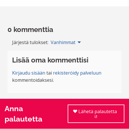
0 kommenttia
Järjestä tulokset:
Vanhimmat
Lisää oma kommenttisi
Kirjaudu sisään
tai
rekisteröidy palveluun
kommentoidaksesi.
Anna
Lähetä palautetta
palautetta
(Ulkoinen linkki