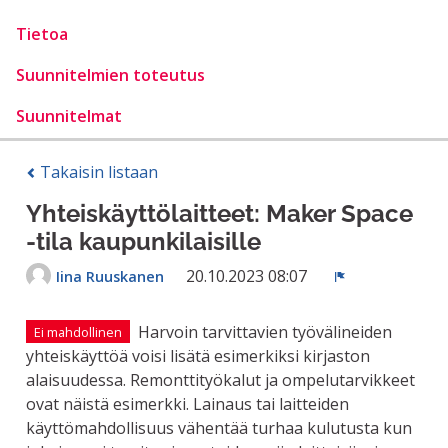
Tietoa
Suunnitelmien toteutus
Suunnitelmat
Takaisin listaan
Yhteiskäyttölaitteet: Maker Space
-tila kaupunkilaisille
20.10.2023 08:07
Iina Ruuskanen
Ilmoita
Harvoin tarvittavien työvälineiden
Ei mahdollinen
yhteiskäyttöä voisi lisätä esimerkiksi kirjaston
alaisuudessa. Remonttityökalut ja ompelutarvikkeet
ovat näistä esimerkki. Lainaus tai laitteiden
käyttömahdollisuus vähentää turhaa kulutusta kun