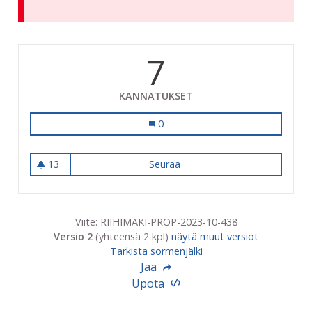
7
KANNATUKSET
Yhteiskäyttölaitteet: Maker Space -ti
0
13
Seuraa
Yhteiskäyttölaitteet: Maker Sp
13 seuraajaa
Viite: RIIHIMAKI-PROP-2023-10-438
Versio 2
(yhteensä 2 kpl)
näytä muut versiot
Tarkista sormenjälki
Jaa
Upota