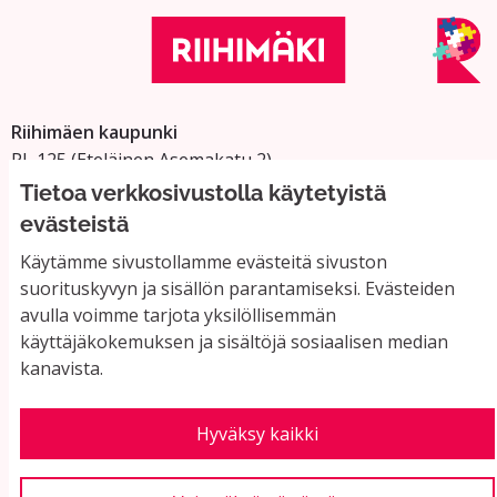
Riihimäen kaupunki
PL 125 (Eteläinen Asemakatu 2)
11101 Riihimäki
Tietoa verkkosivustolla käytetyistä
Vaihde: 019 758 4000
evästeistä
Sähköpostiosoitteet:
Käytämme sivustollamme evästeitä sivuston
etunimi.sukunimi@riihimaki.fi
suorituskyvyn ja sisällön parantamiseksi. Evästeiden
avulla voimme tarjota yksilöllisemmän
käyttäjäkokemuksen ja sisältöjä sosiaalisen median
Yhteystiedot ja usein kysyttyä
kanavista.
Käyttöehdot
Tietosuojaseloste
Saavutettavuus
Hyväksy kaikki
Evästeasetukset