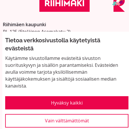
Riihimäen kaupunki
PL 125 (Eteläinen Asemakatu 2)
11101 Riihimäki
Tietoa verkkosivustolla käytetyistä
Vaihde: 019 758 4000
evästeistä
Sähköpostiosoitteet:
Käytämme sivustollamme evästeitä sivuston
etunimi.sukunimi@riihimaki.fi
suorituskyvyn ja sisällön parantamiseksi. Evästeiden
avulla voimme tarjota yksilöllisemmän
käyttäjäkokemuksen ja sisältöjä sosiaalisen median
Yhteystiedot ja usein kysyttyä
kanavista.
Käyttöehdot
Tietosuojaseloste
Saavutettavuus
Hyväksy kaikki
Evästeasetukset
Vain välttämättömät