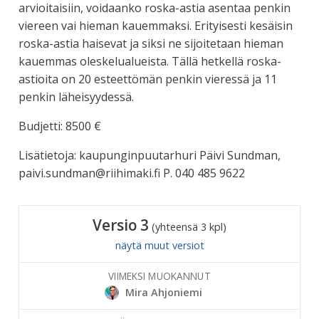
arvioitaisiin, voidaanko roska-astia asentaa penkin
viereen vai hieman kauemmaksi. Erityisesti kesäisin
roska-astia haisevat ja siksi ne sijoitetaan hieman
kauemmas oleskelualueista. Tällä hetkellä roska-
astioita on 20 esteettömän penkin vieressä ja 11
penkin läheisyydessä.
Budjetti: 8500 €
Lisätietoja: kaupunginpuutarhuri Päivi Sundman,
paivi.sundman@riihimaki.fi P. 040 485 9622
Versio 3
(yhteensä 3 kpl)
näytä muut versiot
VIIMEKSI MUOKANNUT
Mira Ahjoniemi