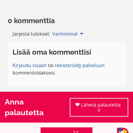
0 kommenttia
Järjestä tulokset:
Vanhimmat
Lisää oma kommenttisi
Kirjaudu sisään
tai
rekisteröidy palveluun
kommentoidaksesi.
Anna
Lähetä palautetta
palautetta
(Ulkoinen linkki