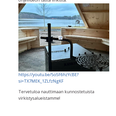
(Ulkoinen linkki)
https://youtu.be/5o5F6hzYcBE?
si=TX7MEK_1ZLfzNgKF
Tervetuloa nauttimaan kunnostetuista
virkistysalueistamme!