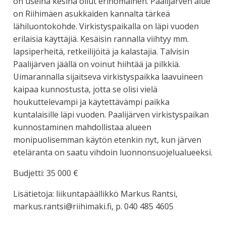
on useina kesinä ollut erinomainen. Paalijärven alue
on Riihimäen asukkaiden kannalta tärkeä
lähiluontokohde. Virkistyspaikalla on läpi vuoden
erilaisia käyttäjiä. Kesäisin rannalla viihtyy mm.
lapsiperheitä, retkeilijöitä ja kalastajia. Talvisin
Paalijärven jäällä on voinut hiihtää ja pilkkiä.
Uimarannalla sijaitseva virkistyspaikka laavuineen
kaipaa kunnostusta, jotta se olisi vielä
houkuttelevampi ja käytettävämpi paikka
kuntalaisille läpi vuoden. Paalijärven virkistyspaikan
kunnostaminen mahdollistaa alueen
monipuolisemman käytön etenkin nyt, kun järven
eteläranta on saatu vihdoin luonnonsuojelualueeksi.
Budjetti: 35 000 €
Lisätietoja: liikuntapäällikkö Markus Rantsi,
markus.rantsi@riihimaki.fi, p. 040 485 4605