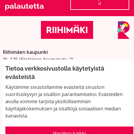
palautetta
(Ulkoinen linkki
Riihimäen kaupunki
PL 125 (Eteläinen Asemakatu 2)
11101 Riihimäki
Tietoa verkkosivustolla käytetyistä
Vaihde: 019 758 4000
evästeistä
Sähköpostiosoitteet:
Käytämme sivustollamme evästeitä sivuston
etunimi.sukunimi@riihimaki.fi
suorituskyvyn ja sisällön parantamiseksi. Evästeiden
avulla voimme tarjota yksilöllisemmän
käyttäjäkokemuksen ja sisältöjä sosiaalisen median
Yhteystiedot ja usein kysyttyä
kanavista.
Käyttöehdot
Tietosuojaseloste
Saavutettavuus
Hyväksy kaikki