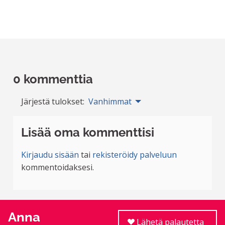
0 kommenttia
Järjestä tulokset:
Vanhimmat
Lisää oma kommenttisi
Kirjaudu sisään
tai
rekisteröidy palveluun
kommentoidaksesi.
Anna
Lähetä palautetta