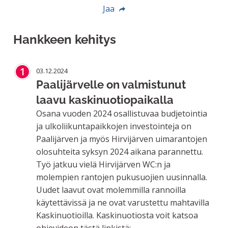
Jaa
Hankkeen kehitys
1
03.12.2024
Paalijärvelle on valmistunut
laavu kaskinuotiopaikalla
Osana vuoden 2024 osallistuvaa budjetointia
ja ulkoliikuntapaikkojen investointeja on
Paalijärven ja myös Hirvijärven uimarantojen
olosuhteita syksyn 2024 aikana parannettu.
Työ jatkuu vielä Hirvijärven WC:n ja
molempien rantojen pukusuojien uusinnalla.
Uudet laavut ovat molemmilla rannoilla
käytettävissä ja ne ovat varustettu mahtavilla
Kaskinuotioilla. Kaskinuotiosta voit katsoa
ohjevideon tästä linkistä: