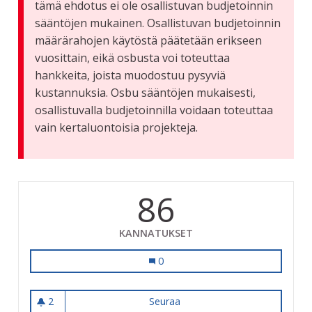
tämä ehdotus ei ole osallistuvan budjetoinnin
sääntöjen mukainen. Osallistuvan budjetoinnin
määrärahojen käytöstä päätetään erikseen
vuosittain, eikä osbusta voi toteuttaa
hankkeita, joista muodostuu pysyviä
kustannuksia. Osbu sääntöjen mukaisesti,
osallistuvalla budjetoinnilla voidaan toteuttaa
vain kertaluontoisia projekteja.
86
KANNATUKSET
Virallinen koirien uittopaikka Riihimä
0
2
Seuraa
Virallinen koirien uittopaikka 
2 seuraajaa