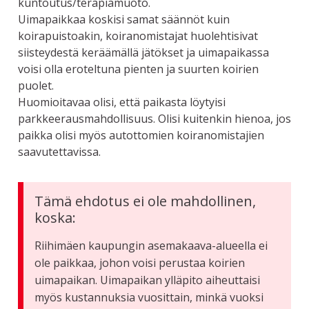
kuntoutus/terapiamuoto.
Uimapaikkaa koskisi samat säännöt kuin
koirapuistoakin, koiranomistajat huolehtisivat
siisteydestä keräämällä jätökset ja uimapaikassa
voisi olla eroteltuna pienten ja suurten koirien
puolet.
Huomioitavaa olisi, että paikasta löytyisi
parkkeerausmahdollisuus. Olisi kuitenkin hienoa, jos
paikka olisi myös autottomien koiranomistajien
saavutettavissa.
Tämä ehdotus ei ole mahdollinen,
koska:
Riihimäen kaupungin asemakaava-alueella ei
ole paikkaa, johon voisi perustaa koirien
uimapaikan. Uimapaikan ylläpito aiheuttaisi
myös kustannuksia vuosittain, minkä vuoksi