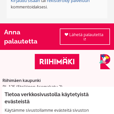
Kirjaudu sisään
tai
rekisteröidy palveluun
kommentoidaksesi.
Anna
Lähetä palautetta
palautetta
(Ulkoinen linkki
Riihimäen kaupunki
PL 125 (Eteläinen Asemakatu 2)
11101 Riihimäki
Tietoa verkkosivustolla käytetyistä
Vaihde: 019 758 4000
evästeistä
Sähköpostiosoitteet:
Käytämme sivustollamme evästeitä sivuston