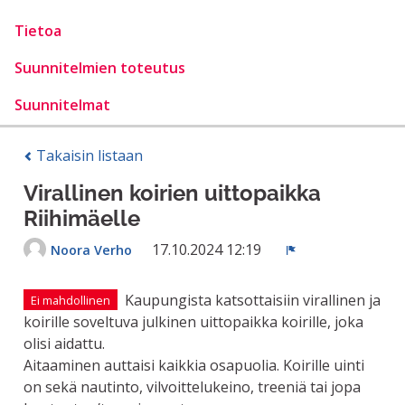
Tietoa
Suunnitelmien toteutus
Suunnitelmat
Takaisin listaan
Virallinen koirien uittopaikka
Riihimäelle
17.10.2024 12:19
Noora Verho
Ilmoita
Kaupungista katsottaisiin virallinen ja
Ei mahdollinen
koirille soveltuva julkinen uittopaikka koirille, joka
olisi aidattu.
Aitaaminen auttaisi kaikkia osapuolia. Koirille uinti
on sekä nautinto, vilvoittelukeino, treeniä tai jopa