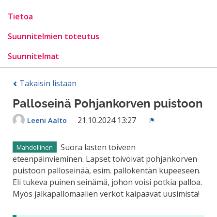
Tietoa
Suunnitelmien toteutus
Suunnitelmat
Takaisin listaan
Palloseinä Pohjankorven puistoon
21.10.2024 13:27
Leeni Aalto
Ilmoita
Suora lasten toiveen
Mahdollinen
eteenpäinvieminen. Lapset toivoivat pohjankorven
puistoon palloseinää, esim. pallokentän kupeeseen.
Eli tukeva puinen seinämä, johon voisi potkia palloa.
Myös jalkapallomaalien verkot kaipaavat uusimista!