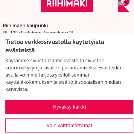
Riihimäen kaupunki
PL 125 (Eteläinen Asemakatu 2)
11101 Riihimäki
Tietoa verkkosivustolla käytetyistä
Vaihde: 019 758 4000
evästeistä
Sähköpostiosoitteet:
Käytämme sivustollamme evästeitä sivuston
etunimi.sukunimi@riihimaki.fi
suorituskyvyn ja sisällön parantamiseksi. Evästeiden
avulla voimme tarjota yksilöllisemmän
käyttäjäkokemuksen ja sisältöjä sosiaalisen median
Yhteystiedot ja usein kysyttyä
kanavista.
Käyttöehdot
Tietosuojaseloste
Saavutettavuus
Hyväksy kaikki
Evästeasetukset
Vain välttämättömät