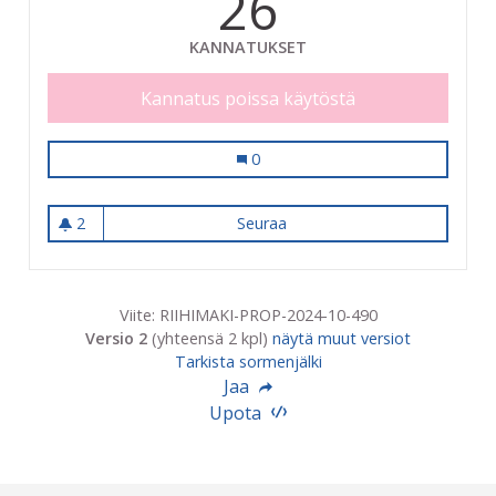
26
KANNATUKSET
Kannatus poissa käytöstä
Palloseinä Pohjankorven puistoon
0
2
Seuraa
Palloseinä Pohjankorven pui
2 seuraajaa
Viite: RIIHIMAKI-PROP-2024-10-490
Versio 2
(yhteensä 2 kpl)
näytä muut versiot
Tarkista sormenjälki
Jaa
Upota