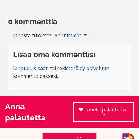
0 kommenttia
Järjestä tulokset:
Vanhimmat
Lisää oma kommenttisi
Kirjaudu sisään
tai
rekisteröidy palveluun
kommentoidaksesi.
Anna
Lähetä palautetta
palautetta
(Ulkoinen linkki