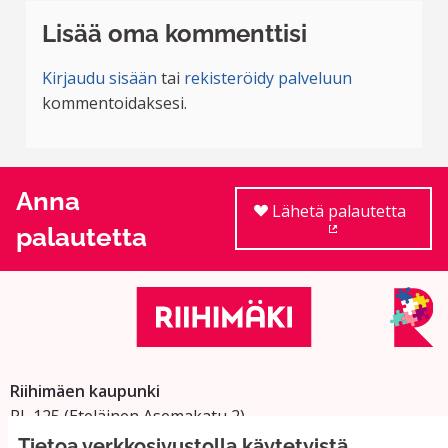
Lisää oma kommenttisi
Kirjaudu sisään
tai
rekisteröidy palveluun
kommentoidaksesi.
Anna
Lähetä palautetta
palautetta
(Ulkoinen linkki
Riihimäen kaupunki
PL 125 (Eteläinen Asemakatu 2)
11101 Riihimäki
Tietoa verkkosivustolla käytetyistä