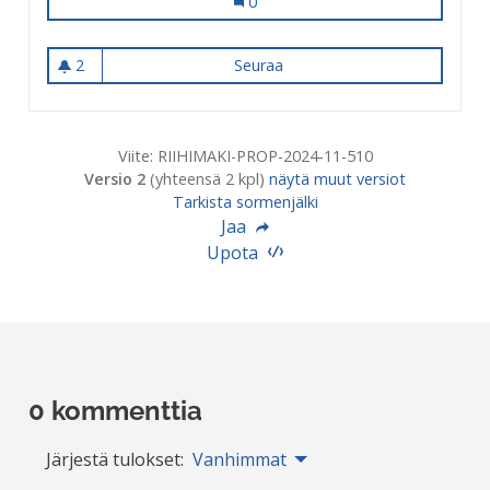
Varjo ja ruokailupöytiä Jukka Jalos
0
2
Seuraa
Varjo ja ruokailupöytiä Jukka
2 seuraajaa
Viite: RIIHIMAKI-PROP-2024-11-510
Versio 2
(yhteensä 2 kpl)
näytä muut versiot
Tarkista sormenjälki
Jaa
Upota
0 kommenttia
Järjestä tulokset:
Vanhimmat