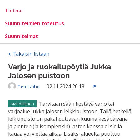
Tietoa
Suunnitelmien toteutus
Suunnitelmat
Takaisin listaan
Varjo ja ruokailupöytiä Jukka
Jalosen puistoon
02.11.2024 20:18
Tea Laiho
Ilmoita
Tarvitaan sään kestävä varjo tai
Mahdollinen
varjoalue Jukka Jalosen leikkipuistoon. Tällä hetkellä
leikkipuisto on pakahduttavan kuuma kesäpäivänä
ja pienten (ja isompienkin) lasten kanssa ei siellä
kauaa voi viettää aikaa. Lisäksi alueelta puuttuu