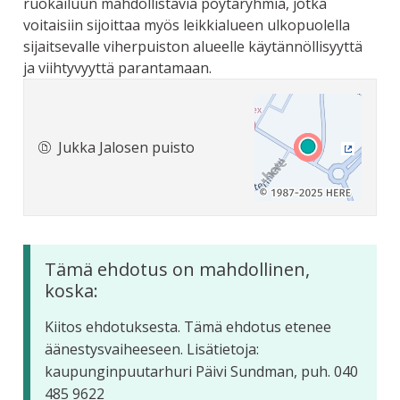
ruokailuun mahdollistavia pöytäryhmiä, jotka
voitaisiin sijoittaa myös leikkialueen ulkopuolella
sijaitsevalle viherpuiston alueelle käytännöllisyyttä
ja viihtyvyyttä parantamaan.
Jukka Jalosen puisto
(Ulkoine
Tämä ehdotus on mahdollinen,
koska:
Kiitos ehdotuksesta. Tämä ehdotus etenee
äänestysvaiheeseen. Lisätietoja:
kaupunginpuutarhuri Päivi Sundman, puh. 040
485 9622