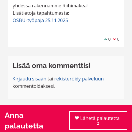
yhdessä rakennamme Riihimäkeä!
Lisätietoja tapahtumasta:
OSBU-työpaja 25.11.2025
Olen samaa m
0
Olen eri 
0
Lisää oma kommenttisi
Kirjaudu sisään
tai
rekisteröidy palveluun
kommentoidaksesi.
Anna
Lähetä palautetta
palautetta
(Ulkoinen linkki