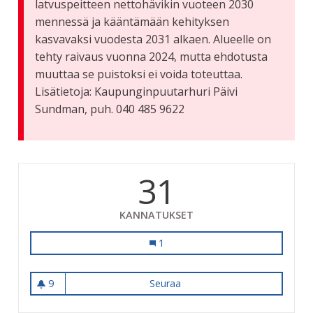
latvuspeitteen nettohävikin vuoteen 2030
mennessä ja kääntämään kehityksen
kasvavaksi vuodesta 2031 alkaen. Alueelle on
tehty raivaus vuonna 2024, mutta ehdotusta
muuttaa se puistoksi ei voida toteuttaa.
Lisätietoja: Kaupunginpuutarhuri Päivi
Sundman, puh. 040 485 9622
31
KANNATUKSET
Puhaltajankatu-Lemmenmäentie-Hyt
1
9
Seuraa
Puhaltajankatu-Lemmenmäent
9 seuraajaa