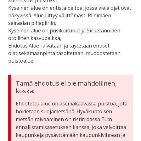
kunnostus puistoksi
Kyseinen alue on entistä peltoa, jossa vielä ojat ovat
näkyvissä. Alue liittyy välittömästi Riihimäen
sairaalan pihapiiriin.
Kyseinen alue on pusikoitunut ja Siruetanoiden
otollinen kasvupaikka,
Ehdotus;Alue raivataan ja täytetään entiset
ojat,sekämaanpinta tasoitetaan, muodostetaan
puistoalue.
Tämä ehdotus ei ole mahdollinen,
koska:
Ehdotettu alue on asemakaavassa puistoa, jota
hoidetaan suojametsänä. Hyväkuntoisen
metsän raivaaminen on ristiriidassa EU:n
ennallistamisasetuksen kanssa, joka velvoittaa
kaupunkeja pysäyttämään kaupunkivihreän ja