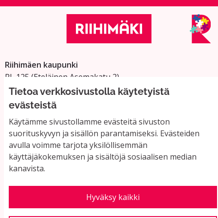
Riihimäen kaupunki
PL 125 (Eteläinen Asemakatu 2)
11101 Riihimäki
Tietoa verkkosivustolla käytetyistä
Vaihde: 019 758 4000
evästeistä
Sähköpostiosoitteet:
Käytämme sivustollamme evästeitä sivuston
etunimi.sukunimi@riihimaki.fi
suorituskyvyn ja sisällön parantamiseksi. Evästeiden
avulla voimme tarjota yksilöllisemmän
käyttäjäkokemuksen ja sisältöjä sosiaalisen median
Yhteystiedot ja usein kysyttyä
kanavista.
Käyttöehdot
Tietosuojaseloste
Saavutettavuus
Hyväksy kaikki
Evästeasetukset