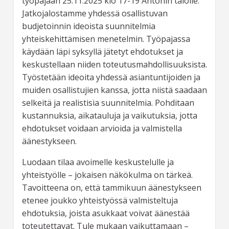
työpajaan 25.11.2025 klo 17-19 Antonin talolle.
Jatkojalostamme yhdessä osallistuvan
budjetoinnin ideoista suunnitelmia
yhteiskehittämisen menetelmin. Työpajassa
käydään läpi syksyllä jätetyt ehdotukset ja
keskustellaan niiden toteutusmahdollisuuksista.
Työstetään ideoita yhdessä asiantuntijoiden ja
muiden osallistujien kanssa, jotta niistä saadaan
selkeitä ja realistisia suunnitelmia. Pohditaan
kustannuksia, aikatauluja ja vaikutuksia, jotta
ehdotukset voidaan arvioida ja valmistella
äänestykseen.
Luodaan tilaa avoimelle keskustelulle ja
yhteistyölle – jokaisen näkökulma on tärkeä.
Tavoitteena on, että tammikuun äänestykseen
etenee joukko yhteistyössä valmisteltuja
ehdotuksia, joista asukkaat voivat äänestää
toteutettavat. Tule mukaan vaikuttamaan –