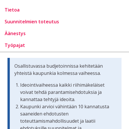
Tietoa
Suunnitelmien toteutus
Äänestys
Työpajat
Osallistuvassa budjetoinnissa kehitetään
yhteistä kaupunkia kolmessa vaiheessa.
Ideointivaiheessa kaikki riihimäkeläiset
voivat tehdä parantamisehdotuksia ja
kannattaa tehtyjä ideoita.
Kaupunki arvioi vähintään 10 kannatusta
saaneiden ehdotusten
toteuttamismahdollisuudet ja laatii
ehdotuksille suunnitelmat ja