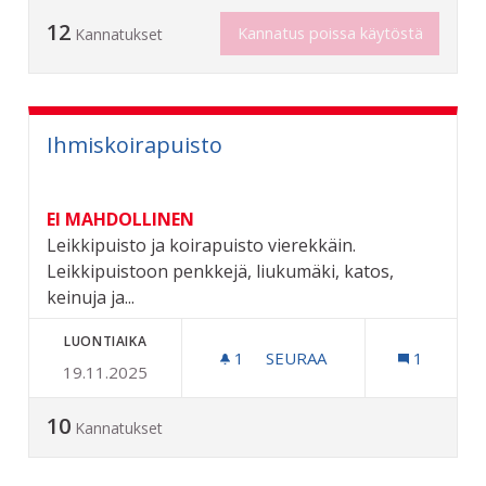
12
Kannatus poissa käytöstä
Kannatukset
Ihmiskoirapuisto
EI MAHDOLLINEN
Leikkipuisto ja koirapuisto vierekkäin.
Leikkipuistoon penkkejä, liukumäki, katos,
keinuja ja...
LUONTIAIKA
1
1 SEURAAJA
SEURAA
1
19.11.2025
IHMISKOIRAPUISTO
10
Kannatukset