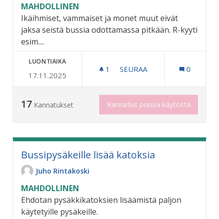
MAHDOLLINEN
Ikäihmiset, vammaiset ja monet muut eivät
jaksa seistä bussia odottamassa pitkään. R-kyyti
esim....
LUONTIAIKA
1
1 SEURAAJA
SEURAA
0
17.11.2025
PENKIT LINJA-AUTOPYSÄKE
17
Kannatus poissa käytöstä
Kannatukset
Bussipysäkeille lisää katoksia
Juho Rintakoski
MAHDOLLINEN
Ehdotan pysäkkikatoksien lisäämistä paljon
käytetyille pysäkeille.