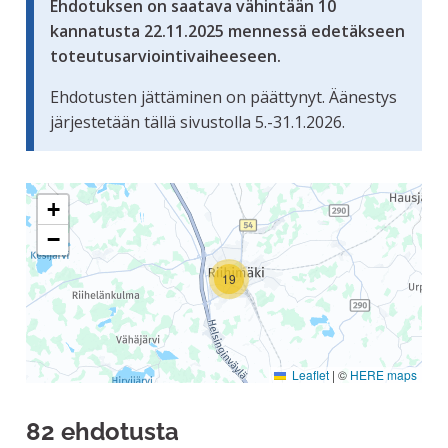
Ehdotuksen on saatava vähintään 10
kannatusta 22.11.2025 mennessä edetäkseen
toteutusarviointivaiheeseen.
Ehdotusten jättäminen on päättynyt. Äänestys
järjestetään tällä sivustolla 5.-31.1.2026.
Seuraavassa elementissä on kartta, joka esittää tämän siv
+
−
19
Leaflet
|
©
HERE maps
82 ehdotusta