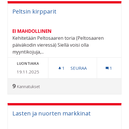
Peltsin kirpparit
EI MAHDOLLINEN
Kehitetään Peltosaaren toria (Peltosaaren
päiväkodin vieressä) Siellä voisi olla
myyntikojuja,...
LUONTIAIKA
1
1 SEURAAJA
SEURAA
1
19.11.2025
PELTSIN KIRPPARIT
9
Kannatukset
Lasten ja nuorten markkinat