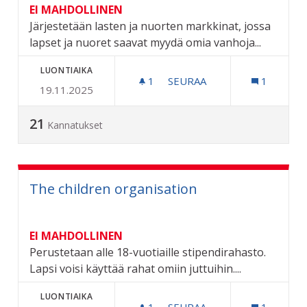
EI MAHDOLLINEN
Järjestetään lasten ja nuorten markkinat, jossa
lapset ja nuoret saavat myydä omia vanhoja...
LUONTIAIKA
1
1 SEURAAJA
SEURAA
1
19.11.2025
LASTEN JA NUORTEN MAR
21
Kannatukset
The children organisation
EI MAHDOLLINEN
Perustetaan alle 18-vuotiaille stipendirahasto.
Lapsi voisi käyttää rahat omiin juttuihin....
LUONTIAIKA
1
1 SEURAAJA
SEURAA
1