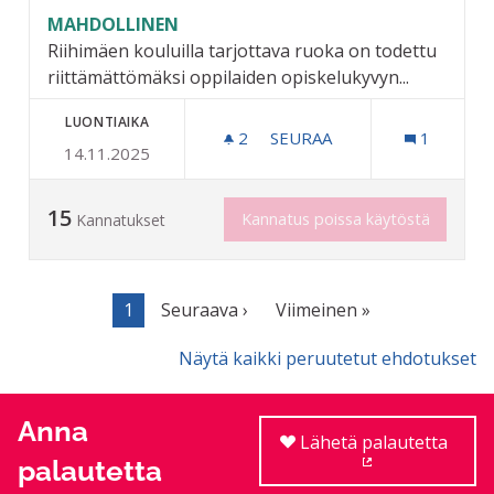
MAHDOLLINEN
Riihimäen kouluilla tarjottava ruoka on todettu
riittämättömäksi oppilaiden opiskelukyvyn...
LUONTIAIKA
2
2 SEURAAJAA
SEURAA
1
14.11.2025
MAKSUTON VÄLIPALA LUKI
15
Kannatus poissa käytöstä
Kannatukset
1
Seuraava ›
Viimeinen »
Näytä kaikki peruutetut ehdotukset
Anna
Lähetä palautetta
palautetta
(Ulkoinen linkki