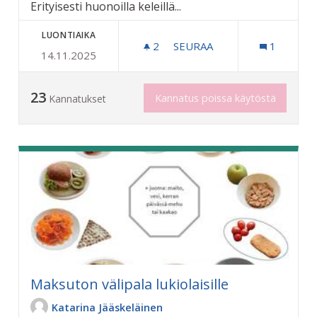
Erityisesti huonoilla keleillä...
LUONTIAIKA
2
2 SEURAAJAA
SEURAA
1
14.11.2025
BUSSIPYSÄKEILLE LISÄÄ K
23
Kannatus poissa käytöstä
Kannatukset
Maksuton välipala lukiolaisille
Katarina Jääskeläinen