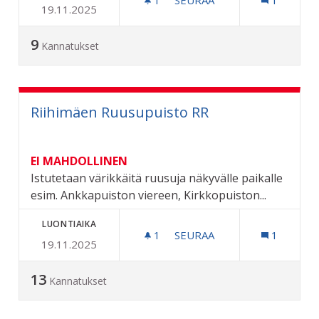
19.11.2025
THE CHILDREN ORGANISA
9
Kannatukset
Riihimäen Ruusupuisto RR
EI MAHDOLLINEN
Istutetaan värikkäitä ruusuja näkyvälle paikalle
esim. Ankkapuiston viereen, Kirkkopuiston...
LUONTIAIKA
1
1 SEURAAJA
SEURAA
1
19.11.2025
RIIHIMÄEN RUUSUPUISTO
13
Kannatukset