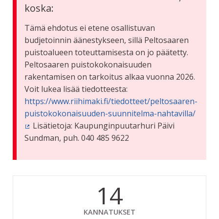
koska:
Tämä ehdotus ei etene osallistuvan
budjetoinnin äänestykseen, sillä Peltosaaren
puistoalueen toteuttamisesta on jo päätetty.
Peltosaaren puistokokonaisuuden
rakentamisen on tarkoitus alkaa vuonna 2026.
Voit lukea lisää tiedotteesta:
https://www.riihimaki.fi/tiedotteet/peltosaaren-
puistokokonaisuuden-suunnitelma-nahtavilla/
Lisätietoja: Kaupunginpuutarhuri Päivi
(Ulkoinen linkki)
Sundman, puh. 040 485 9622
14
KANNATUKSET