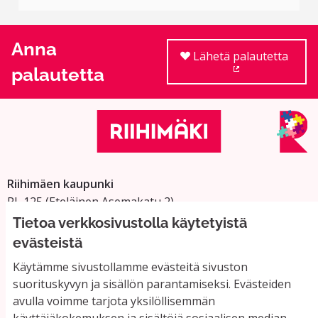
Anna
Lähetä palautetta
palautetta
(Ulkoinen linkki
Riihimäen kaupunki
PL 125 (Eteläinen Asemakatu 2)
11101 Riihimäki
Tietoa verkkosivustolla käytetyistä
Vaihde: 019 758 4000
evästeistä
Sähköpostiosoitteet:
Käytämme sivustollamme evästeitä sivuston
etunimi.sukunimi@riihimaki.fi
suorituskyvyn ja sisällön parantamiseksi. Evästeiden
avulla voimme tarjota yksilöllisemmän