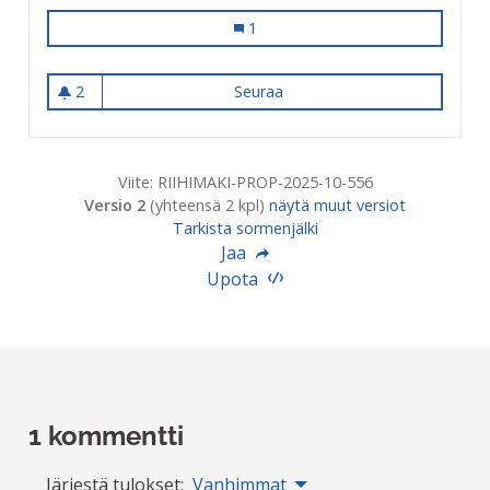
Lapsille ajanviettoon
1
2
Seuraa
Lapsille ajanviettoon
2 seuraajaa
Viite: RIIHIMAKI-PROP-2025-10-556
Versio 2
(yhteensä 2 kpl)
näytä muut versiot
Tarkista sormenjälki
Jaa
Upota
1 kommentti
Järjestä tulokset:
Vanhimmat