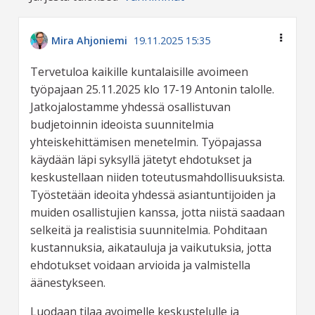
Mira Ahjoniemi
19.11.2025 15:35
Tervetuloa kaikille kuntalaisille avoimeen
työpajaan 25.11.2025 klo 17-19 Antonin talolle.
Jatkojalostamme yhdessä osallistuvan
budjetoinnin ideoista suunnitelmia
yhteiskehittämisen menetelmin. Työpajassa
käydään läpi syksyllä jätetyt ehdotukset ja
keskustellaan niiden toteutusmahdollisuuksista.
Työstetään ideoita yhdessä asiantuntijoiden ja
muiden osallistujien kanssa, jotta niistä saadaan
selkeitä ja realistisia suunnitelmia. Pohditaan
kustannuksia, aikatauluja ja vaikutuksia, jotta
ehdotukset voidaan arvioida ja valmistella
äänestykseen.
Luodaan tilaa avoimelle keskustelulle ja