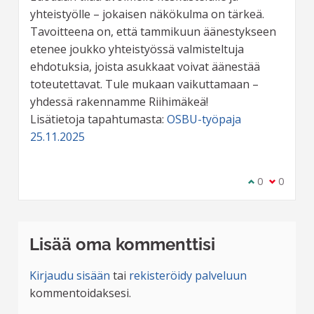
yhteistyölle – jokaisen näkökulma on tärkeä.
Tavoitteena on, että tammikuun äänestykseen
etenee joukko yhteistyössä valmisteltuja
ehdotuksia, joista asukkaat voivat äänestää
toteutettavat. Tule mukaan vaikuttamaan –
yhdessä rakennamme Riihimäkeä!
Lisätietoja tapahtumasta:
OSBU-työpaja
25.11.2025
Olen samaa m
0
Olen eri 
0
Lisää oma kommenttisi
Kirjaudu sisään
tai
rekisteröidy palveluun
kommentoidaksesi.