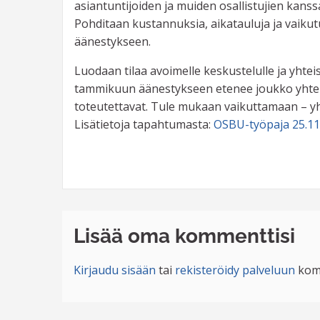
asiantuntijoiden ja muiden osallistujien kanssa,
Pohditaan kustannuksia, aikatauluja ja vaikutu
äänestykseen.
Luodaan tilaa avoimelle keskustelulle ja yhtei
tammikuun äänestykseen etenee joukko yhteist
toteutettavat. Tule mukaan vaikuttamaan – 
Lisätietoja tapahtumasta:
OSBU-työpaja 25.11
Lisää oma kommenttisi
Kirjaudu sisään
tai
rekisteröidy palveluun
kom