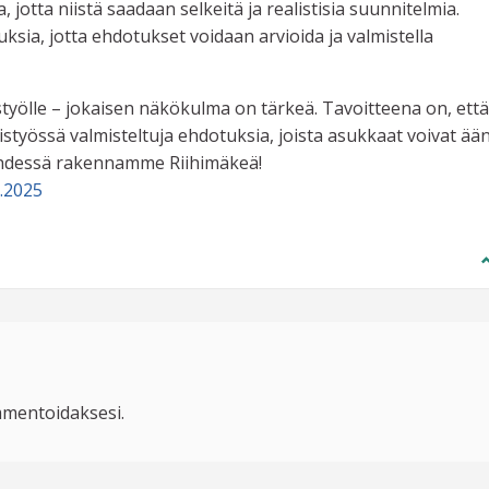
 jotta niistä saadaan selkeitä ja realistisia suunnitelmia.
ksia, jotta ehdotukset voidaan arvioida ja valmistella
styölle – jokaisen näkökulma on tärkeä. Tavoitteena on, että
yössä valmisteltuja ehdotuksia, joista asukkaat voivat ää
yhdessä rakennamme Riihimäkeä!
.2025
mentoidaksesi.