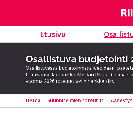
Etusivu
Osallist
Osallistuva budjetointi
Osallistuvassa budjetoinnissa ideoidaan, päätet
toimivampi kotipaikka. Meidän Riksu. Riihimäellä
vuonna 2026 toteutettaviin hankkeisiin.
Tietoa
Suunnitelmien toteutus
Äänestys