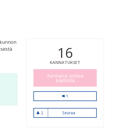
, kunnon
16
ksestä
KANNATUKSET
Kannatus poissa
käytöstä
Joen uoman ylittävä kävelysilta Pal
1
2
Seuraa
Joen uoman ylittävä kävelysi
2 seuraajaa