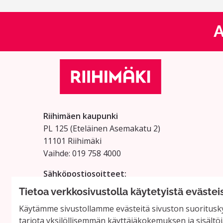
A
Riihimäen kaupunki
PL 125 (Eteläinen Asemakatu 2)
11101 Riihimäki
Vaihde: 019 758 4000
Sähköpostiosoitteet:
etunimi.sukunimi@riihimaki.fi
Tietoa verkkosivustolla käytetyistä evästei
Käytämme sivustollamme evästeitä sivuston suoritusky
tarjota yksilöllisemmän käyttäjäkokemuksen ja sisältöj