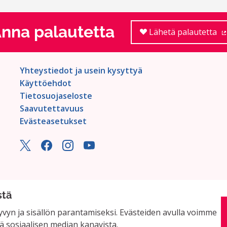
nna palautetta
Lähetä palautetta
Yhteystiedot ja usein kysyttyä
Käyttöehdot
Tietosuojaseloste
Saavutettavuus
Evästeasetukset
stä
vyn ja sisällön parantamiseksi. Evästeiden avulla voimme
ä sosiaalisen median kanavista.