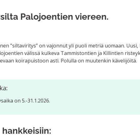
ilta Palojoentien viereen.
ta
nen ”siltaviritys” on vajonnut yli puoli metriä uomaan. Uusi
lojoentien välissä kulkeva Tammistontien ja Killintien ristey
evaan koirapuistoon asti. Polulla on muutenkin kävelijöitä.
ka:
aika on 5.-31.1.2026.
 hankkeisiin: