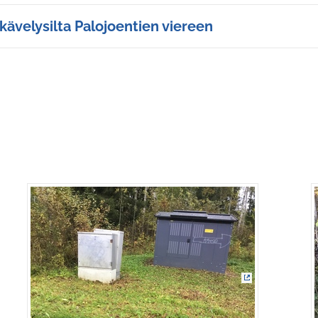
kävelysilta Palojoentien viereen
en linkki)
(Ulkoinen link