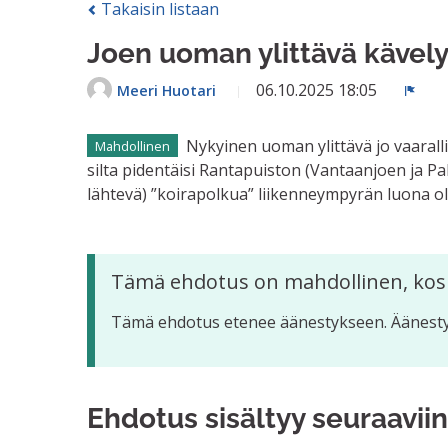
Takaisin listaan
Joen uoman ylittävä kävelys
06.10.2025 18:05
Meeri Huotari
Ilmoi
Nykyinen uoman ylittävä jo vaaralli
Mahdollinen
silta pidentäisi Rantapuiston (Vantaanjoen ja Pa
lähtevä) ”koirapolkua” liikenneympyrän luona ol
Tämä ehdotus on mahdollinen, kos
Tämä ehdotus etenee äänestykseen. Äänestys
Ehdotus sisältyy seuraaviin