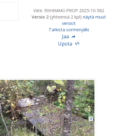
Viite: RIIHIMAKI-PROP-2025-10-562
Versio 2
(yhteensä 2 kpl)
näytä muut
versiot
Tarkista sormenjälki
Jaa
Upota
ki)
(Ulkoinen linkki)