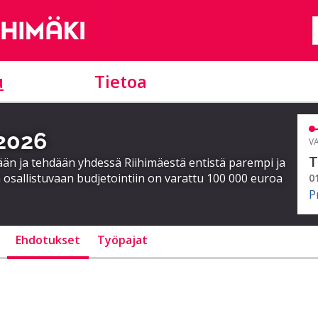
u
Tietoa
 2026
VA
T
ään ja tehdään yhdessä Riihimäestä entistä parempi ja
 osallistuvaan budjetointiin on varattu 100 000 euroa
0
P
Ehdotukset
Työpajat