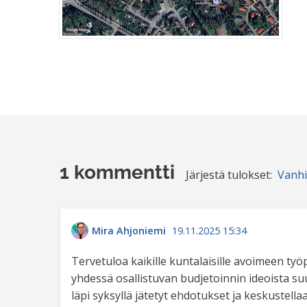
1 kommentti
Järjestä tulokset:
Vanh
Mira Ahjoniemi
19.11.2025 15:34
Tervetuloa kaikille kuntalaisille avoimeen työ
yhdessä osallistuvan budjetoinnin ideoista s
läpi syksyllä jätetyt ehdotukset ja keskustel