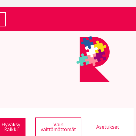
(Ulkoinen linkki)
Hyväksy
Vain
Asetukset
kaikki
välttämättömät