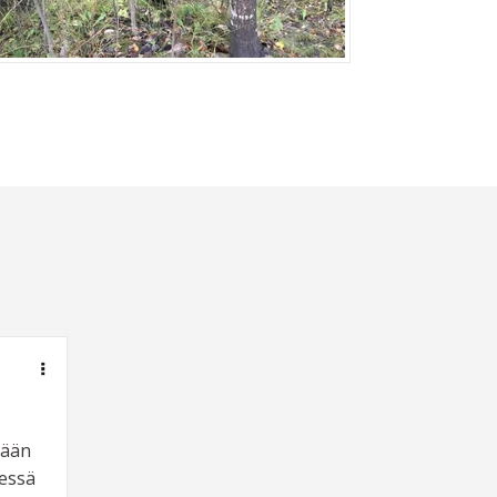
dään
dessä