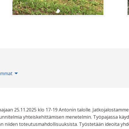
immat
pajaan 25.11.2025 klo 17-19 Antonin talolle. Jatkojalostamme
uunnitelmia yhteiskehittämisen menetelmin. Työpajassa käy
laan niiden toteutusmahdollisuuksista. Työstetään ideoita yh