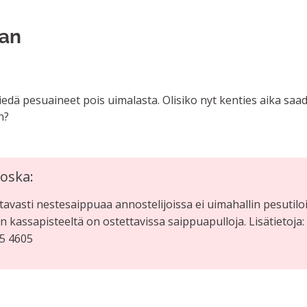
aan
a
edä pesuaineet pois uimalasta. Olisiko nyt kenties aika saa
n?
oska:
tavasti nestesaippuaa annostelijoissa ei uimahallin pesutilo
an kassapisteeltä on ostettavissa saippuapulloja. Lisätietoja:
85 4605