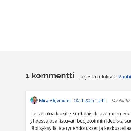
1 kommentti
Järjestä tulokset:
Vanh
Mira Ahjoniemi
18.11.2025 12:41
Muokattu
Tervetuloa kaikille kuntalaisille avoimeen työ
yhdessä osallistuvan budjetoinnin ideoista s
läpi syksyllä jätetyt ehdotukset ja keskustel