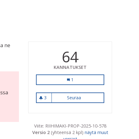
da ne
64
KANNATUKSET
Pesuaineet takaisin uimalaan
1
issa
3
Seuraa
Pesuaineet takaisin uimalaa
3 seuraajaa
Viite: RIIHIMAKI-PROP-2025-10-578
Versio 2
(yhteensä 2 kpl)
näytä muut
versiot