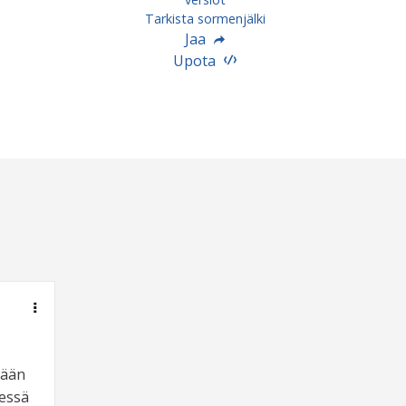
Tarkista sormenjälki
Jaa
Upota
dään
dessä