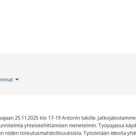
immat
pajaan 25.11.2025 klo 17-19 Antonin talolle. Jatkojalostamme
uunnitelmia yhteiskehittämisen menetelmin. Työpajassa käy
laan niiden toteutusmahdollisuuksista. Työstetään ideoita yh