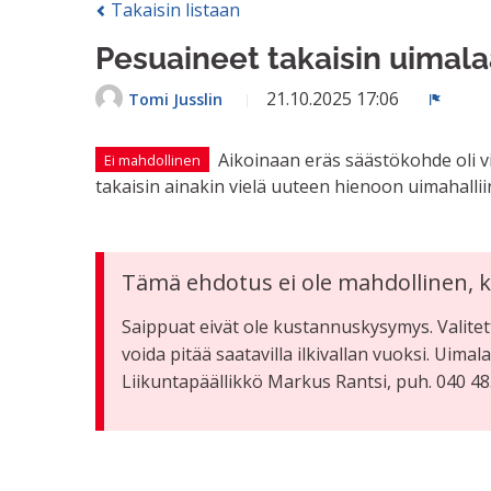
Takaisin listaan
Pesuaineet takaisin uimal
21.10.2025 17:06
Tomi Jusslin
Ilmoit
Aikoinaan eräs säästökohde oli vi
Ei mahdollinen
takaisin ainakin vielä uuteen hienoon uimahallii
Tämä ehdotus ei ole mahdollinen, k
Saippuat eivät ole kustannuskysymys. Valitet
voida pitää saatavilla ilkivallan vuoksi. Uimal
Liikuntapäällikkö Markus Rantsi, puh. 040 4