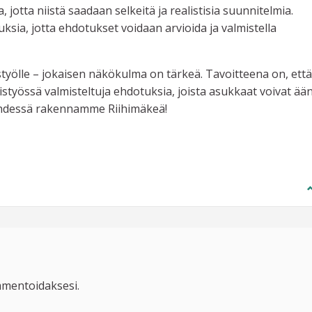
 jotta niistä saadaan selkeitä ja realistisia suunnitelmia.
ksia, jotta ehdotukset voidaan arvioida ja valmistella
styölle – jokaisen näkökulma on tärkeä. Tavoitteena on, että
yössä valmisteltuja ehdotuksia, joista asukkaat voivat ää
yhdessä rakennamme Riihimäkeä!
mentoidaksesi.