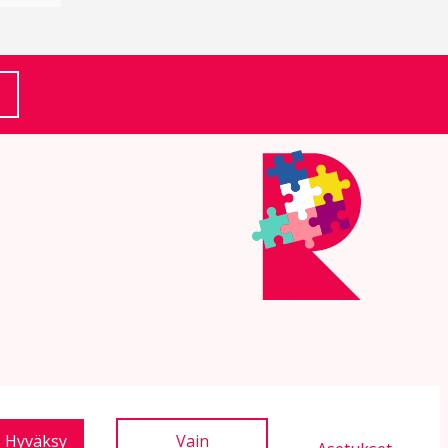
(Ulkoinen linkki)
Hyväksy
Vain