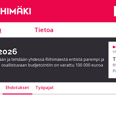
u
Tietoa
 2026
VA
T
ään ja tehdään yhdessä Riihimäestä entistä parempi ja
 osallistuvaan budjetointiin on varattu 100 000 euroa
0
P
Ehdotukset
Työpajat