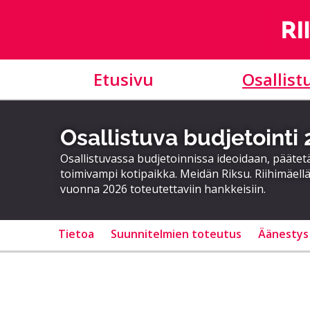
Etusivu
Osallist
Osallistuva budjetointi
Osallistuvassa budjetoinnissa ideoidaan, päätet
toimivampi kotipaikka. Meidän Riksu. Riihimäellä
vuonna 2026 toteutettaviin hankkeisiin.
Tietoa
Suunnitelmien toteutus
Äänestys