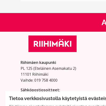
A
Riihimäen kaupunki
PL 125 (Eteläinen Asemakatu 2)
11101 Riihimäki
Vaihde: 019 758 4000
Sähköpostiosoitteet:
etunimi.sukunimi@riihimaki.fi
Tietoa verkkosivustolla käytetyistä evästei