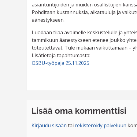
asiantuntijoiden ja muiden osallistujien kanssa,
Pohditaan kustannuksia, aikatauluja ja vaikutu
äänestykseen.
Luodaan tilaa avoimelle keskustelulle ja yhtei
tammikuun äänestykseen etenee joukko yhteist
toteutettavat. Tule mukaan vaikuttamaan – 
Lisätietoja tapahtumasta:
OSBU-työpaja 25.11.2025
Lisää oma kommenttisi
Kirjaudu sisään
tai
rekisteröidy palveluun
kom