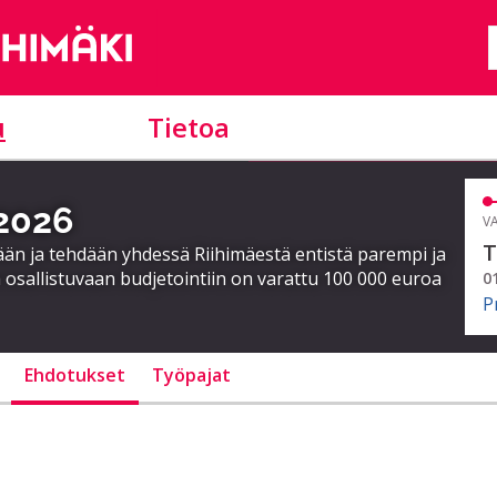
u
Tietoa
 2026
VA
T
ään ja tehdään yhdessä Riihimäestä entistä parempi ja
 osallistuvaan budjetointiin on varattu 100 000 euroa
0
P
Ehdotukset
Työpajat