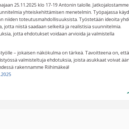
pajaan 25.11.2025 klo 17-19 Antonin talolle. Jatkojalostamme
uunnitelmia yhteiskehittämisen menetelmin. Työpajassa käy
laan niiden toteutusmahdollisuuksista. Työstetään ideoita yh
 jotta niistä saadaan selkeitä ja realistisia suunnitelmia.
ksia, jotta ehdotukset voidaan arvioida ja valmistella
styölle – jokaisen näkökulma on tärkeä. Tavoitteena on, että
yössä valmisteltuja ehdotuksia, joista asukkaat voivat ää
yhdessä rakennamme Riihimäkeä!
.2025