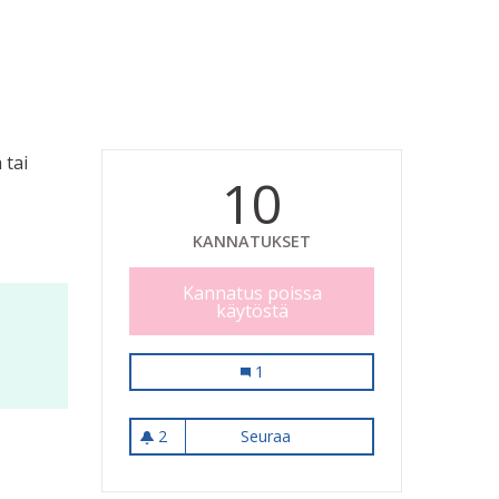
 tai
10
KANNATUKSET
Kannatus poissa
käytöstä
Soveltavan liikunnan pyörähankinta
1
2
Seuraa
Soveltavan liikunnan pyöräh
2 seuraajaa