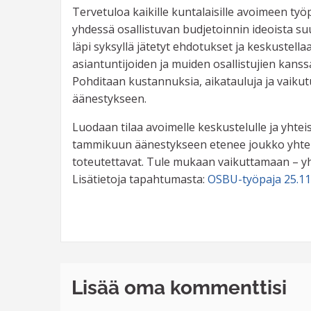
Tervetuloa kaikille kuntalaisille avoimeen työ
yhdessä osallistuvan budjetoinnin ideoista s
läpi syksyllä jätetyt ehdotukset ja keskustel
asiantuntijoiden ja muiden osallistujien kanssa,
Pohditaan kustannuksia, aikatauluja ja vaikutu
äänestykseen.
Luodaan tilaa avoimelle keskustelulle ja yhtei
tammikuun äänestykseen etenee joukko yhteist
toteutettavat. Tule mukaan vaikuttamaan – 
Lisätietoja tapahtumasta:
OSBU-työpaja 25.11
Lisää oma kommenttisi