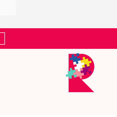
(Ulkoinen linkki)