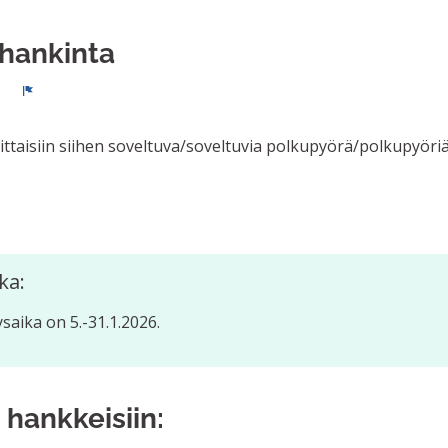
ähankinta
0
Ilmoita
ittaisiin siihen soveltuva/soveltuvia polkupyörä/polkupyöriä
ka:
aika on 5.-31.1.2026.
 hankkeisiin: