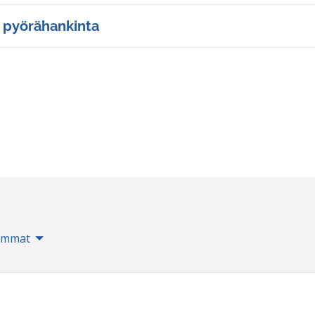
n pyörähankinta
immat