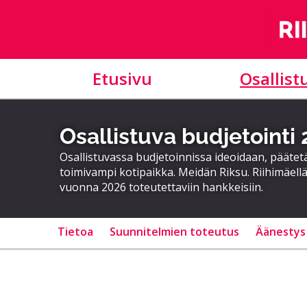
Etusivu
Osallist
Osallistuva budjetointi
Osallistuvassa budjetoinnissa ideoidaan, päätet
toimivampi kotipaikka. Meidän Riksu. Riihimäellä
vuonna 2026 toteutettaviin hankkeisiin.
Tietoa
Suunnitelmien toteutus
Äänestys