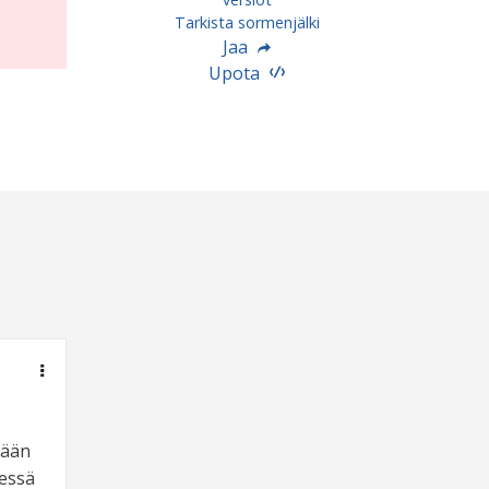
Tarkista sormenjälki
Jaa
Upota
dään
dessä