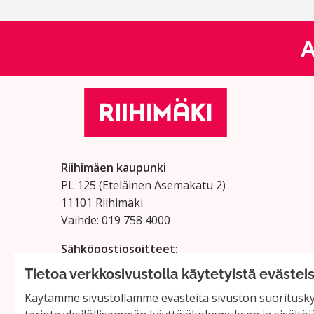
A
Riihimäen kaupunki
PL 125 (Eteläinen Asemakatu 2)
11101 Riihimäki
Vaihde: 019 758 4000
Sähköpostiosoitteet:
etunimi.sukunimi@riihimaki.fi
Tietoa verkkosivustolla käytetyistä evästei
Käytämme sivustollamme evästeitä sivuston suorituskyv