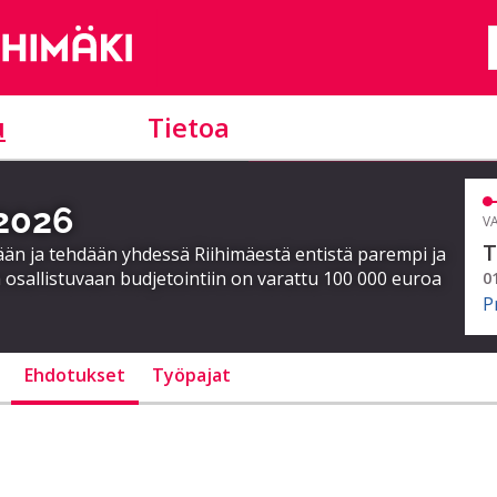
u
Tietoa
 2026
VA
T
ään ja tehdään yhdessä Riihimäestä entistä parempi ja
 osallistuvaan budjetointiin on varattu 100 000 euroa
0
P
Ehdotukset
Työpajat