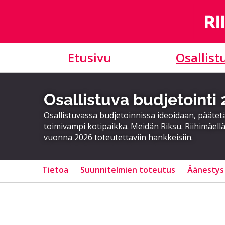
Etusivu
Osallist
Osallistuva budjetointi
Osallistuvassa budjetoinnissa ideoidaan, päätet
toimivampi kotipaikka. Meidän Riksu. Riihimäellä
vuonna 2026 toteutettaviin hankkeisiin.
Tietoa
Suunnitelmien toteutus
Äänestys