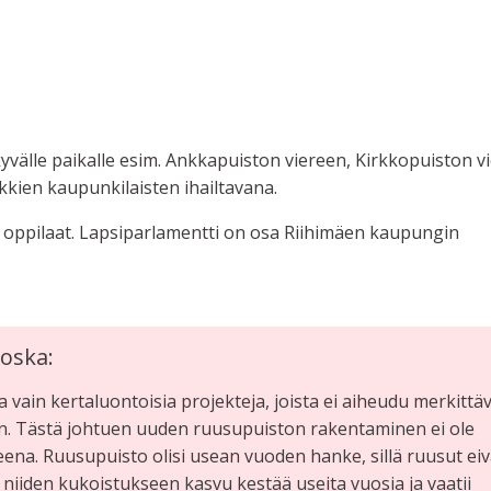
kyvälle paikalle esim. Ankkapuiston viereen, Kirkkopuiston v
ikkien kaupunkilaisten ihailtavana.
n oppilaat. Lapsiparlamentti on osa Riihimäen kaupungin
oska:
a vain kertaluontoisia projekteja, joista ei aiheudu merkittäv
n. Tästä johtuen uuden ruusupuiston rakentaminen ei ole
ena. Ruusupuisto olisi usean vuoden hanke, sillä ruusut eiv
 niiden kukoistukseen kasvu kestää useita vuosia ja vaatii