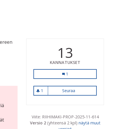
iereen
13
KANNATUKSET
Riihimäen Ruusupuisto RR
1
1
Seuraa
Riihimäen Ruusupuisto RR
1 seuraaja
iä
Viite: RIIHIMAKI-PROP-2025-11-614
ät
Versio 2
(yhteensä 2 kpl)
näytä muut
versiot