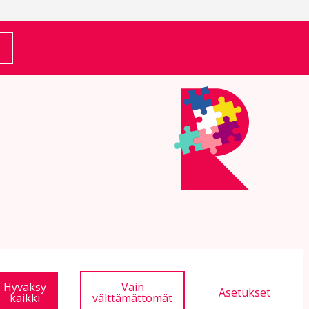
(Ulkoinen linkki)
Hyväksy
Vain
Asetukset
kaikki
välttämättömät