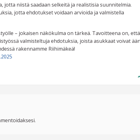
 jotta niistä saadaan selkeitä ja realistisia suunnitelmia.
ksia, jotta ehdotukset voidaan arvioida ja valmistella
styölle – jokaisen näkökulma on tärkeä. Tavoitteena on, että
yössä valmisteltuja ehdotuksia, joista asukkaat voivat ää
yhdessä rakennamme Riihimäkeä!
.2025
mentoidaksesi.