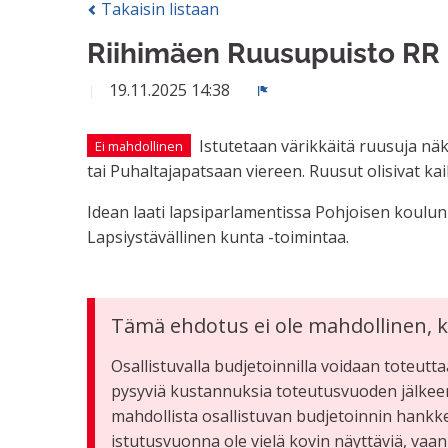
Takaisin listaan
Riihimäen Ruusupuisto RR
19.11.2025 14:38
Ilmoita
Istutetaan värikkäitä ruusuja nä
Ei mahdollinen
tai Puhaltajapatsaan viereen. Ruusut olisivat ka
Idean laati lapsiparlamentissa Pohjoisen koulu
Lapsiystävällinen kunta -toimintaa.
Tämä ehdotus ei ole mahdollinen, k
Osallistuvalla budjetoinnilla voidaan toteutta
pysyviä kustannuksia toteutusvuoden jälkee
mahdollista osallistuvan budjetoinnin hankke
istutusvuonna ole vielä kovin näyttäviä, vaan