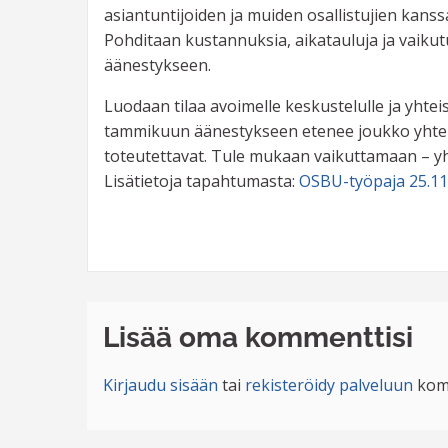
asiantuntijoiden ja muiden osallistujien kanssa,
Pohditaan kustannuksia, aikatauluja ja vaikutu
äänestykseen.
Luodaan tilaa avoimelle keskustelulle ja yhtei
tammikuun äänestykseen etenee joukko yhteist
toteutettavat. Tule mukaan vaikuttamaan – 
Lisätietoja tapahtumasta:
OSBU-työpaja 25.11
Lisää oma kommenttisi
Kirjaudu sisään
tai
rekisteröidy palveluun
kom