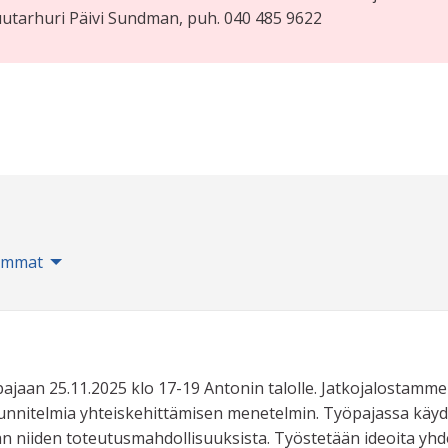
puutarhuri Päivi Sundman, puh. 040 485 9622
immat
pajaan 25.11.2025 klo 17-19 Antonin talolle. Jatkojalostamme
uunnitelmia yhteiskehittämisen menetelmin. Työpajassa käy
laan niiden toteutusmahdollisuuksista. Työstetään ideoita yh