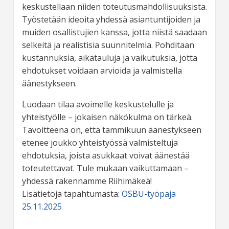
keskustellaan niiden toteutusmahdollisuuksista.
Työstetään ideoita yhdessä asiantuntijoiden ja
muiden osallistujien kanssa, jotta niistä saadaan
selkeitä ja realistisia suunnitelmia. Pohditaan
kustannuksia, aikatauluja ja vaikutuksia, jotta
ehdotukset voidaan arvioida ja valmistella
äänestykseen.
Luodaan tilaa avoimelle keskustelulle ja
yhteistyölle – jokaisen näkökulma on tärkeä.
Tavoitteena on, että tammikuun äänestykseen
etenee joukko yhteistyössä valmisteltuja
ehdotuksia, joista asukkaat voivat äänestää
toteutettavat. Tule mukaan vaikuttamaan –
yhdessä rakennamme Riihimäkeä!
Lisätietoja tapahtumasta:
OSBU-työpaja
25.11.2025