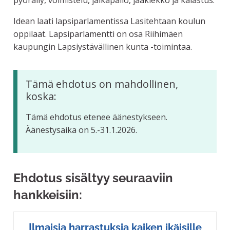
pyöräily, voimistelu, jalkapallo, jääkiekko ja kalastus.
Idean laati lapsiparlamentissa Lasitehtaan koulun
oppilaat. Lapsiparlamentti on osa Riihimäen
kaupungin Lapsiystävällinen kunta -toimintaa.
Tämä ehdotus on mahdollinen,
koska:
Tämä ehdotus etenee äänestykseen.
Äänestysaika on 5.-31.1.2026.
Ehdotus sisältyy seuraaviin
hankkeisiin:
Ilmaisia harrastuksia kaiken ikäisille