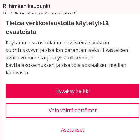
Riihimäen kaupunki
PL 125 (Eteläinen Asemakatu 2)
11101 Riihimäki
Tietoa verkkosivustolla käytetyistä
Vaihde: 019 758 4000
evästeistä
Sähköpostiosoitteet:
Käytämme sivustollamme evästeitä sivuston
etunimi.sukunimi@riihimaki.fi
suorituskyvyn ja sisällön parantamiseksi. Evästeiden
avulla voimme tarjota yksilöllisemmän
käyttäjäkokemuksen ja sisältöjä sosiaalisen median
Yhteystiedot ja usein kysyttyä
kanavista.
Käyttöehdot
Tietosuojaseloste
Saavutettavuus
Hyväksy kaikki
Evästeasetukset
Vain välttämättömät
Asetukset
Verkkosivusto luotu
vapaan ohjelmiston
(Ul