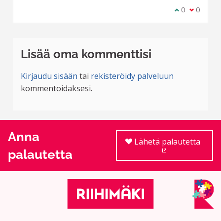
Olen samaa m
0
Olen eri 
0
Lisää oma kommenttisi
Kirjaudu sisään
tai
rekisteröidy palveluun
kommentoidaksesi.
Anna
Lähetä palautetta
palautetta
(Ulkoinen linkki