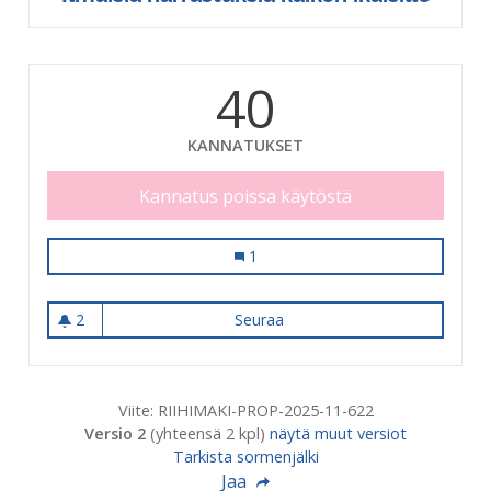
40
KANNATUKSET
Kannatus poissa käytöstä
Ilmaisia harrastuksia kaiken ikäisille
1
2
Seuraa
Ilmaisia harrastuksia kaiken ik
2 seuraajaa
Viite: RIIHIMAKI-PROP-2025-11-622
Versio 2
(yhteensä 2 kpl)
näytä muut versiot
Tarkista sormenjälki
Jaa