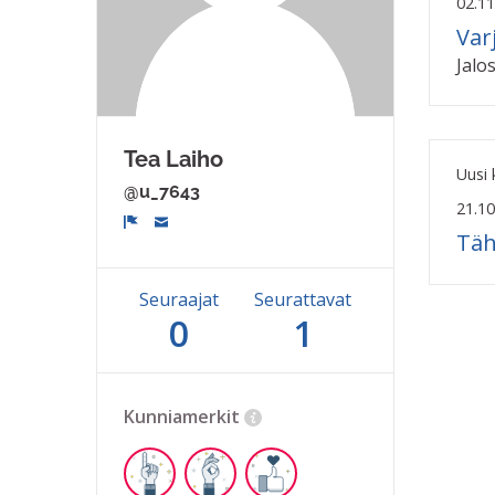
02.11
Var
Jalos
Tea Laiho
Uusi
@u_7643
21.10
Täh
Ilmoita
Seuraajat
Seurattavat
0
1
Kunniamerkit