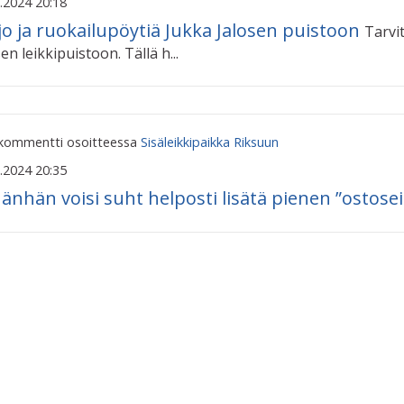
.2024 20:18
jo ja ruokailupöytiä Jukka Jalosen puistoon
Tarvi
en leikkipuistoon. Tällä h...
 kommentti osoitteessa
Sisäleikkipaikka Riksuun
.2024 20:35
änhän voisi suht helposti lisätä pienen ”ostoseinä