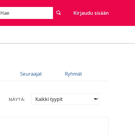
Hae
Kirjaudu sisään
Seuraajat
Ryhmät
NÄYTÄ: