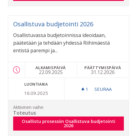
Osallistuva budjetointi 2026
Osallistuvassa budjetoinnissa ideoidaan,
päätetään ja tehdään yhdessä Riihimäestä
entistä parempi ja...
ALKAMISPÄIVÄ
PÄÄTTYMISPÄIVÄ
22.09.2025
31.12.2026
LUONTIAIKA
1
1 SEURAAJA
SEURAA
16.09.2025
OSALLISTUVA BUD
Aktiivinen vaihe:
Toteutus
Osallistu prosessiin Osallistuva budjetointi 2026
Osallistu prosessiin Osallistuva budjetointi
2026