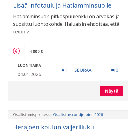
Lisää infotauluja Hatlamminsuolle
Hatlamminsuon pitkospuulenkki on arvokas ja
suosittu luontokohde. Haluaisin ehdottaa, että
reitin v...
4 000 €
LUONTIAIKA
1
1 SEURAAJA
SEURAA
0
04.01.2026
LISÄÄ INFOTAULUJA HATL
Näytä
Osallistumisprosessi:
Osallistuva budjetointi 2026
Herajoen koulun vaijeriliuku