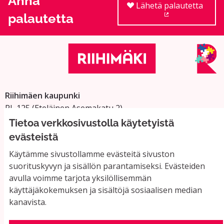
Anna
Lähetä palautetta
palautetta
(Ulkoinen linkki
Riihimäen kaupunki
PL 125 (Eteläinen Asemakatu 2)
11101 Riihimäki
Tietoa verkkosivustolla käytetyistä
Vaihde: 019 758 4000
evästeistä
Sähköpostiosoitteet:
Käytämme sivustollamme evästeitä sivuston
etunimi.sukunimi@riihimaki.fi
suorituskyvyn ja sisällön parantamiseksi. Evästeiden
avulla voimme tarjota yksilöllisemmän
käyttäjäkokemuksen ja sisältöjä sosiaalisen median
Yhteystiedot ja usein kysyttyä
kanavista.
Käyttöehdot
Tietosuojaseloste