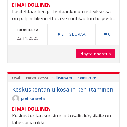
EI MAHDOLLINEN
Lasitehtaantien ja Tehtaankadun risteyksessä
on paljon liikennettä ja se ruuhkautuu helposti...
LUONTIAIKA
2
2 SEURAAJAA
SEURAA
0
22.11.2025
LASITEHTAANTIEN JA TEH
Näytä ehdotus
Lasiteh
Osallistumisprosessi:
Osallistuva budjetointi 2026
Keskuskentän ulkosalin kehittäminen
Jani Saarela
EI MAHDOLLINEN
Keskuskentän suositun ulkosalin köysilaite on
lähes aina rikki.