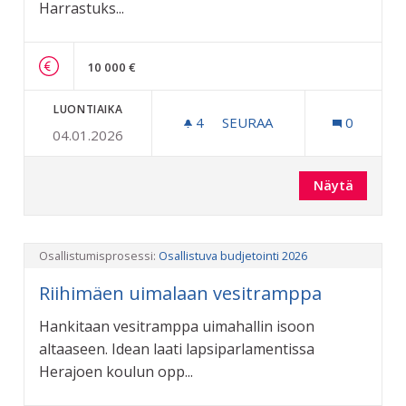
Harrastuks...
10 000 €
LUONTIAIKA
4
4 SEURAAJAA
SEURAA
0
04.01.2026
ILMAISIA HARRASTUKSIA KA
Näytä
Osallistumisprosessi:
Osallistuva budjetointi 2026
Riihimäen uimalaan vesitramppa
Hankitaan vesitramppa uimahallin isoon
altaaseen. Idean laati lapsiparlamentissa
Herajoen koulun opp...