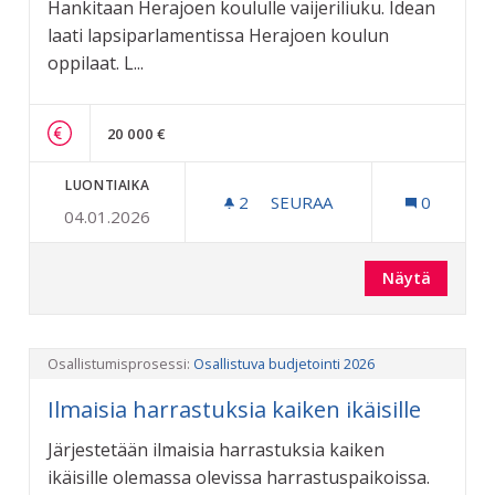
Hankitaan Herajoen koululle vaijeriliuku. Idean
laati lapsiparlamentissa Herajoen koulun
oppilaat. L...
20 000 €
LUONTIAIKA
2
2 SEURAAJAA
SEURAA
0
04.01.2026
HERAJOEN KOULUN VAIJER
Näytä
Osallistumisprosessi:
Osallistuva budjetointi 2026
Ilmaisia harrastuksia kaiken ikäisille
Järjestetään ilmaisia harrastuksia kaiken
ikäisille olemassa olevissa harrastuspaikoissa.