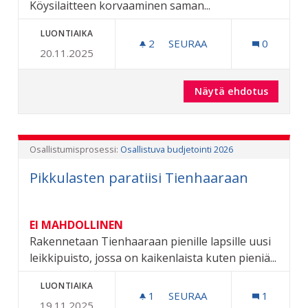
Köysilaitteen korvaaminen saman...
LUONTIAIKA
2
2 SEURAAJAA
SEURAA
0
20.11.2025
KESKUSKENTÄN ULKOSALI
Näytä ehdotus
Keskusk
Osallistumisprosessi:
Osallistuva budjetointi 2026
Pikkulasten paratiisi Tienhaaraan
EI MAHDOLLINEN
Rakennetaan Tienhaaraan pienille lapsille uusi
leikkipuisto, jossa on kaikenlaista kuten pieniä...
LUONTIAIKA
1
1 SEURAAJA
SEURAA
1
19.11.2025
PIKKULASTEN PARATIISI 