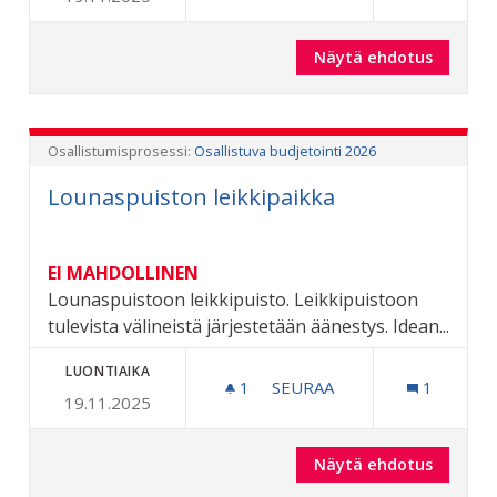
Näytä ehdotus
Pikkula
Osallistumisprosessi:
Osallistuva budjetointi 2026
Lounaspuiston leikkipaikka
EI MAHDOLLINEN
Lounaspuistoon leikkipuisto. Leikkipuistoon
tulevista välineistä järjestetään äänestys. Idean...
LUONTIAIKA
1
1 SEURAAJA
SEURAA
1
19.11.2025
LOUNASPUISTON LEIKKIPA
Näytä ehdotus
Lounasp