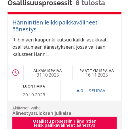
Osallisuusprosessit
8 tulosta
Hännintien leikkipaikkavälineet
äänestys
Riihimäen kaupunki kutsuu kaikki asukkaat
osallistumaan äänestykseen, jossa valitaan
kalusteet Hänni...
ALKAMISPÄIVÄ
PÄÄTTYMISPÄIVÄ
31.10.2025
16.11.2025
LUONTIAIKA
0
0 SEURAAJAA
SEURAA
20.10.2025
HÄNNINTIEN LEIK
Aktiivinen vaihe:
Äänestystuloksen julkaiseminen
Osallistu prosessiin Hännintien leikkipaikkavä
Osallistu prosessiin Hännintien
leikkipaikkavälineet äänestys