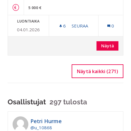
5 000 €
LUONTIAIKA
6
6 SEURAAJAA
SEURAA
0
04.01.2026
RIIHIMÄEN UIMALAAN VES
Näytä
Näytä kaikki (271)
Osallistujat
297 tulosta
Petri Hurme
@u_10868