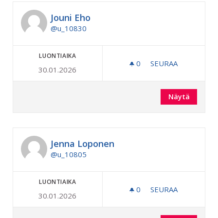
Jouni Eho
@u_10830
LUONTIAIKA
0
0 SEURAAJAA
SEURAA
30.01.2026
JOUNI EHO
Näytä
Jenna Loponen
@u_10805
LUONTIAIKA
0
0 SEURAAJAA
SEURAA
30.01.2026
JENNA LOPONEN