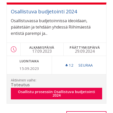
Osallistuva budjetointi 2024
Osallistuvassa budjetoinnissa ideoidaan,
päätetään ja tehdään yhdessä Riihimäestä
entistä parempi ja...
ALKAMISPÄIVÄ
PÄÄTTYMISPÄIVÄ
17.09.2023
29.09.2024
LUONTIAIKA
12
12 SEURAAJAA
SEURAA
15.09.2023
OSALLISTUVA BUD
Aktiivinen vaihe:
Toteutus
Osallistu prosessiin Osallistuva budjetointi 2024
Osallistu prosessiin Osallistuva budjetointi
2024