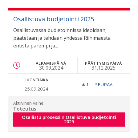
Osallistuva budjetointi 2025
Osallistuvassa budjetoinnissa ideoidaan,
päätetään ja tehdään yhdessä Riihimäestä
entistä parempi ja...
ALKAMISPÄIVÄ
PÄÄTTYMISPÄIVÄ
30.09.2024
31.12.2025
LUONTIAIKA
1
1 SEURAAJA
SEURAA
25.09.2024
OSALLISTUVA BUD
Aktiivinen vaihe:
Toteutus
Osallistu prosessiin Osallistuva budjetointi 2025
Osallistu prosessiin Osallistuva budjetointi
2025