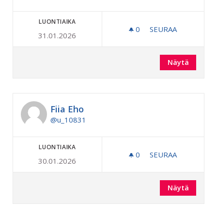
LUONTIAIKA
0
0 SEURAAJAA
SEURAA
31.01.2026
PETRI HURME
Näytä
Fiia Eho
@u_10831
LUONTIAIKA
0
0 SEURAAJAA
SEURAA
30.01.2026
FIIA EHO
Näytä