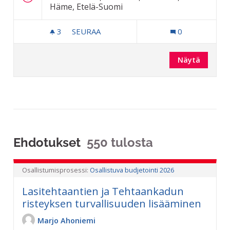
Häme, Etelä-Suomi
3
3 SEURAAJAA
SEURAA
0
OSBU-TYÖPAJA 25.11.2025
Näytä
Ehdotukset
550 tulosta
Osallistumisprosessi:
Osallistuva budjetointi 2026
Lasitehtaantien ja Tehtaankadun
risteyksen turvallisuuden lisääminen
Marjo Ahoniemi