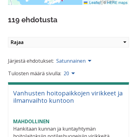
Leaflet
|
©
HERE maps
119 ehdotusta
Rajaa
Järjestä ehdotukset:
Satunnainen
Tulosten määrä sivulla:
20
Vanhusten hoitopaikkojen virikkeet ja
ilmanvaihto kuntoon
MAHDOLLINEN
Hankitaan kunnan ja kuntayhtymän
hoitolaitoksiin potilashuoneisiin virikkeitä