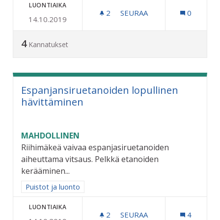
LUONTIAIKA
2
2 SEURAAJAA
SEURAA
0
14.10.2019
KAUPUNGIN MARKKINOINT
4
Kannatukset
Espanjansiruetanoiden lopullinen
hävittäminen
MAHDOLLINEN
Riihimäkeä vaivaa espanjasiruetanoiden
aiheuttama vitsaus. Pelkkä etanoiden
kerääminen...
Rajaa tulokset aihepiirin mukaan: Puistot ja luonto
Puistot ja luonto
LUONTIAIKA
2
2 SEURAAJAA
SEURAA
4