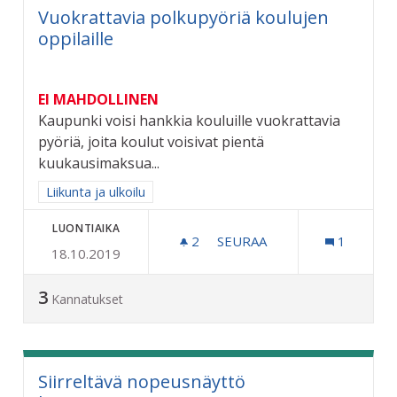
Vuokrattavia polkupyöriä koulujen
oppilaille
EI MAHDOLLINEN
Kaupunki voisi hankkia kouluille vuokrattavia
pyöriä, joita koulut voisivat pientä
kuukausimaksua...
Rajaa tulokset aihepiirin mukaan: Liikunta ja ulkoilu
Liikunta ja ulkoilu
LUONTIAIKA
2
2 SEURAAJAA
SEURAA
1
18.10.2019
VUOKRATTAVIA POLKUPYÖR
3
Kannatukset
Siirreltävä nopeusnäyttö