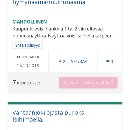
hymynaama/mutrunaama
MAHDOLLINEN
Kaupunki voisi hankkia 1 tai 2 siirreltävää
nopeusnäyttöä. Näyttöä voisi siirrellä tarpeen...
Rajaa tulokset aihepiirin mukaan: Yhteisöllisyys
Yhteisöllisyys
LUONTIAIKA
2
2 SEURAAJAA
SEURAA
0
18.10.2019
SIIRRELTÄVÄ NOPEUSNÄ
7
Kannatus poissa käytöstä
Kannatukset
Vantaanjoki ojasta puroksi
Riihimäellä.