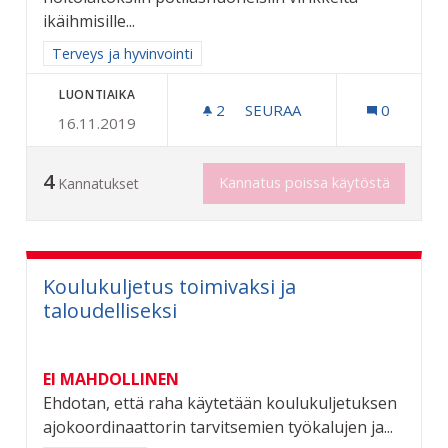
ikäihmisille...
Rajaa tulokset aihepiirin mukaan: Terveys ja hyvinvointi
Terveys ja hyvinvointi
LUONTIAIKA
2
2 SEURAAJAA
SEURAA
0
16.11.2019
VANHUSTEN HOITOPAIKKO
4
Kannatus poissa käytöstä
Kannatukset
Koulukuljetus toimivaksi ja
taloudelliseksi
EI MAHDOLLINEN
Ehdotan, että raha käytetään koulukuljetuksen
ajokoordinaattorin tarvitsemien työkalujen ja...