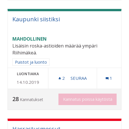
Kaupunki siistiksi
MAHDOLLINEN
Lisäisin roska-astioiden määrää ympäri
Riihimäkeä.
Rajaa tulokset aihepiirin mukaan: Puistot ja luonto
Puistot ja luonto
LUONTIAIKA
2
2 SEURAAJAA
SEURAA
1
14.10.2019
KAUPUNKI SIISTIKSI
28
Kannatus poissa käytöstä
Kannatukset
Harrastusmessut