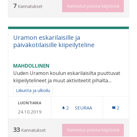
7
Kannatus poissa käytöstä
Kannatukset
Uramon eskarilaisille ja
päiväkotilaisille kiipeilyteline
MAHDOLLINEN
Uuden Uramon koulun eskarilaisilta puuttuvat
kiipeilytelineet ja muut aktiviteetit pihalta....
Rajaa tulokset aihepiirin mukaan: Liikunta ja ulkoilu
Liikunta ja ulkoilu
LUONTIAIKA
2
2 SEURAAJAA
SEURAA
2
24.10.2019
URAMON ESKARILAISILLE JA
33
Kannatus poissa käytöstä
Kannatukset