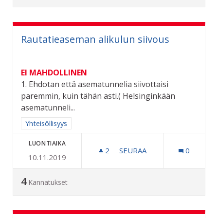
Rautatieaseman alikulun siivous
EI MAHDOLLINEN
1. Ehdotan että asematunnelia siivottaisi
paremmin, kuin tähän asti.( Helsinginkään
asematunneli...
Rajaa tulokset aihepiirin mukaan: Yhteisöllisyys
Yhteisöllisyys
LUONTIAIKA
2
2 SEURAAJAA
SEURAA
0
10.11.2019
RAUTATIEASEMAN ALIKULU
4
Kannatukset