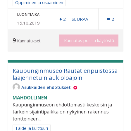
Rajaa tulokset aihepiirin mukaan: Oppiminen ja osaaminen
Oppiminen ja osaaminen
LUONTIAIKA
2
2 SEURAAJAA
SEURAA
2
15.10.2019
ILMAINEN AAMIAINEN KOUL
9
Kannatus poissa käytöstä
Kannatukset
Kaupunginmuseo Rautatienpuistossa
laajennetuin aukioloajoin
Asukkaiden ehdotukset
MAHDOLLINEN
Kaupunginmuseon ehdottomasti keskeisin ja
tärkein sijaintipaikka on nykyinen rakennus
tontteineen...
Rajaa tulokset aihepiirin mukaan: Taide ja kulttuuri
Taide ja kulttuuri