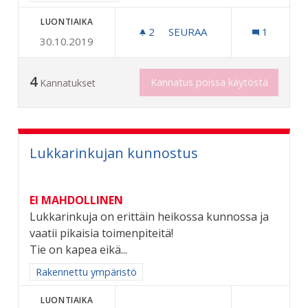
LUONTIAIKA
2
2 SEURAAJAA
SEURAA
1
30.10.2019
KAUPUNGINMUSEO RAUTAT
4
Kannatus poissa käytöstä
Kannatukset
Lukkarinkujan kunnostus
EI MAHDOLLINEN
Lukkarinkuja on erittäin heikossa kunnossa ja
vaatii pikaisia toimenpiteitä!
Tie on kapea eikä...
Rajaa tulokset aihepiirin mukaan: Rakennettu ympäristö
Rakennettu ympäristö
LUONTIAIKA