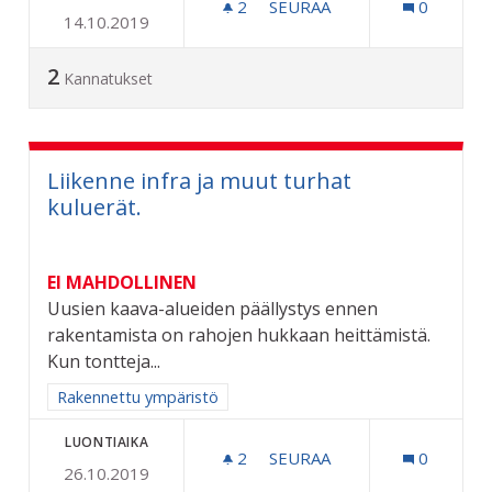
2
2 SEURAAJAA
SEURAA
0
14.10.2019
KOKONKADUN KUNNOSTU
2
Kannatukset
Liikenne infra ja muut turhat
kuluerät.
EI MAHDOLLINEN
Uusien kaava-alueiden päällystys ennen
rakentamista on rahojen hukkaan heittämistä.
Kun tontteja...
Rajaa tulokset aihepiirin mukaan: Rakennettu ympäristö
Rakennettu ympäristö
LUONTIAIKA
2
2 SEURAAJAA
SEURAA
0
26.10.2019
LIIKENNE INFRA JA MUUT