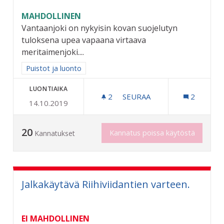
MAHDOLLINEN
Vantaanjoki on nykyisin kovan suojelutyn
tuloksena upea vapaana virtaava
meritaimenjoki....
Rajaa tulokset aihepiirin mukaan: Puistot ja luonto
Puistot ja luonto
LUONTIAIKA
2
2 SEURAAJAA
SEURAA
2
14.10.2019
VANTAANJOKI OJASTA PURO
20
Kannatus poissa käytöstä
Kannatukset
Jalkakäytävä Riihiviidantien varteen.
EI MAHDOLLINEN