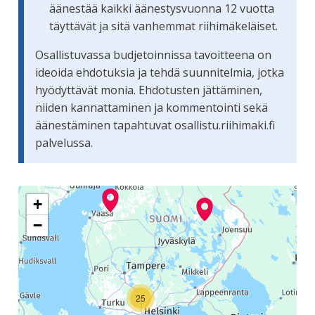
äänestää kaikki äänestysvuonna 12 vuotta
täyttävät ja sitä vanhemmat riihimäkeläiset.
Osallistuvassa budjetoinnissa tavoitteena on
ideoida ehdotuksia ja tehdä suunnitelmia, jotka
hyödyttävät monia. Ehdotusten jättäminen,
niiden kannattaminen ja kommentointi sekä
äänestäminen tapahtuvat osallistu.riihimaki.fi
palvelussa.
Seuraavassa elementissä on kartta, joka esittää tämän siv
+
−
25