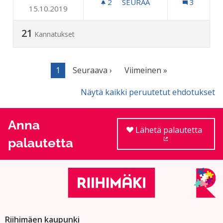
2
2 SEURAAJAA
SEURAA
3
15.10.2019
LUKKARINKUJAN KUNNOS
21
Kannatukset
1
Seuraava ›
Viimeinen »
Näytä kaikki peruutetut ehdotukset
Anna
Lähetä palautetta
palautetta
(Ulkoinen linkki
Riihimäen kaupunki