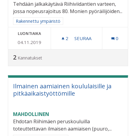
Tehdään jalkakäytävä Riihiviidantien varteen,
jossa nopeusrajoitus 80. Monien pyöräilijöiden...
Rajaa tulokset aihepiirin mukaan: Rakennettu ympäristö
Rakennettu ympäristö
LUONTIAIKA
2
2 SEURAAJAA
SEURAA
0
04.11.2019
JALKAKÄYTÄVÄ RIIHIVIIDA
2
Kannatukset
Ilmainen aamiainen koululaisille ja
pitkäaikaistyöttömille
MAHDOLLINEN
Ehdotan Riihimäen peruskouluilla
toteuttettavan ilmaisen aamiaisen (puuro,...