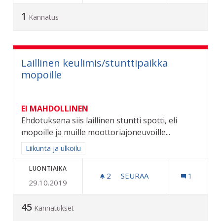
1
Kannatus
Laillinen keulimis/stunttipaikka
mopoille
EI MAHDOLLINEN
Ehdotuksena siis laillinen stuntti spotti, eli
mopoille ja muille moottoriajoneuvoille...
Rajaa tulokset aihepiirin mukaan: Liikunta ja ulkoilu
Liikunta ja ulkoilu
LUONTIAIKA
2
2 SEURAAJAA
SEURAA
1
29.10.2019
LAILLINEN KEULIMIS/STU
45
Kannatukset