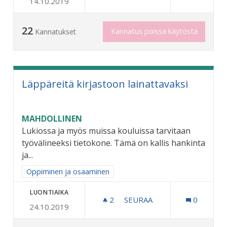
14.10.2019
ESPANJANSIRUETANOIDEN
22
Kannatus poissa käytöstä
Kannatukset
Läppäreitä kirjastoon lainattavaksi
MAHDOLLINEN
Lukiossa ja myös muissa kouluissa tarvitaan
työvälineeksi tietokone. Tämä on kallis hankinta
ja...
Rajaa tulokset aihepiirin mukaan: Oppiminen ja osaaminen
Oppiminen ja osaaminen
LUONTIAIKA
2
2 SEURAAJAA
SEURAA
0
24.10.2019
LÄPPÄREITÄ KIRJASTOON 