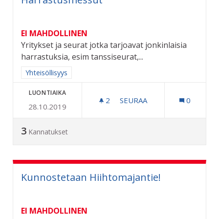
EI MAHDOLLINEN
Yritykset ja seurat jotka tarjoavat jonkinlaisia
harrastuksia, esim tanssiseurat,...
Rajaa tulokset aihepiirin mukaan: Yhteisöllisyys
Yhteisöllisyys
LUONTIAIKA
2
2 SEURAAJAA
SEURAA
0
28.10.2019
HARRASTUSMESSUT
3
Kannatukset
Kunnostetaan Hiihtomajantie!
EI MAHDOLLINEN