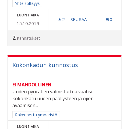
Rajaa tulokset aihepiirin mukaan: Yhteisöllisyys
Yhteisöllisyys
LUONTIAIKA
2
2 SEURAAJAA
SEURAA
0
15.10.2019
KOULUKULJETUS TOIMIVAKS
2
Kannatukset
Kokonkadun kunnostus
EI MAHDOLLINEN
Uuden pyörätien valmistuttua vaatisi
kokonkatu uuden päällysteen ja ojien
avaamisen...
Rajaa tulokset aihepiirin mukaan: Rakennettu ympäristö
Rakennettu ympäristö
LUONTIAIKA