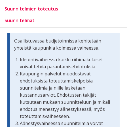
Suunnitelmien toteutus
Suunnitelmat
Osallistuvassa budjetoinnissa kehitetään
yhteistä kaupunkia kolmessa vaiheessa.
Ideointivaiheessa kaikki riihimäkeläiset
voivat tehdä parantamisehdotuksia.
Kaupungin palvelut muodostavat
ehdotuksista toteuttamiskelpoisia
suunnitelmia ja niille lasketaan
kustannusarviot. Ehdotusten tekijät
kutsutaan mukaan suunnitteluun ja mikäli
ehdotus menestyy äänestyksessä, myös
toteuttamisvaiheeseen.
Äänestysvaiheessa suunnitelmia voivat