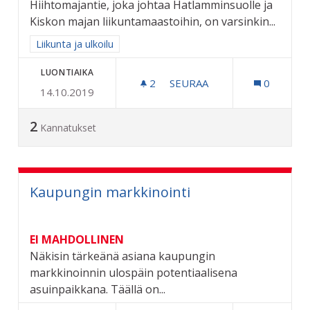
Hiihtomajantie, joka johtaa Hatlamminsuolle ja
Kiskon majan liikuntamaastoihin, on varsinkin...
Rajaa tulokset aihepiirin mukaan: Liikunta ja ulkoilu
Liikunta ja ulkoilu
LUONTIAIKA
2
2 SEURAAJAA
SEURAA
0
14.10.2019
KUNNOSTETAAN HIIHTOMA
2
Kannatukset
Kaupungin markkinointi
EI MAHDOLLINEN
Näkisin tärkeänä asiana kaupungin
markkinoinnin ulospäin potentiaalisena
asuinpaikkana. Täällä on...