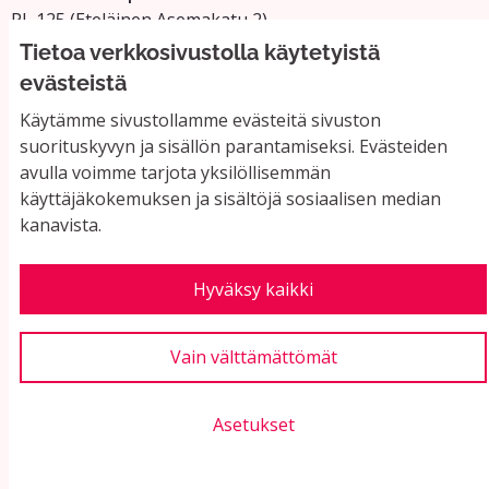
PL 125 (Eteläinen Asemakatu 2)
11101 Riihimäki
Tietoa verkkosivustolla käytetyistä
Vaihde: 019 758 4000
evästeistä
Sähköpostiosoitteet:
Käytämme sivustollamme evästeitä sivuston
etunimi.sukunimi@riihimaki.fi
suorituskyvyn ja sisällön parantamiseksi. Evästeiden
avulla voimme tarjota yksilöllisemmän
käyttäjäkokemuksen ja sisältöjä sosiaalisen median
Yhteystiedot ja usein kysyttyä
kanavista.
Käyttöehdot
Tietosuojaseloste
Saavutettavuus
Hyväksy kaikki
Evästeasetukset
Vain välttämättömät
Asetukset
Verkkosivusto luotu
vapaan ohjelmiston
(Ul
avulla.