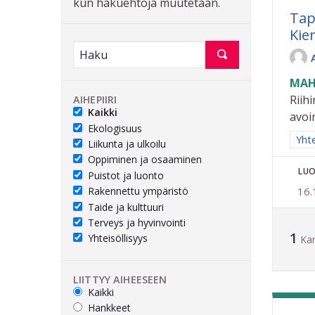
kun hakuehtoja muutetaan.
Tap
Kie
MAH
Riih
AIHEPIIRI
Kaikki
avoi
Ekologisuus
Raja
Yhte
Liikunta ja ulkoilu
Oppiminen ja osaaminen
LUO
Puistot ja luonto
Rakennettu ympäristö
16.
Taide ja kulttuuri
Terveys ja hyvinvointi
1
Yhteisöllisyys
Ka
LIITTYY AIHEESEEN
Kaikki
Hankkeet