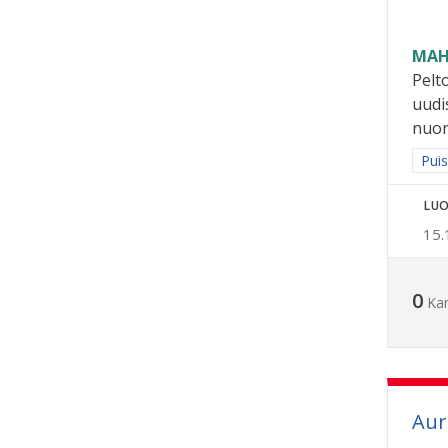
MAH
Pelt
uudi
nuore
Raja
Puis
LUO
15.
0
Ka
Aur