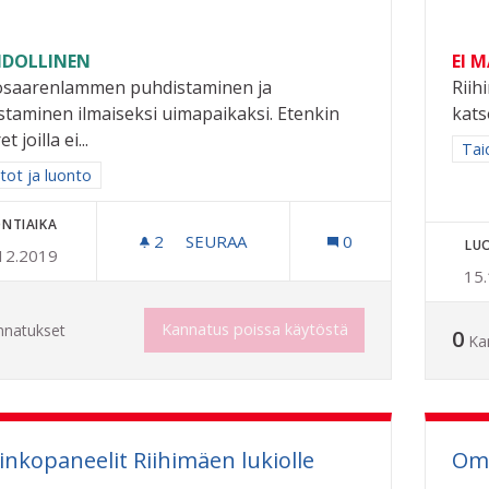
DOLLINEN
EI 
osaarenlammen puhdistaminen ja
Riih
staminen ilmaiseksi uimapaikaksi. Etenkin
kats
t joilla ei...
Raj
Taid
a tulokset aihepiirin mukaan: Puistot ja luonto
tot ja luonto
NTIAIKA
2
2 SEURAAJAA
SEURAA
0
LU
12.2019
PELTOSAARENLAMMESTA UIMAPAIKK
15
Kannatus poissa käytöstä
nnatukset
0
Ka
inkopaneelit Riihimäen lukiolle
Oma