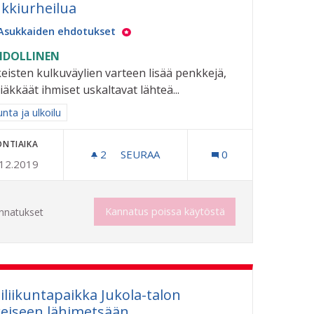
kkiurheilua
Asukkaiden ehdotukset
DOLLINEN
eisten kulkuväylien varteen lisää penkkejä,
 iäkkäät ihmiset uskaltavat lähteä...
aa tulokset aihepiirin mukaan: Liikunta ja ulkoilu
unta ja ulkoilu
ONTIAIKA
2
2 SEURAAJAA
SEURAA
0
.12.2019
PENKKIURHEILUA
Kannatus poissa käytöstä
nnatukset
iliikuntapaikka Jukola-talon
reiseen lähimetsään