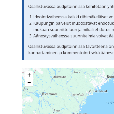
Osallistuvassa budjetoinnissa kehitetään yh
Ideointivaiheessa kaikki riihimäkeläiset v
Kaupungin palvelut muodostavat ehdotuksis
mukaan suunnitteluun ja mikäli ehdotus 
Äänestysvaiheessa suunnitelmia voivat ään
Osallistuvassa budjetoinnissa tavoitteena on
kannattaminen ja kommentointi sekä äänestämi
Seuraavassa elementissä on kartta, joka esittää 
+
−