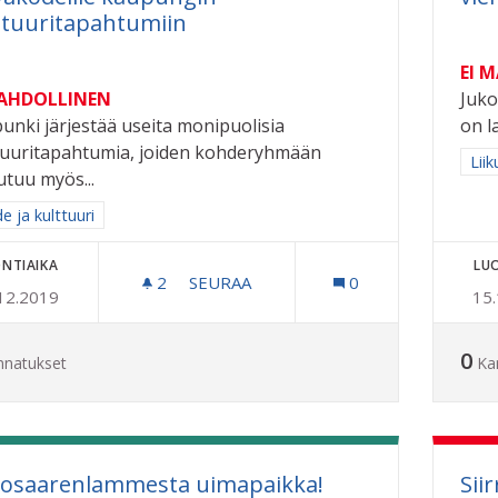
ttuuritapahtumiin
EI 
MAHDOLLINEN
Juko
unki järjestää useita monipuolisia
on l
tuuritapahtumia, joiden kohderyhmään
Raj
Liik
utuu myös...
a tulokset aihepiirin mukaan: Taide ja kulttuuri
e ja kulttuuri
NTIAIKA
LU
2
2 SEURAAJAA
SEURAA
0
12.2019
15
ILMAISET KULJETUKSET KAUPUNGIN
0
nnatukset
Ka
tosaarenlammesta uimapaikka!
Sii