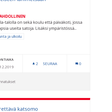
MAHDOLLINEN
la-talolla on sekä koulu että päiväkoti, jossa
apsia useita satoja. Lisäksi ympäristössä...
aa tulokset aihepiirin mukaan: Liikunta ja ulkoilu
unta ja ulkoilu
ONTIAIKA
2
2 SEURAAJAA
SEURAA
0
.12.2019
 PÄIVÄKODEILLE KAUPUNGIN KULTTUURITAPAHTUMIIN
LÄHILIIKUNTAPAIKKA JUKOLA-TALO
nnatukset
rrettävä katsomo