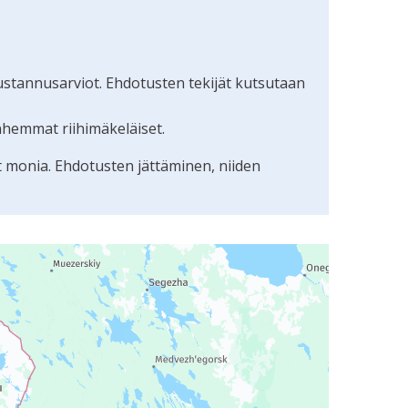
ustannusarviot. Ehdotusten tekijät kutsutaan
nhemmat riihimäkeläiset.
t monia. Ehdotusten jättäminen, niiden
uudunlukijalla, mutta se voi olla vaikeaselkoinen.