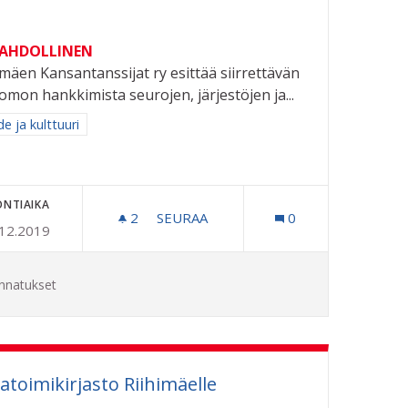
MAHDOLLINEN
imäen Kansantanssijat ry esittää siirrettävän
omon hankkimista seurojen, järjestöjen ja...
aa tulokset aihepiirin mukaan: Taide ja kulttuuri
e ja kulttuuri
ONTIAIKA
A!
2
2 SEURAAJAA
SEURAA
0
.12.2019
SIIRRETTÄVÄ KATSOMO
nnatukset
toimikirjasto Riihimäelle