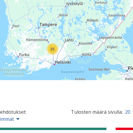
25
 ehdotukset:
Tulosten määrä sivulla:
20
simmät