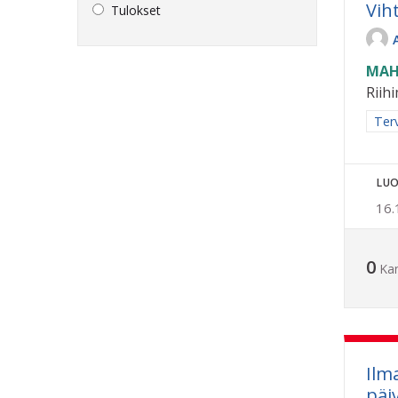
Vih
Tulokset
MAH
Riih
Raja
Terv
LUO
16.
0
Ka
Ilm
päi