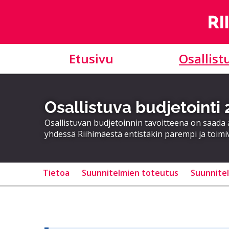
Etusivu
Osallist
Osallistuva budjetointi
Osallistuvan budjetoinnin tavoitteena on saad
yhdessä Riihimäestä entistäkin parempi ja toimi
Tietoa
Suunnitelmien toteutus
Suunnite