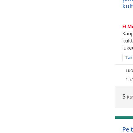
kul
EI 
Kaup
kult
luke
Raja
Taid
LUO
15.
5
Ka
Pel