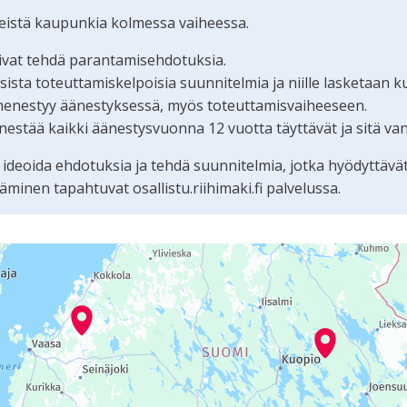
teistä kaupunkia kolmessa vaiheessa.
oivat tehdä parantamisehdotuksia.
ta toteuttamiskelpoisia suunnitelmia ja niille lasketaan k
menestyy äänestyksessä, myös toteuttamisvaiheeseen.
estää kaikki äänestysvuonna 12 vuotta täyttävät ja sitä va
 ideoida ehdotuksia ja tehdä suunnitelmia, jotka hyödyttävä
nen tapahtuvat osallistu.riihimaki.fi palvelussa.
tämän sivun tietueet karttapisteinä. Elementtiä voi käyttää r