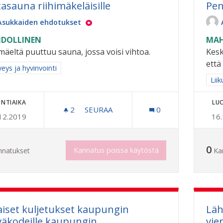
tasauna riihimäkeläisille
Pen
Asukkaiden ehdotukset
DOLLINEN
MAH
imäeltä puuttuu sauna, jossa voisi vihtoa.
Kesk
että
a tulokset aihepiirin mukaan: Terveys ja hyvinvointi
eys ja hyvinvointi
Raj
Liik
NTIAIKA
LU
2
2 SEURAAJAA
SEURAA
0
12.2019
16
VIHTASAUNA RIIHIMÄKELÄISILLE
0
Kannatus poissa käytöstä
nnatukset
Ka
aiset kuljetukset kaupungin
Läh
väkodeille kaupungin
vie