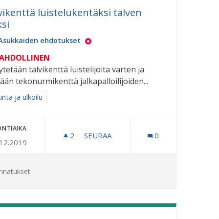
vikenttä luistelukentäksi talven
ksi
Asukkaiden ehdotukset
MAHDOLLINEN
ytetään talvikenttä luistelijoita varten ja
tään tekonurmikenttä jalkapalloilijoiden...
aa tulokset aihepiirin mukaan: Liikunta ja ulkoilu
unta ja ulkoilu
ONTIAIKA
RÄTYSKESKUKSELLA
2
2 SEURAAJAA
SEURAA
0
.12.2019
TALVIKENTTÄ LUISTELUKENTÄKSI TA
nnatukset