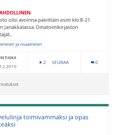
MAHDOLLINEN
asto olisi avoinna päivittäin esim klo 8-21
n Janakkalassa. Omatoimikirjaston
äjät...
aa tulokset aihepiirin mukaan: Oppiminen ja osaaminen
iminen ja osaaminen
ONTIAIKA
2
2 SEURAAJAA
SEURAA
0
.12.2019
OLLE
OMATOIMIKIRJASTO RIIHIMÄELLE
nnatukset
velulinja toimivammaksi ja opas
keäksi