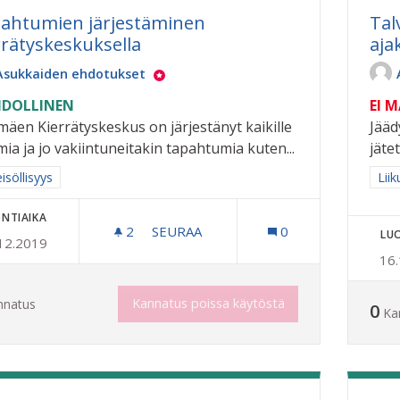
ahtumien järjestäminen
Tal
rrätyskeskuksella
aja
Asukkaiden ehdotukset
DOLLINEN
EI 
imäen Kierrätyskeskus on järjestänyt kaikille
Jääd
mia ja jo vakiintuneitakin tapahtumia kuten...
jäte
a tulokset aihepiirin mukaan: Yhteisöllisyys
isöllisyys
Raj
Liik
NTIAIKA
2
2 SEURAAJAA
SEURAA
0
LU
12.2019
TAPAHTUMIEN JÄRJESTÄMINEN KIER
16
Kannatus poissa käytöstä
nnatus
0
Ka