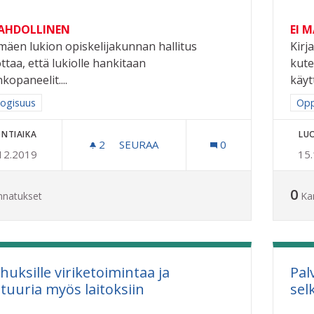
MAHDOLLINEN
EI 
imäen lukion opiskelijakunnan hallitus
Kirj
ttaa, että lukiolle hankitaan
kute
kopaneelit....
käytt
a tulokset aihepiirin mukaan: Ekologisuus
logisuus
Raj
Opp
NTIAIKA
LU
2
2 SEURAAJAA
SEURAA
0
12.2019
15
AURINKOPANEELIT RIIHIMÄEN LUKI
0
nnatukset
Ka
huksille viriketoimintaa ja
Pal
ttuuria myös laitoksiin
sel