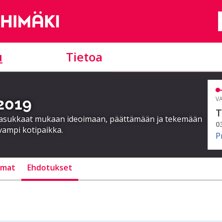
u
Tietoa
 2019
VA
T
a asukkaat mukaan ideoimaan, päättämään ja tekemään
0
vampi kotipaikka.
P
lmat
Ehdotukset