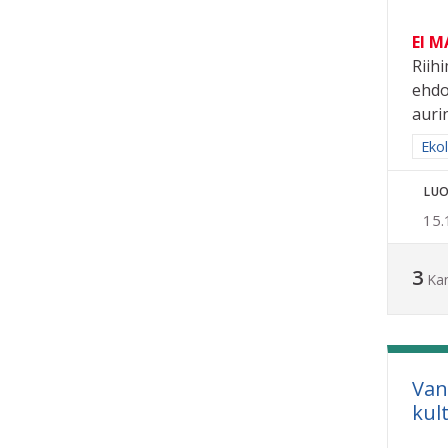
EI 
Riih
ehdo
aurin
Raja
Eko
LUO
15.
3
Ka
Van
kul