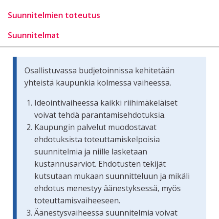
Suunnitelmien toteutus
Suunnitelmat
Osallistuvassa budjetoinnissa kehitetään
yhteistä kaupunkia kolmessa vaiheessa.
Ideointivaiheessa kaikki riihimäkeläiset
voivat tehdä parantamisehdotuksia.
Kaupungin palvelut muodostavat
ehdotuksista toteuttamiskelpoisia
suunnitelmia ja niille lasketaan
kustannusarviot. Ehdotusten tekijät
kutsutaan mukaan suunnitteluun ja mikäli
ehdotus menestyy äänestyksessä, myös
toteuttamisvaiheeseen.
Äänestysvaiheessa suunnitelmia voivat