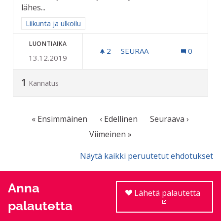
lähes...
Rajaa tulokset aihepiirin mukaan: Liikunta ja ulkoilu
Liikunta ja ulkoilu
LUONTIAIKA
2
2 SEURAAJAA
SEURAA
0
13.12.2019
UIMAHALLILLE BUSSILINJA 
1
Kannatus
« Ensimmäinen
‹ Edellinen
Seuraava ›
Viimeinen »
Näytä kaikki peruutetut ehdotukset
Anna
Lähetä palautetta
palautetta
(Ulkoinen linkki