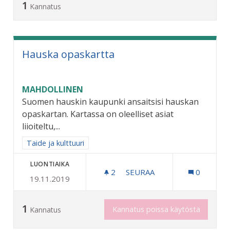
1
Kannatus
Hauska opaskartta
MAHDOLLINEN
Suomen hauskin kaupunki ansaitsisi hauskan
opaskartan. Kartassa on oleelliset asiat
liioiteltu,...
Rajaa tulokset aihepiirin mukaan: Taide ja kulttuuri
Taide ja kulttuuri
LUONTIAIKA
2
2 SEURAAJAA
SEURAA
0
19.11.2019
HAUSKA OPASKARTTA
1
Kannatus poissa käytöstä
Kannatus