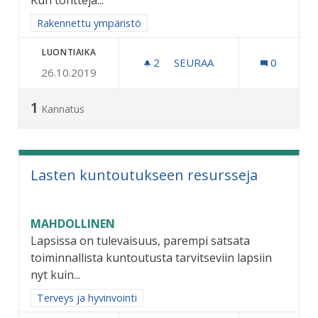
Rajaa tulokset aihepiirin mukaan: Rakennettu ympäristö
Rakennettu ympäristö
LUONTIAIKA
2
2 SEURAAJAA
SEURAA
0
26.10.2019
LIIKENNE INFRA JA MUUT
1
Kannatus
Lasten kuntoutukseen resursseja
MAHDOLLINEN
Lapsissa on tulevaisuus, parempi satsata
toiminnallista kuntoutusta tarvitseviin lapsiin
nyt kuin...
Rajaa tulokset aihepiirin mukaan: Terveys ja hyvinvointi
Terveys ja hyvinvointi