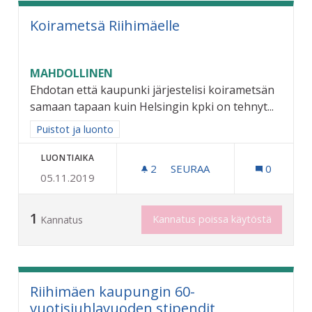
Koirametsä Riihimäelle
MAHDOLLINEN
Ehdotan että kaupunki järjestelisi koirametsän
samaan tapaan kuin Helsingin kpki on tehnyt...
Rajaa tulokset aihepiirin mukaan: Puistot ja luonto
Puistot ja luonto
LUONTIAIKA
2
2 SEURAAJAA
SEURAA
0
05.11.2019
KOIRAMETSÄ RIIHIMÄELLE
1
Kannatus poissa käytöstä
Kannatus
Riihimäen kaupungin 60-
vuotisjuhlavuoden stipendit