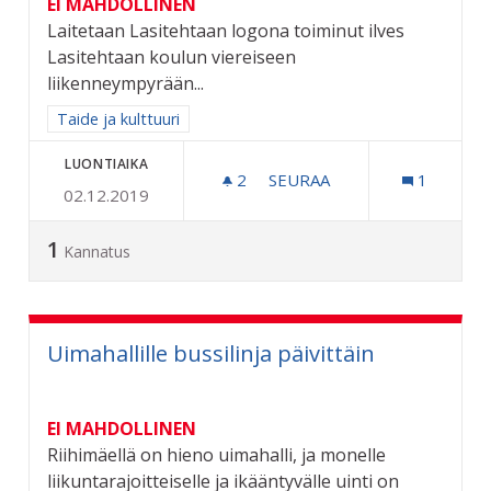
EI MAHDOLLINEN
Laitetaan Lasitehtaan logona toiminut ilves
Lasitehtaan koulun viereiseen
liikenneympyrään...
Rajaa tulokset aihepiirin mukaan: Taide ja kulttuuri
Taide ja kulttuuri
LUONTIAIKA
2
2 SEURAAJAA
SEURAA
1
02.12.2019
ILVES LASIN LIIKENNEYMP
1
Kannatus
Uimahallille bussilinja päivittäin
EI MAHDOLLINEN
Riihimäellä on hieno uimahalli, ja monelle
liikuntarajoitteiselle ja ikääntyvälle uinti on