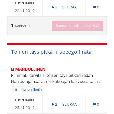
LUONTIAIKA
2
2 SEURAAJAA
SEURAA
0
22.11.2019
LASTEN KUNTOUTUKSEEN 
1
Kannatus poissa käytöstä
Kannatus
Toinen täysipitkä frisbeegolf rata.
EI MAHDOLLINEN
Riihimäki tarvitsisi toisen täysipitkän radan.
Harrastajamäärät on kokoajan kasvussa tällä...
Rajaa tulokset aihepiirin mukaan: Liikunta ja ulkoilu
Liikunta ja ulkoilu
LUONTIAIKA
2
2 SEURAAJAA
SEURAA
0
25.11.2019
TOINEN TÄYSIPITKÄ FRISB