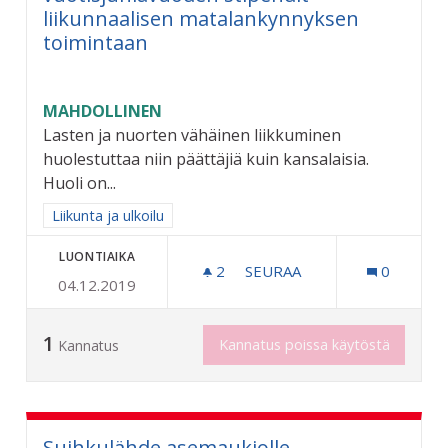
liikunnaalisen matalankynnyksen
toimintaan
MAHDOLLINEN
Lasten ja nuorten vähäinen liikkuminen
huolestuttaa niin päättäjiä kuin kansalaisia.
Huoli on...
Rajaa tulokset aihepiirin mukaan: Liikunta ja ulkoilu
Liikunta ja ulkoilu
LUONTIAIKA
2
2 SEURAAJAA
SEURAA
0
04.12.2019
RIIHIMÄEN KAUPUNGIN 6
1
Kannatus poissa käytöstä
Kannatus
Suihkulähde asemaukiolle