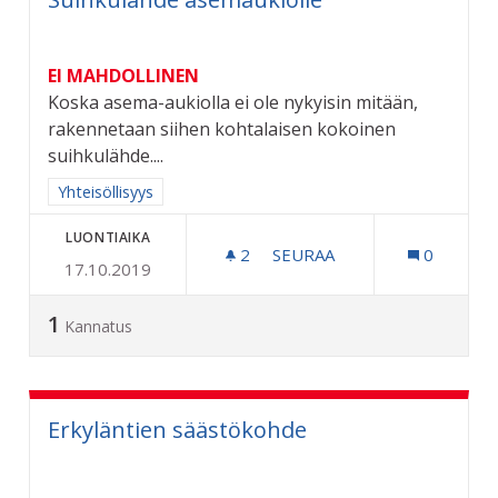
EI MAHDOLLINEN
Koska asema-aukiolla ei ole nykyisin mitään,
rakennetaan siihen kohtalaisen kokoinen
suihkulähde....
Rajaa tulokset aihepiirin mukaan: Yhteisöllisyys
Yhteisöllisyys
LUONTIAIKA
2
2 SEURAAJAA
SEURAA
0
17.10.2019
SUIHKULÄHDE ASEMAUKIO
1
Kannatus
Erkyläntien säästökohde