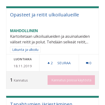
Opasteet ja reitit ulkoilualueille
MAHDOLLINEN
Kartoitetaan ulkoilualueiden ja asuinalueiden
väliset reitit ja polut. Tehdään selkeät reitit,...
Rajaa tulokset aihepiirin mukaan: Liikunta ja ulkoilu
Liikunta ja ulkoilu
LUONTIAIKA
2
2 SEURAAJAA
SEURAA
0
18.11.2019
OPASTEET JA REITIT ULKO
1
Kannatus poissa käytöstä
Kannatus
Tapahtumien järjestäminen