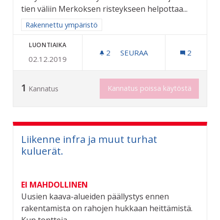
tien väliin Merkoksen risteykseen helpottaa...
Rajaa tulokset aihepiirin mukaan: Rakennettu ympäristö
Rakennettu ympäristö
LUONTIAIKA
2
2 SEURAAJAA
SEURAA
2
02.12.2019
RIKSUN HYVÄKSI - KEVYEN
1
Kannatus poissa käytöstä
Kannatus
Liikenne infra ja muut turhat
kuluerät.
EI MAHDOLLINEN
Uusien kaava-alueiden päällystys ennen
rakentamista on rahojen hukkaan heittämistä.
Kun tontteja...