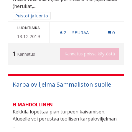
(herukat,...
Rajaa tulokset aihepiirin mukaan: Puistot ja luonto
Puistot ja luonto
LUONTIAIKA
2
2 SEURAAJAA
SEURAA
0
13.12.2019
MARJAPENSAITA JA HEDEL
1
Kannatus poissa käytöstä
Kannatus
Karpaloviljelmä Sammaliston suolle
EI MAHDOLLINEN
Kekkilä lopettaa pian turpeen kaivamisen.
Alueelle voi perustaa teollisen karpaloviljelmän.
...