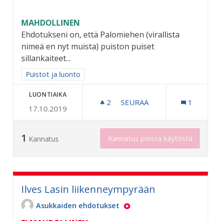
MAHDOLLINEN
Ehdotukseni on, että Palomiehen (virallista
nimeä en nyt muista) puiston puiset
sillankaiteet...
Rajaa tulokset aihepiirin mukaan: Puistot ja luonto
Puistot ja luonto
LUONTIAIKA
2
2 SEURAAJAA
SEURAA
1
17.10.2019
"PUISTOJEN MONREPOS"
1
Kannatus poissa käytöstä
Kannatus
Ilves Lasin liikenneympyrään
Asukkaiden ehdotukset