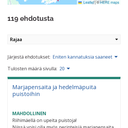
Leaflet
|
©
HERE maps
119 ehdotusta
Rajaa
Järjestä ehdotukset:
Eniten kannatuksia saaneet
Tulosten määrä sivulla:
20
Marjapensaita ja hedelmäpuita
puistoihin
MAHDOLLINEN
Riihimäellä on upeita puistoja!
Niissä voisi olla myös perinteisiä marjapensaita