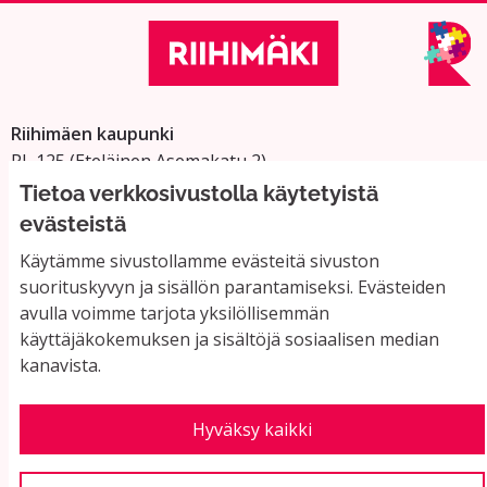
Riihimäen kaupunki
PL 125 (Eteläinen Asemakatu 2)
11101 Riihimäki
Tietoa verkkosivustolla käytetyistä
Vaihde: 019 758 4000
evästeistä
Sähköpostiosoitteet:
Käytämme sivustollamme evästeitä sivuston
etunimi.sukunimi@riihimaki.fi
suorituskyvyn ja sisällön parantamiseksi. Evästeiden
avulla voimme tarjota yksilöllisemmän
käyttäjäkokemuksen ja sisältöjä sosiaalisen median
Yhteystiedot ja usein kysyttyä
kanavista.
Käyttöehdot
Tietosuojaseloste
Saavutettavuus
Hyväksy kaikki
Evästeasetukset