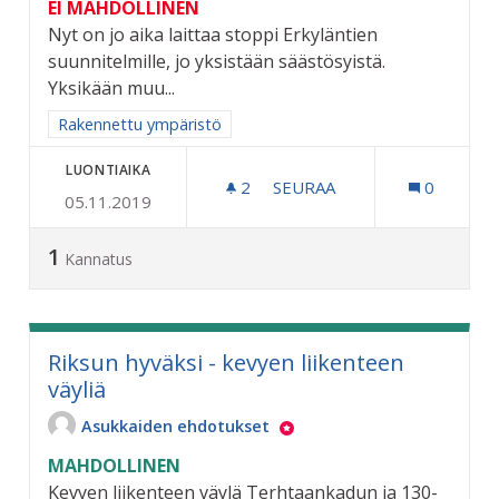
EI MAHDOLLINEN
Nyt on jo aika laittaa stoppi Erkyläntien
suunnitelmille, jo yksistään säästösyistä.
Yksikään muu...
Rajaa tulokset aihepiirin mukaan: Rakennettu ympäristö
Rakennettu ympäristö
LUONTIAIKA
2
2 SEURAAJAA
SEURAA
0
05.11.2019
ERKYLÄNTIEN SÄÄSTÖKO
1
Kannatus
Riksun hyväksi - kevyen liikenteen
väyliä
Asukkaiden ehdotukset
MAHDOLLINEN
Kevyen liikenteen väylä Terhtaankadun ja 130-