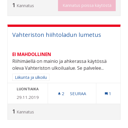
1
Kannatus poissa käytöstä
Kannatus
Vahteriston hiihtoladun lumetus
EI MAHDOLLINEN
Riihimäellä on mainio ja ahkerassa käytössä
oleva Vahteriston ulkoilualue. Se palvelee...
Rajaa tulokset aihepiirin mukaan: Liikunta ja ulkoilu
Liikunta ja ulkoilu
LUONTIAIKA
2
2 SEURAAJAA
SEURAA
1
29.11.2019
VAHTERISTON HIIHTOLAD
1
Kannatus