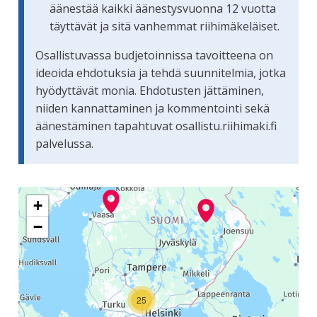
äänestää kaikki äänestysvuonna 12 vuotta
täyttävät ja sitä vanhemmat riihimäkeläiset.
Osallistuvassa budjetoinnissa tavoitteena on
ideoida ehdotuksia ja tehdä suunnitelmia, jotka
hyödyttävät monia. Ehdotusten jättäminen,
niiden kannattaminen ja kommentointi sekä
äänestäminen tapahtuvat osallistu.riihimaki.fi
palvelussa.
Seuraavassa elementissä on kartta, joka esittää tämän siv
+
−
25