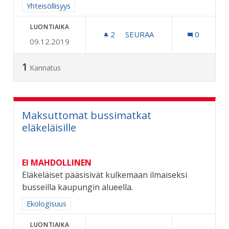
Rajaa tulokset aihepiirin mukaan: Yhteisöllisyys
Yhteisöllisyys
LUONTIAIKA
2
2 SEURAAJAA
SEURAA
0
09.12.2019
KARPALOVILJELMÄ SAMMA
1
Kannatus
Maksuttomat bussimatkat
eläkeläisille
EI MAHDOLLINEN
Eläkeläiset pääsisivät kulkemaan ilmaiseksi
busseilla kaupungin alueella.
Rajaa tulokset aihepiirin mukaan: Ekologisuus
Ekologisuus
LUONTIAIKA