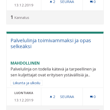
2
2 SEURAAJAA
SEURAA
0
13.12.2019
MAKSUTTOMAT BUSSIMATK
1
Kannatus
Palvelulinja toimivammaksi ja opas
selkeäksi
MAHDOLLINEN
Palvelulinja on todella kätevä ja tarpeellinen ja
sen kuljettajat ovat erityisen ystävällisiä ja...
Rajaa tulokset aihepiirin mukaan: Liikunta ja ulkoilu
Liikunta ja ulkoilu
LUONTIAIKA
2
2 SEURAAJAA
SEURAA
0
13.12.2019
PALVELULINJA TOIMIVAMMA