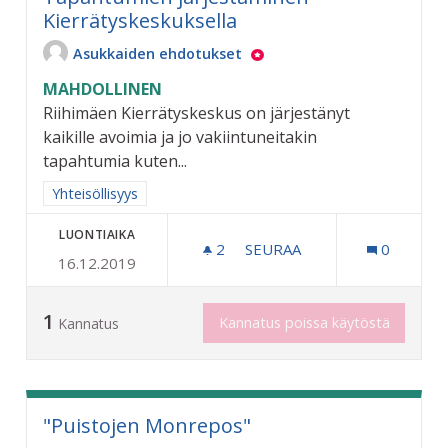
Kierrätyskeskuksella
Asukkaiden ehdotukset
MAHDOLLINEN
Riihimäen Kierrätyskeskus on järjestänyt
kaikille avoimia ja jo vakiintuneitakin
tapahtumia kuten...
Rajaa tulokset aihepiirin mukaan: Yhteisöllisyys
Yhteisöllisyys
LUONTIAIKA
2
2 SEURAAJAA
SEURAA
0
16.12.2019
TAPAHTUMIEN JÄRJESTÄM
1
Kannatus poissa käytöstä
Kannatus
"Puistojen Monrepos"