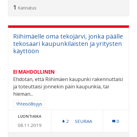
1
Kannatus
Riihimäelle oma tekojärvi, jonka päälle
tekosaari kaupunkilaisten ja yritysten
käyttöön
EI MAHDOLLINEN
Ehdotan, että Riihimäen kaupunki rakennuttaisi
ja toteuttaisi jonnekin päin kaupunkia, tai
hieman...
Rajaa tulokset aihepiirin mukaan: Yhteisöllisyys
Yhteisöllisyys
LUONTIAIKA
2
2 SEURAAJAA
SEURAA
0
08.11.2019
RIIHIMÄELLE OMA TEKOJÄ