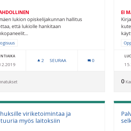
MAHDOLLINEN
EI 
imäen lukion opiskelijakunnan hallitus
Kirj
ttaa, että lukiolle hankitaan
kute
kopaneelit....
käytt
a tulokset aihepiirin mukaan: Ekologisuus
logisuus
Raj
Opp
NTIAIKA
LU
2
2 SEURAAJAA
SEURAA
0
12.2019
15
AURINKOPANEELIT RIIHIMÄEN LUKI
0
nnatukset
Ka
huksille viriketoimintaa ja
Pal
ttuuria myös laitoksiin
sel