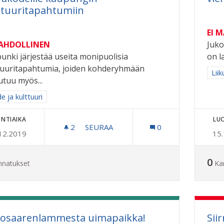
ttuuritapahtumiin
EI 
MAHDOLLINEN
Juko
unki järjestää useita monipuolisia
on l
tuuritapahtumia, joiden kohderyhmään
Raj
Liik
utuu myös...
a tulokset aihepiirin mukaan: Taide ja kulttuuri
e ja kulttuuri
NTIAIKA
LU
2
2 SEURAAJAA
SEURAA
0
12.2019
15
ILMAISET KULJETUKSET KAUPUNGIN
0
nnatukset
Ka
tosaarenlammesta uimapaikka!
Sii