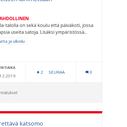
MAHDOLLINEN
la-talolla on sekä koulu että päiväkoti, jossa
apsia useita satoja. Lisäksi ympäristössä...
aa tulokset aihepiirin mukaan: Liikunta ja ulkoilu
unta ja ulkoilu
ONTIAIKA
2
2 SEURAAJAA
SEURAA
0
.12.2019
 PÄIVÄKODEILLE KAUPUNGIN KULTTUURITAPAHTUMIIN
LÄHILIIKUNTAPAIKKA JUKOLA-TALO
nnatukset
rrettävä katsomo