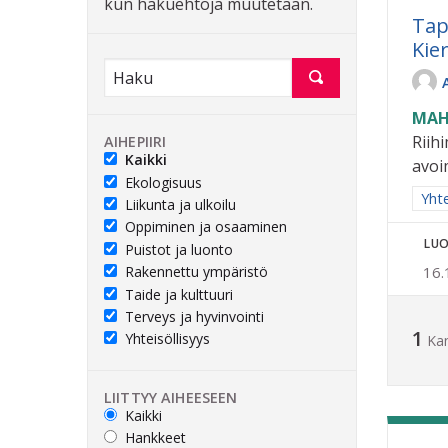
kun hakuehtoja muutetaan.
Tap
Kie
MAH
Riih
AIHEPIIRI
Kaikki
avoi
Ekologisuus
Raja
Yhte
Liikunta ja ulkoilu
Oppiminen ja osaaminen
LUO
Puistot ja luonto
Rakennettu ympäristö
16.
Taide ja kulttuuri
Terveys ja hyvinvointi
1
Yhteisöllisyys
Ka
LIITTYY AIHEESEEN
Kaikki
Hankkeet