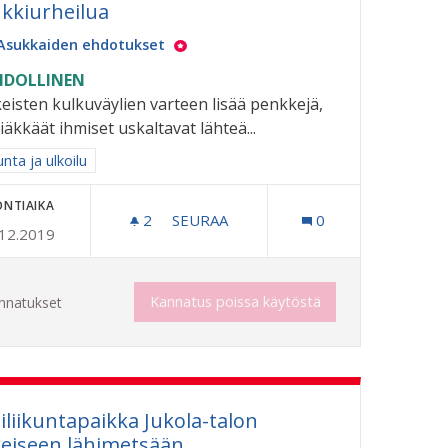
kkiurheilua
Asukkaiden ehdotukset
DOLLINEN
eisten kulkuväylien varteen lisää penkkejä,
 iäkkäät ihmiset uskaltavat lähteä...
aa tulokset aihepiirin mukaan: Liikunta ja ulkoilu
unta ja ulkoilu
ONTIAIKA
2
2 SEURAAJAA
SEURAA
0
.12.2019
PENKKIURHEILUA
Kannatus poissa käytöstä
nnatukset
iliikuntapaikka Jukola-talon
reiseen lähimetsään