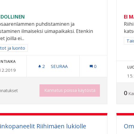
DOLLINEN
EI 
osaarenlammen puhdistaminen ja
Riih
staminen ilmaiseksi uimapaikaksi. Etenkin
kats
t joilla ei...
Raj
Taid
a tulokset aihepiirin mukaan: Puistot ja luonto
tot ja luonto
NTIAIKA
2
2 SEURAAJAA
SEURAA
0
LU
12.2019
PELTOSAARENLAMMESTA UIMAPAIKK
15
Kannatus poissa käytöstä
nnatukset
0
Ka
inkopaneelit Riihimäen lukiolle
Oma