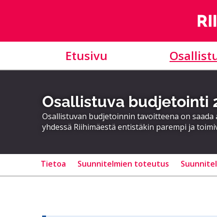
Etusivu
Osallist
Osallistuva budjetointi
Osallistuvan budjetoinnin tavoitteena on saad
yhdessä Riihimäestä entistäkin parempi ja toimi
Tietoa
Suunnitelmien toteutus
Suunnite