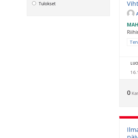
Vih
Tulokset
MAH
Riih
Raja
Terv
LUO
16.
0
Ka
Ilm
päi