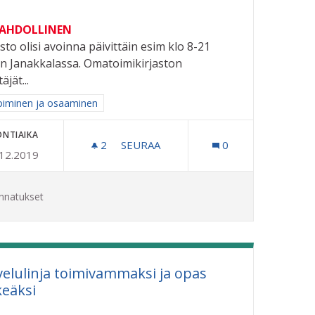
MAHDOLLINEN
asto olisi avoinna päivittäin esim klo 8-21
n Janakkalassa. Omatoimikirjaston
äjät...
aa tulokset aihepiirin mukaan: Oppiminen ja osaaminen
iminen ja osaaminen
ONTIAIKA
2
2 SEURAAJAA
SEURAA
0
.12.2019
OLLE
OMATOIMIKIRJASTO RIIHIMÄELLE
nnatukset
velulinja toimivammaksi ja opas
keäksi