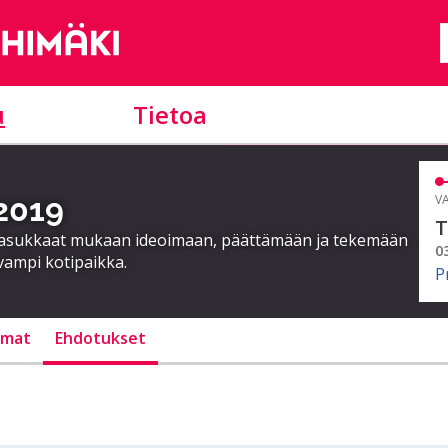
u
Tietoa
 2019
VA
T
a asukkaat mukaan ideoimaan, päättämään ja tekemään
0
vampi kotipaikka.
P
lmat
Ehdotukset