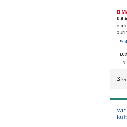
EI 
Riih
ehdo
aurin
Raja
Eko
LUO
15.
3
Ka
Van
kul