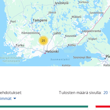
25
 ehdotukset:
Tulosten määrä sivulla:
20
simmät