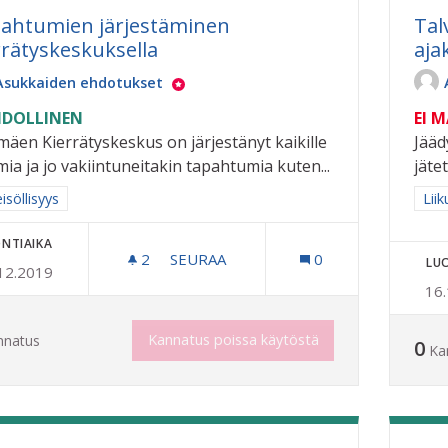
ahtumien järjestäminen
Tal
rrätyskeskuksella
aja
Asukkaiden ehdotukset
DOLLINEN
EI 
imäen Kierrätyskeskus on järjestänyt kaikille
Jääd
mia ja jo vakiintuneitakin tapahtumia kuten...
jäte
a tulokset aihepiirin mukaan: Yhteisöllisyys
isöllisyys
Raj
Liik
NTIAIKA
2
2 SEURAAJAA
SEURAA
0
LU
12.2019
TAPAHTUMIEN JÄRJESTÄMINEN KIER
16
Kannatus poissa käytöstä
nnatus
0
Ka