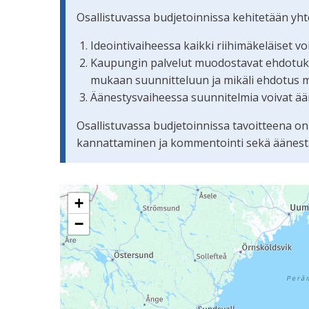
Osallistuvassa budjetoinnissa kehitetään yh
Ideointivaiheessa kaikki riihimäkeläiset v
Kaupungin palvelut muodostavat ehdotuksis
mukaan suunnitteluun ja mikäli ehdotus 
Äänestysvaiheessa suunnitelmia voivat ään
Osallistuvassa budjetoinnissa tavoitteena on
kannattaminen ja kommentointi sekä äänestämi
Seuraavassa elementissä on kartta, joka esittää 
+
−