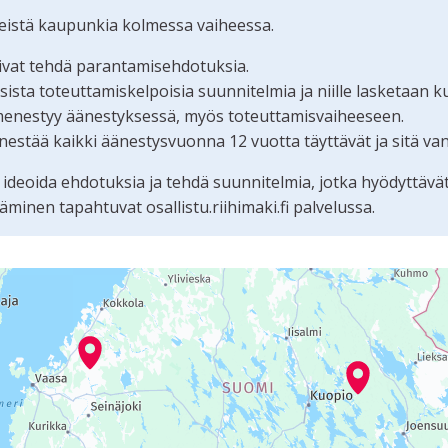
teistä kaupunkia kolmessa vaiheessa.
oivat tehdä parantamisehdotuksia.
ta toteuttamiskelpoisia suunnitelmia ja niille lasketaan k
menestyy äänestyksessä, myös toteuttamisvaiheeseen.
estää kaikki äänestysvuonna 12 vuotta täyttävät ja sitä va
 ideoida ehdotuksia ja tehdä suunnitelmia, jotka hyödyttävä
nen tapahtuvat osallistu.riihimaki.fi palvelussa.
tämän sivun tietueet karttapisteinä. Elementtiä voi käyttää r