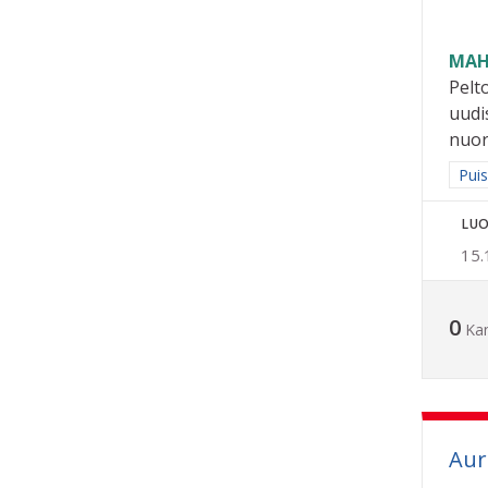
MAH
Pelt
uudi
nuore
Raja
Puis
LUO
15.
0
Ka
Aur