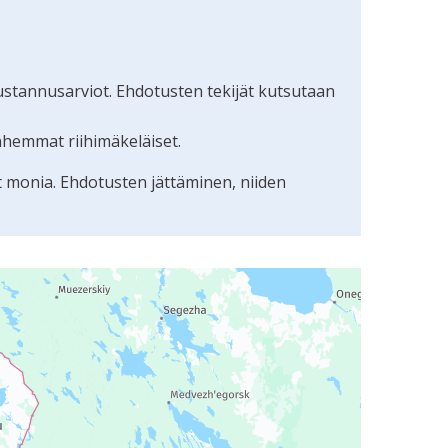
ustannusarviot. Ehdotusten tekijät kutsutaan
nhemmat riihimäkeläiset.
t monia. Ehdotusten jättäminen, niiden
uudunlukijalla, mutta se voi olla vaikeaselkoinen.