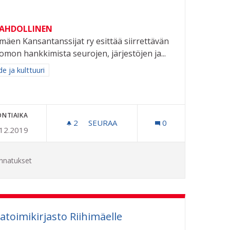
MAHDOLLINEN
imäen Kansantanssijat ry esittää siirrettävän
omon hankkimista seurojen, järjestöjen ja...
aa tulokset aihepiirin mukaan: Taide ja kulttuuri
e ja kulttuuri
ONTIAIKA
A!
2
2 SEURAAJAA
SEURAA
0
.12.2019
SIIRRETTÄVÄ KATSOMO
nnatukset
toimikirjasto Riihimäelle