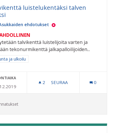
vikenttä luistelukentäksi talven
ksi
Asukkaiden ehdotukset
MAHDOLLINEN
ytetään talvikenttä luistelijoita varten ja
tään tekonurmikenttä jalkapalloilijoiden...
aa tulokset aihepiirin mukaan: Liikunta ja ulkoilu
unta ja ulkoilu
ONTIAIKA
RÄTYSKESKUKSELLA
2
2 SEURAAJAA
SEURAA
0
.12.2019
TALVIKENTTÄ LUISTELUKENTÄKSI TA
nnatukset