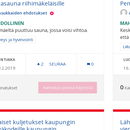
tasauna riihimäkeläisille
Pen
Asukkaiden ehdotukset
DOLLINEN
MAH
imäeltä puuttuu sauna, jossa voisi vihtoa.
Kesk
että
a tulokset aihepiirin mukaan: Terveys ja hyvinvointi
eys ja hyvinvointi
Raj
Liik
NTIAIKA
LU
2
2 SEURAAJAA
SEURAA
0
12.2019
16
VIHTASAUNA RIIHIMÄKELÄISILLE
0
Kannatus poissa käytöstä
nnatukset
Ka
aiset kuljetukset kaupungin
Läh
väkodeille kaupungin
vie