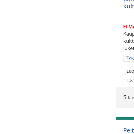
kul
EI 
Kaup
kult
luke
Raja
Taid
LUO
15.
5
Ka
Pel