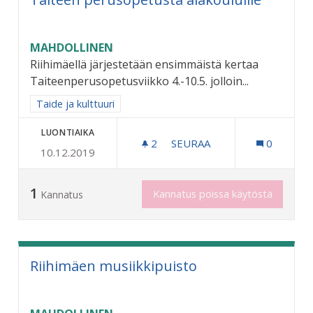
MAHDOLLINEN
Riihimäellä järjestetään ensimmäistä kertaa
Taiteenperusopetusviikko 4.-10.5. jolloin...
Rajaa tulokset aihepiirin mukaan: Taide ja kulttuuri
Taide ja kulttuuri
LUONTIAIKA
2
2 SEURAAJAA
SEURAA
0
10.12.2019
TAITEEN PERUSOPETUSTA
1
Kannatus poissa käytöstä
Kannatus
Riihimäen musiikkipuisto