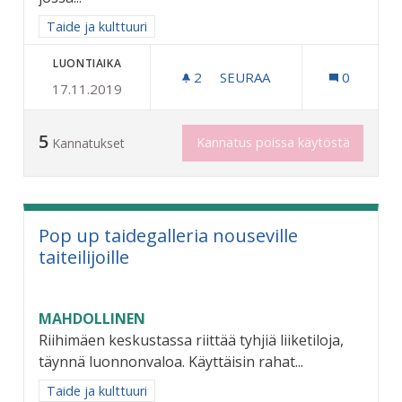
Rajaa tulokset aihepiirin mukaan: Taide ja kulttuuri
Taide ja kulttuuri
LUONTIAIKA
2
2 SEURAAJAA
SEURAA
0
17.11.2019
OSALLISTAVA KATUTAIDEP
5
Kannatus poissa käytöstä
Kannatukset
Pop up taidegalleria nouseville
taiteilijoille
MAHDOLLINEN
Riihimäen keskustassa riittää tyhjiä liiketiloja,
täynnä luonnonvaloa. Käyttäisin rahat...
Rajaa tulokset aihepiirin mukaan: Taide ja kulttuuri
Taide ja kulttuuri