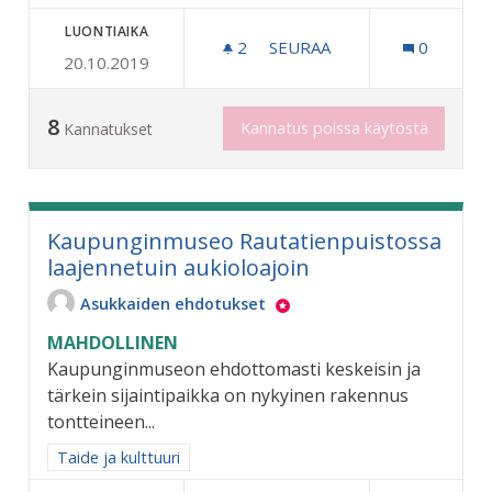
LUONTIAIKA
2
2 SEURAAJAA
SEURAA
0
20.10.2019
POP UP TAIDEGALLERIA NO
8
Kannatus poissa käytöstä
Kannatukset
Kaupunginmuseo Rautatienpuistossa
laajennetuin aukioloajoin
Asukkaiden ehdotukset
MAHDOLLINEN
Kaupunginmuseon ehdottomasti keskeisin ja
tärkein sijaintipaikka on nykyinen rakennus
tontteineen...
Rajaa tulokset aihepiirin mukaan: Taide ja kulttuuri
Taide ja kulttuuri