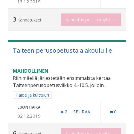
13.12.2019
KONSERTTEJA JA TAPAHTU
3
Kannatus poissa käytöstä
Kannatukset
Taiteen perusopetusta alakouluille
MAHDOLLINEN
Riihimäellä järjestetään ensimmäistä kertaa
Taiteenperusopetusviikko 4.-10.5. jolloin...
Rajaa tulokset aihepiirin mukaan: Taide ja kulttuuri
Taide ja kulttuuri
LUONTIAIKA
2
2 SEURAAJAA
SEURAA
0
02.12.2019
TAITEEN PERUSOPETUSTA
6
Kannatus poissa käytöstä
Kannatukset