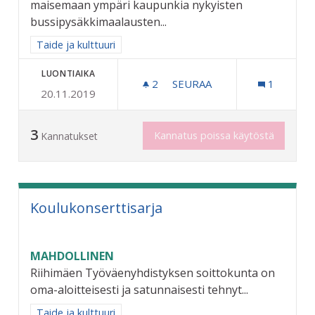
maisemaan ympäri kaupunkia nykyisten
bussipysäkkimaalausten...
Rajaa tulokset aihepiirin mukaan: Taide ja kulttuuri
Taide ja kulttuuri
LUONTIAIKA
2
2 SEURAAJAA
SEURAA
1
20.11.2019
TAIDETTA KATUKUVAAN
3
Kannatus poissa käytöstä
Kannatukset
Koulukonserttisarja
MAHDOLLINEN
Riihimäen Työväenyhdistyksen soittokunta on
oma-aloitteisesti ja satunnaisesti tehnyt...
Rajaa tulokset aihepiirin mukaan: Taide ja kulttuuri
Taide ja kulttuuri