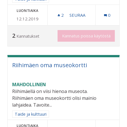
LUONTIAIKA
2
2 SEURAAJAA
SEURAA
0
12.12.2019
KOULUKONSERTTISARJA
2
Kannatus poissa käytöstä
Kannatukset
Riihimäen oma museokortti
MAHDOLLINEN
Riihimäellä on viisi hienoa museota.
Riihimäen oma museokortti olisi mainio
lahjaidea. Tavoite...
Rajaa tulokset aihepiirin mukaan: Taide ja kulttuuri
Taide ja kulttuuri
LUONTIAIKA