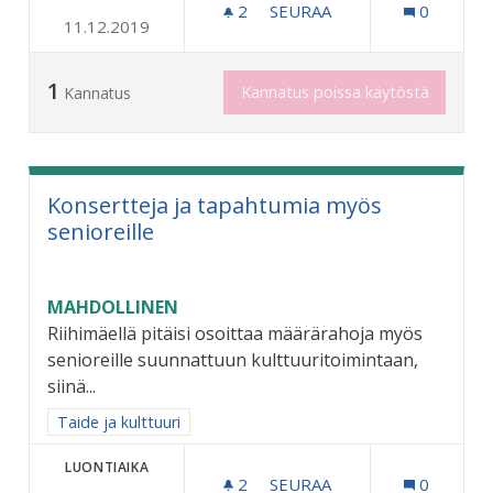
2
2 SEURAAJAA
SEURAA
0
11.12.2019
RIIHIMÄEN OMA MUSEOKO
1
Kannatus poissa käytöstä
Kannatus
Konsertteja ja tapahtumia myös
senioreille
MAHDOLLINEN
Riihimäellä pitäisi osoittaa määrärahoja myös
senioreille suunnattuun kulttuuritoimintaan,
siinä...
Rajaa tulokset aihepiirin mukaan: Taide ja kulttuuri
Taide ja kulttuuri
LUONTIAIKA
2
2 SEURAAJAA
SEURAA
0