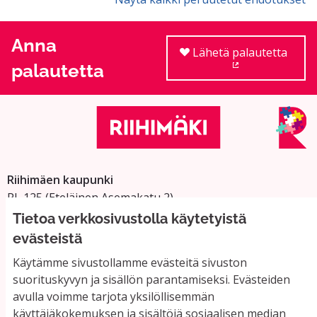
Anna
Lähetä palautetta
palautetta
(Ulkoinen linkki
Riihimäen kaupunki
PL 125 (Eteläinen Asemakatu 2)
11101 Riihimäki
Tietoa verkkosivustolla käytetyistä
Vaihde: 019 758 4000
evästeistä
Sähköpostiosoitteet:
Käytämme sivustollamme evästeitä sivuston
etunimi.sukunimi@riihimaki.fi
suorituskyvyn ja sisällön parantamiseksi. Evästeiden
avulla voimme tarjota yksilöllisemmän
käyttäjäkokemuksen ja sisältöjä sosiaalisen median
Yhteystiedot ja usein kysyttyä