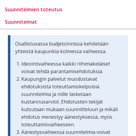
Suunnitelmien toteutus
Suunnitelmat
Osallistuvassa budjetoinnissa kehitetään
yhteistä kaupunkia kolmessa vaiheessa.
Ideointivaiheessa kaikki riihimäkeläiset
voivat tehdä parantamisehdotuksia.
Kaupungin palvelut muodostavat
ehdotuksista toteuttamiskelpoisia
suunnitelmia ja niille lasketaan
kustannusarviot. Ehdotusten tekijät
kutsutaan mukaan suunnitteluun ja mikäli
ehdotus menestyy äänestyksessä, myös
toteuttamisvaiheeseen.
Äänestysvaiheessa suunnitelmia voivat