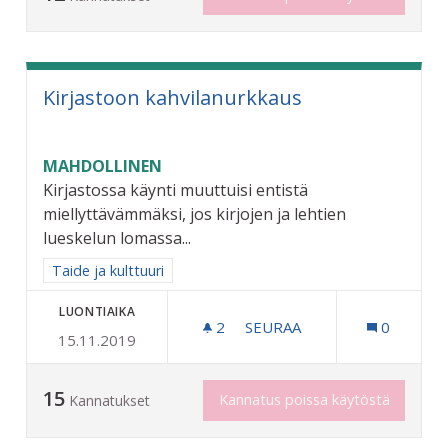
Kirjastoon kahvilanurkkaus
MAHDOLLINEN
Kirjastossa käynti muuttuisi entistä
miellyttävämmäksi, jos kirjojen ja lehtien
lueskelun lomassa...
Rajaa tulokset aihepiirin mukaan: Taide ja kulttuuri
Taide ja kulttuuri
LUONTIAIKA
2
2 SEURAAJAA
SEURAA
0
15.11.2019
KIRJASTOON KAHVILANUR
15
Kannatus poissa käytöstä
Kannatukset