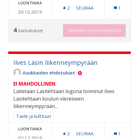
LUONTIAIKA
2
2 SEURAAJAA
SEURAA
1
30.10.2019
KAUPUNGINMUSEO RAUTAT
4
Kannatus poissa käytöstä
Kannatukset
Ilves Lasin liikenneympyrään
Asukkaiden ehdotukset
EI MAHDOLLINEN
Laitetaan Lasitehtaan logona toiminut ilves
Lasitehtaan koulun viereiseen
liikenneympyrään...
Rajaa tulokset aihepiirin mukaan: Taide ja kulttuuri
Taide ja kulttuuri
LUONTIAIKA
2
2 SEURAAJAA
SEURAA
1
02.12.2019
ILVES LASIN LIIKENNEYMP