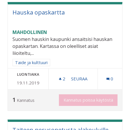
Hauska opaskartta
MAHDOLLINEN
Suomen hauskin kaupunki ansaitsisi hauskan
opaskartan. Kartassa on oleelliset asiat
liioiteltu,...
Rajaa tulokset aihepiirin mukaan: Taide ja kulttuuri
Taide ja kulttuuri
LUONTIAIKA
2
2 SEURAAJAA
SEURAA
0
19.11.2019
HAUSKA OPASKARTTA
1
Kannatus poissa käytöstä
Kannatus
Taiteen perusopetusta alakouluille