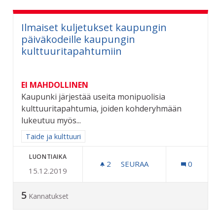
Ilmaiset kuljetukset kaupungin
päiväkodeille kaupungin
kulttuuritapahtumiin
EI MAHDOLLINEN
Kaupunki järjestää useita monipuolisia
kulttuuritapahtumia, joiden kohderyhmään
lukeutuu myös...
Rajaa tulokset aihepiirin mukaan: Taide ja kulttuuri
Taide ja kulttuuri
LUONTIAIKA
2
2 SEURAAJAA
SEURAA
0
15.12.2019
ILMAISET KULJETUKSET 
5
Kannatukset