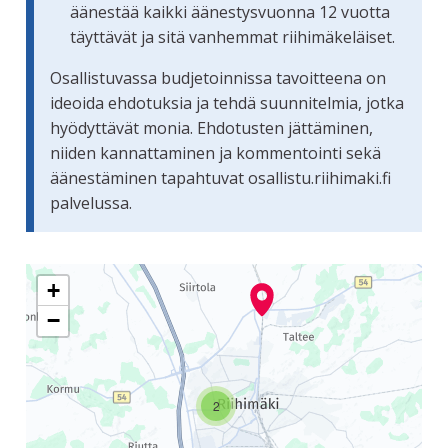
äänestää kaikki äänestysvuonna 12 vuotta
täyttävät ja sitä vanhemmat riihimäkeläiset.
Osallistuvassa budjetoinnissa tavoitteena on
ideoida ehdotuksia ja tehdä suunnitelmia, jotka
hyödyttävät monia. Ehdotusten jättäminen,
niiden kannattaminen ja kommentointi sekä
äänestäminen tapahtuvat osallistu.riihimaki.fi
palvelussa.
Seuraavassa elementissä on kartta, joka esittää tämän siv
+
−
2