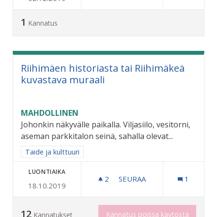
1
Kannatus
Riihimäen historiasta tai Riihimäkeä
kuvastava muraali
MAHDOLLINEN
Johonkin näkyvälle paikalla. Viljasiilo, vesitorni,
aseman parkkitalon seinä, sahalla olevat...
Rajaa tulokset aihepiirin mukaan: Taide ja kulttuuri
Taide ja kulttuuri
LUONTIAIKA
2
2 SEURAAJAA
SEURAA
1
18.10.2019
RIIHIMÄEN HISTORIASTA T
12
Kannatus poissa käytöstä
Kannatukset