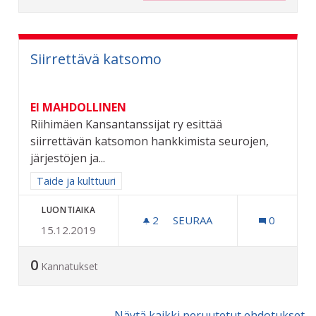
Siirrettävä katsomo
EI MAHDOLLINEN
Riihimäen Kansantanssijat ry esittää
siirrettävän katsomon hankkimista seurojen,
järjestöjen ja...
Rajaa tulokset aihepiirin mukaan: Taide ja kulttuuri
Taide ja kulttuuri
LUONTIAIKA
2
2 SEURAAJAA
SEURAA
0
15.12.2019
SIIRRETTÄVÄ KATSOMO
0
Kannatukset
Näytä kaikki peruutetut ehdotukset