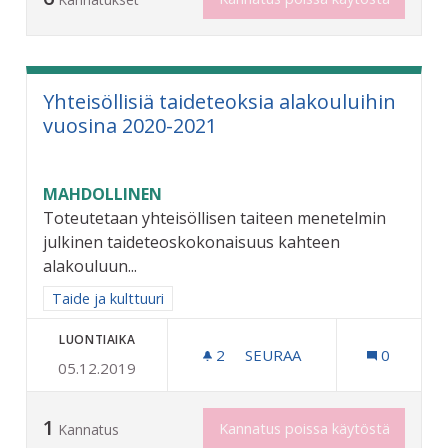
Yhteisöllisiä taideteoksia alakouluihin
vuosina 2020-2021
MAHDOLLINEN
Toteutetaan yhteisöllisen taiteen menetelmin
julkinen taideteoskokonaisuus kahteen
alakouluun...
Rajaa tulokset aihepiirin mukaan: Taide ja kulttuuri
Taide ja kulttuuri
LUONTIAIKA
2
2 SEURAAJAA
SEURAA
0
05.12.2019
YHTEISÖLLISIÄ TAIDETEOK
1
Kannatus poissa käytöstä
Kannatus