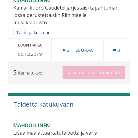
MAHDOLLINEN
Kamarikuoro Gaudete! järjestäisi tapahtuman,
jossa perustettaisiin Riihimäelle
musiikkipuisto....
Rajaa tulokset aihepiirin mukaan: Taide ja kulttuuri
Taide ja kulttuuri
LUONTIAIKA
2
2 SEURAAJAA
SEURAA
0
05.12.2019
RIIHIMÄEN MUSIIKKIPUIS
5
Kannatus poissa käytöstä
Kannatukset
Taidetta katukuvaan
MAHDOLLINEN
Lisää maalattua katutaidetta ja väriä