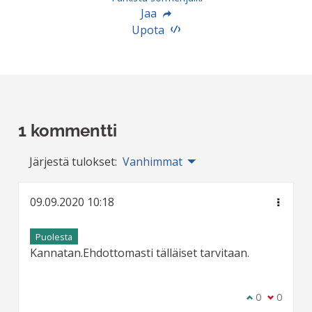
Jaa
Upota
1 kommentti
Järjestä tulokset:
Vanhimmat
09.09.2020 10:18
Puolesta
Kannatan.Ehdottomasti tälläiset tarvitaan.
Olen samaa m
0
Olen eri 
0