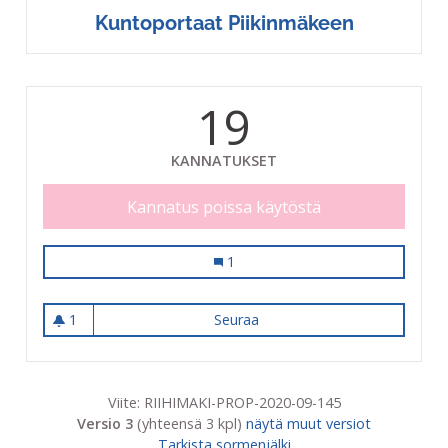
Kuntoportaat Piikinmäkeen
19
KANNATUKSET
Kannatus poissa käytöstä
Kuntoportaat Piikinmäkeen
1
1
Seuraa
Kuntoportaat Piikinmäkeen
1 seuraaja
Viite: RIIHIMAKI-PROP-2020-09-145
Versio 3
(yhteensä 3 kpl)
näytä muut versiot
Tarkista sormenjälki