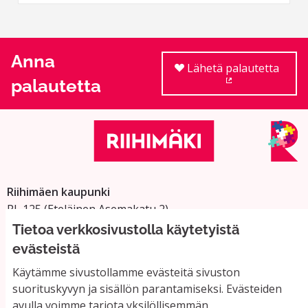
Anna
Lähetä palautetta
palautetta
(Ulkoinen linkki
Riihimäen kaupunki
PL 125 (Eteläinen Asemakatu 2)
11101 Riihimäki
Tietoa verkkosivustolla käytetyistä
Vaihde: 019 758 4000
evästeistä
Sähköpostiosoitteet:
Käytämme sivustollamme evästeitä sivuston
etunimi.sukunimi@riihimaki.fi
suorituskyvyn ja sisällön parantamiseksi. Evästeiden
avulla voimme tarjota yksilöllisemmän