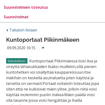
Suunnitelmien toteutus
Suunnitelmat
Takaisin listaan
Kuntoportaat Piikinmäkeen
09.09.2020 10:15
Ilmoita
Kuntoportaat Piikinmäessä toisi iloa ja
Mahdollinen
vireyttä lähiasukkaiden lisäksi muillekin,sillä pienen
kuntohetken voi sisällyttää kauppareissuun.Itse
mäkihän on keskellä asuinaluetta joten käyttöä ja
tarvetta on varmasti.Portaat voitaisiin toteuttaa jopa
siten että ne kulkisivat mäen ylitse, jolloin niitä voisi
käyttää molemmin puolin mäkeä.Mäen päällä voisi
olla tasanne jossa voisi hengähtää ja ihailla