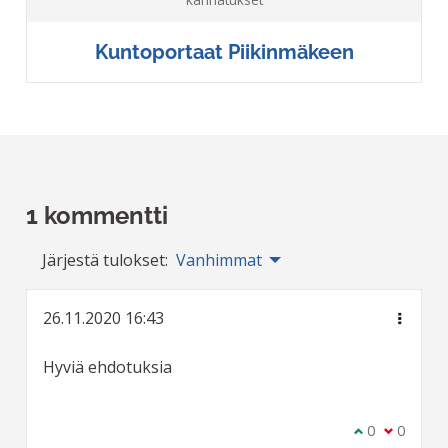
Kuntoportaat Piikinmäkeen
1 kommentti
Järjestä tulokset:
Vanhimmat
26.11.2020 16:43
Hyviä ehdotuksia
Olen samaa m
0
Olen eri 
0