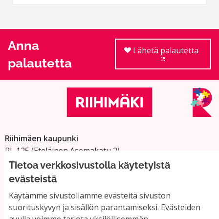
Anna
Lähetä palautetta
palautetta
(Ulkoinen linkki
Riihimäen kaupunki
PL 125 (Eteläinen Asemakatu 2)
11101 Riihimäki
Tietoa verkkosivustolla käytetyistä
Vaihde: 019 758 4000
evästeistä
Sähköpostiosoitteet:
Käytämme sivustollamme evästeitä sivuston
etunimi.sukunimi@riihimaki.fi
suorituskyvyn ja sisällön parantamiseksi. Evästeiden