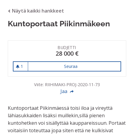
Näytä kaikki hankkeet
Kuntoportaat Piikinmäkeen
BUDJETTI
28 000 €
1
Seuraa
Kuntoportaat Piikinmäkeen
1 seuraaja
Viite: RIIHIMAKI-PROJ-2020-11-73
Jaa
Kuntoportaat Piikinmäessä toisi iloa ja vireyttä
lähiasukkaiden lisäksi muillekin,sillä pienen
kuntohetken voi sisällyttää kauppareissuun. Portaat
voitaisiin toteuttaa jopa siten että ne kulkisivat