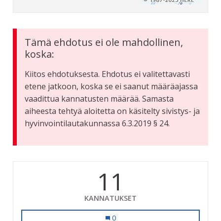
Tämä ehdotus ei ole mahdollinen,
koska:
Kiitos ehdotuksesta. Ehdotus ei valitettavasti
etene jatkoon, koska se ei saanut määräajassa
vaadittua kannatusten määrää. Samasta
aiheesta tehtyä aloitetta on käsitelty sivistys- ja
hyvinvointilautakunnassa 6.3.2019 § 24.
11
KANNATUKSET
Saippua takaisin uimahalliin
0