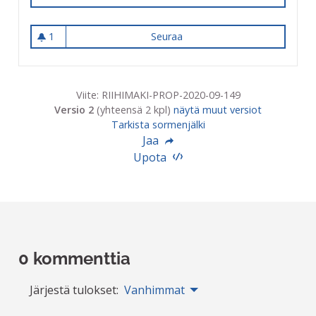
1
Seuraa
Saippua takaisin uimahalliin
1 seuraaja
Viite: RIIHIMAKI-PROP-2020-09-149
Versio 2
(yhteensä 2 kpl)
näytä muut versiot
Tarkista sormenjälki
Jaa
Upota
0 kommenttia
Järjestä tulokset:
Vanhimmat