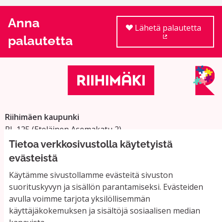
Anna
Lähetä palautetta
palautetta
(Ulkoinen linkki
Riihimäen kaupunki
PL 125 (Eteläinen Asemakatu 2)
11101 Riihimäki
Tietoa verkkosivustolla käytetyistä
Vaihde: 019 758 4000
evästeistä
Sähköpostiosoitteet:
Käytämme sivustollamme evästeitä sivuston
etunimi.sukunimi@riihimaki.fi
suorituskyvyn ja sisällön parantamiseksi. Evästeiden
avulla voimme tarjota yksilöllisemmän
käyttäjäkokemuksen ja sisältöjä sosiaalisen median
Yhteystiedot ja usein kysyttyä