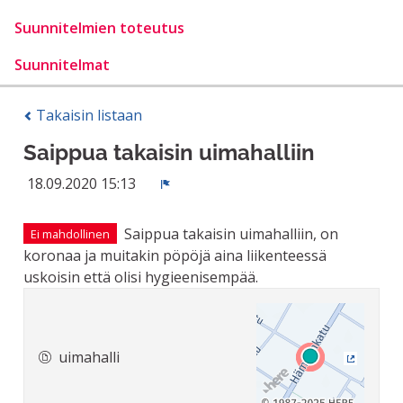
Suunnitelmien toteutus
Suunnitelmat
Takaisin listaan
Saippua takaisin uimahalliin
18.09.2020 15:13
Ilmoita
Saippua takaisin uimahalliin, on
Ei mahdollinen
koronaa ja muitakin pöpöjä aina liikenteessä
uskoisin että olisi hygieenisempää.
uimahalli
(Ulkoine