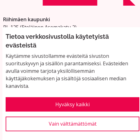
Riihimäen kaupunki
PL 125 (Eteläinen Asemakatu 2)
11101 Riihimäki
Tietoa verkkosivustolla käytetyistä
Vaihde: 019 758 4000
evästeistä
Sähköpostiosoitteet:
Käytämme sivustollamme evästeitä sivuston
etunimi.sukunimi@riihimaki.fi
suorituskyvyn ja sisällön parantamiseksi. Evästeiden
avulla voimme tarjota yksilöllisemmän
käyttäjäkokemuksen ja sisältöjä sosiaalisen median
Yhteystiedot ja usein kysyttyä
kanavista.
Käyttöehdot
Tietosuojaseloste
Saavutettavuus
Hyväksy kaikki
Evästeasetukset
Vain välttämättömät