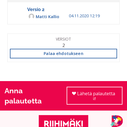
Versio 2
04.11.2020 12:19
Matti Kallio
VERSIOT
2
Palaa ehdotukseen
Anna
Lähetä palautetta
palautetta
(Ulkoinen linkki